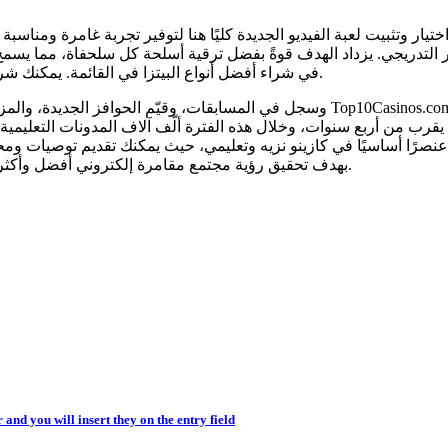
ختيار وتثبيت لعبة الفيديو الجديدة كليًا هنا لتوفير تجربة غامرة ومناسبة
ر التدريجي. يزداد الهدف قوةً بفضل ترقية أسلحة كل سلحفاة، مما يسمح
في شراء أفضل أنواع البيتزا في القائمة. يمكنك شراء أثاث لتزيين عرين السلاحف الجديد إذا كان لديك ما يكفي من المال.
 يقرب من أربع سنوات، وخلال هذه الفترة ألّف آلاف المدونات التعليم
عنصرًا أساسيًا في كازينو نزيه وتعليمي، حيث يمكنك تقديم توصيات ومح
بهدف تحقيق رؤية مجتمع مقامرة إلكتروني أفضل وأكثر شفافية. يجب أن تكون المراهنة ممتعة، وليست مصدر قلق أو إفساد.
nd you will insert they on the entry field