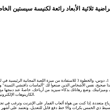
راضية ثلاثية الأبعاد رائعة لكنيسة سيستين ال
عليك اتباع الخطوة 3: رموز اللعبة المجانية بنسبة 100% على البكرات 1، دوس، والخطوة 
 وميزانيتك.
وضع رهاناتك بذكاء سيزيد من أرباحك، خاصةً عند دمجها مع 
الكازينوهات الإلكترونية الموثوقة حول العالم لضمان لعب أفضل وأكثر مواقع المقامرة أمانًا.
تعددة. إذا كنت من هواة ألعاب القمار على الإنترنت وترغب في تجربة ألعاب ع
المجانية تمامًا هي الخيار الأمثل لك. تتميز هذه اللعبة بتصميمها البسيط ذي