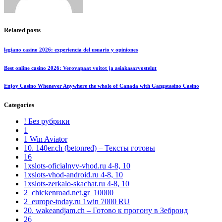
Related posts
legiano casino 2026: experiencia del usuario y opiniones
Best online casino 2026: Verovapaat voitot ja asiakasarvostelut
Enjoy Casino Whenever Anywhere the whole of Canada with Gangstasino Casino
Categories
! Без рубрики
1
1 Win Aviator
10. 140er.ch (betonred) – Тексты готовы
16
1xslots-oficialnyy-vhod.ru 4-8, 10
1xslots-vhod-android.ru 4-8, 10
1xslots-zerkalo-skachat.ru 4-8, 10
2_chickenroad.net.gr_10000
2_europe-today.ru 1win 7000 RU
20. wakeandjam.ch – Готово к прогону в Зеброид
26