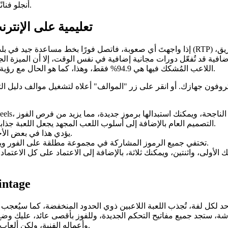
أنجلو فنانًا محترفًا، لكان قد خفف من حدة أعماله في مجال الألعاب الإلكترونية.
لعبة Jigsaw تعليمية على
إذا واجهتَ أي صعوبة، فاتصل فورًا بخط مساعدة جيد في بلدك للحصول على دعم فوري. عيب آخر ه
فية قد تُفعّل دورات مجانية إضافية في نفس الوقت، إلا أن الميزة الجدي
اللاعب المُشكك فيها هي 94.9% فقط، وهذا، كما هو الحال مع رؤية مايكل أنجلو التقدمية للطرق المُعتادة، سيُثير حفيظة الكثيرين بالتأكيد.
وفون جهازك. أو انقر على زر "الموالف" أعلاه لتشغيل موالف دليل الت
التصميم العام بالإضافة إلى أسلوب اللعب المجهد يجعل اللعبة جذابة للغاية ومثيرة للاهتمام لكل من المقامرين القدامى والمبتدئين.
يؤدي هذا في بعض الأحيان إلى مكاسب متعددة مع وجود مكاسب واحدة فقط للالتواء.
تختفي جميع الرموز المشاركة في مجموعة مطلقة على الفور ويتم ملؤها بالعلامات الجديدة التي يتم إسقاطها بعيدًا عن البكرات.
مع شخص ما اكتش
 لكل لفة، تُجذب اللعبة اللاعبين ذوي الحدود المنخفضة، كما سيُعجب بها
ة، ستجد جميع مفاتيح التحكم الجديدة، وللفوز بأقصى عائد، عليك وضع ر
وأعماله الفنية، ولكن ألعاب الماكينات التي تحتوي على بكرات وخطوط دفع جديدة، ستُعجبك أيضًا.