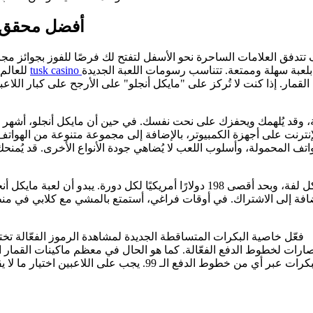
أفضل محقق جر
ق العلامات الساحرة نحو الأسفل لتفتح لك فرصًا للفوز بجوائز مجزية. 
 بلعبة سهلة وممتعة. تتناسب رسومات اللعبة الجديدة
للعالم من الموانئ. مع 99 خط دفع، ودورات مجانية منتظمة، ومهارة ممتازة
لقمار. إذا كنت لا تُركز على "مايكل أنجلو" على الأرجح على كبار اللاعب
ة، وقد يُلهمك ويحفزك على نحت نفسك. في حين أن مايكل أنجلو، أشهر موسي
 الإنترنت على أجهزة الكمبيوتر، بالإضافة إلى مجموعة متنوعة من الهوات
يمكنك المقامرة بمايكل أنجلو لربح ما لا يقل عن 0.99 دولار أمريكي لكل لفة، وبحد أقص
 بالإضافة إلى الاشتراك. في أوقات فراغي، أستمتع بالمشي مع كلابي في
فعّل خاصية البكرات المتساقطة الجديدة لمشاهدة الرموز الفعّالة تخ
تصارات لخطوط الدفع الفعّالة. كما هو الحال في معظم ماكينات القمار
البكرات عبر أي من خطوط الدفع الـ 99. يجب على