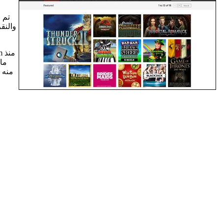
تم ا
والنق
ما
منه 