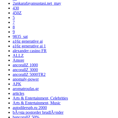
2ankarafayansustasi.net_may
430
450Z
5
7
8
9
9835_sat
a16z generative ai
a16z generative ai 1
alexander casino FR
ALLZ
Amore
ancorallZ 1000
ancorallZ 3000
ancorallZ 5000TR2
anomaly-power
APK
aromatroufas.gr
articles
Arts & Entertainment, Celebrities
Arts & Entertainment, Music
autodilerspb.ru 2000
bÃ¤sta postorder brudlÃ¤nder
bancorallZ 50%