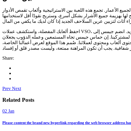
 لجميع الأعمار. تجمع هذه اللعبة بين الاستراتيجية وألعاب تقمص الأدوار
 لها بهزيمة جميع الأشرار بشكل أسرع، وستربح نقودًا أقل لاستخدامها
احفظ ألعابك المفضلة، واستكشف عملات VSO، وسجل في المسابقات، وقيّم الحوافز الجديدة، والمزيد. انضم جيمس إلى Top10Casinos.com منذ
ية لمشتركينا. إن حماس جيمس تجاه المستمعين وعمله الدؤوب يجعلان
توى ألعاب ومحتوى لعملائنا. صُمم هذا الموقع لعرض أعمالنا الخاصة،
Share:
Prev
Next
Related Posts
02
Jan
Please content the brand new hyperlink regarding the web browser address bar a