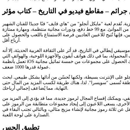
ائم – مقاطع فيديو في التاريخ – كتاب مؤثر
تُقدم لعبة "مايكل أنجلو" من "هاي فايف" فنًا جديدًا للفنان الشهير
ين، فإنها تُتيح للاعبين العاديين فرصة الاستمتاع باللعب والحصول على
أرباح أقل.
قي إيطالي في التاريخ، قد أثر على الثقافة الغربية الحديثة، إلا أنه
ف المحمولة، بما في ذلك هواتف آيفون والأجهزة اللوحية، والهواتف التي
تعمل بأنظمة iOS وأندرويد وويندوز. تعمل لعبة مايكل أنجلو الجديدة بشكل جيد على الهواتف المحمولة، وأسلوب اللعب لا يُضاهي جودة الأنواع الأخرى. قد يُمنحك الحصول على مجموعات من خمسة تماثيل مجانية
عمولة قدرها 1000 ضعف.
ى 198 دولارًا أمريكيًا لكل دورة. يبدو أن لعبة مايكل أنجلو على الإنترنت بسيطة، ولكنها تُحسّن من أدائها بشكل طبيعي. ابحث
 منطقة تُسمى "سويسرا". لذا، هناك طريقة لكسب المزيد من المال حتى
النهاية، مما يُضاعف إجمالي أرباحك.
تفي، ويمكنك إفساح المجال لرموز جديدة، مما قد يؤدي إلى المزيد من
 الأخرى، يسعى اللاعبون إلى إيجاد مجموعات متطابقة من الرموز على
 اللاعبين اختيار ما لا يقل عن ثلاثة رموز مجانية لإنشاء مزيج مثالي، وبالتالي تجنب البقاء في
الصدارة على لوحة اللعبة.
تطبيق الحس