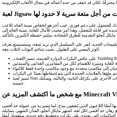
 الإنترنت من أجل متعة سرية لا حدود لها
و انخفاض نسبة العائد للاعب (RTP) وتصميمك يفتقر إلى الإبداع. يبدو أن اللعبة لم تكتمل في منتصف الطريق،
دة غير قابلة للتفعيل، وهذا أمر مخيب للآمال للغاية. نسبة العائد إلى
لميحات الجديد. انقر على التسلسل الذي نريد تتبعه، وستستمتع بعزف
الوتر المعني على الطبول، بحيث تتناغم النوتات الثلاث معه.
تتميز لعبة Nuts الجديدة بوجود اثنين من الاعتمادات الرئيسية – واحدة تظهر على بكراتك الأولى، واثنتين، ويمكنك ثلاثة، بالإضافة إلى الاعتماد على كل الاعتمادات الأخرى على بكراتك الثانية، والثالثة، ويمكنك
خمسة.
ف المزيد عن Minecraft Vintage
 أيضًا اللاعبون الذين يُنفقون ببذخ، لما تتميز به من عمولة حد أقصى
هان حد أقصى لكل لفة. اشتهر مايكل أنجلو، الفنان الشهير، بتماثيله