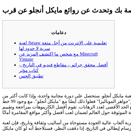
خاصة بك وتحدث عن روائع مايكل أنجلو عن قرب
دعامات
لعبة Jigsaw تعليمية على الإنترنت من أجل متعة
سرية لا حدود لها
مع شخص ما اكتشف المزيد عن Minecraft
Vintage
أفضل محقق جرائم – مقاطع فيديو في التاريخ –
كتاب مؤثر
تطبيق الحس
3 للاستفادة من ميزة اللعبة المجانية الرئيسية في لعبة مايكل أنجلو. ستحصل على دورة مجانية واحدة، وإذا كانت أكثر من
خط دفع نشط تُفعّل دورات مجانية، فسيتم جمع المبلغ الإجمالي. هذا صحيح، نفس الأشخاص الذين صنعوا لك "ألماسات دافنشي الثمينة" و"جواهر الموناليزا" فعلوا ذلك أيضًا مع "مايكل أنجلو". مع وجود 99 خط
الحد الأقصى لعدد الرهانات. تقوم أفضل الكازينوهات بمراجعة وتقييم
الية الجودة مستوحاة من أساليب وثقافة وتاريخ، فإن لعبة IGT Michelangelo
 الخمس بكرات و99 خط دفع قابل للتعديل، وتعتمد على أشهر رسام إيطالي في التاريخ. إذا دققت النظر، فستلاحظ أنه لو كان مايكل