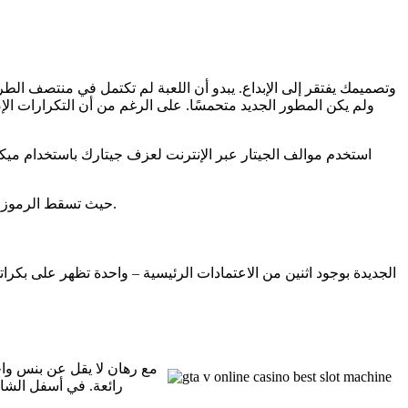
ولم يكن المطور الجديد متحمسًا. على الرغم من أن التكرارات الإضا
استخدم موالف الجيتار عبر الإنترنت لعزف جيتارك باستخدام ميكر
على عكس البكرات الدوارة القديمة، تتميز اللعبة بـ Tumbling Reels، حيث تسقط الرموز الناجحة، ويمكنك استبدالها برموز جديدة، مما يزيد من فرص الفوز.
مع رهان لا يقل عن بنس واحد
رائعة. في أسفل الشاش