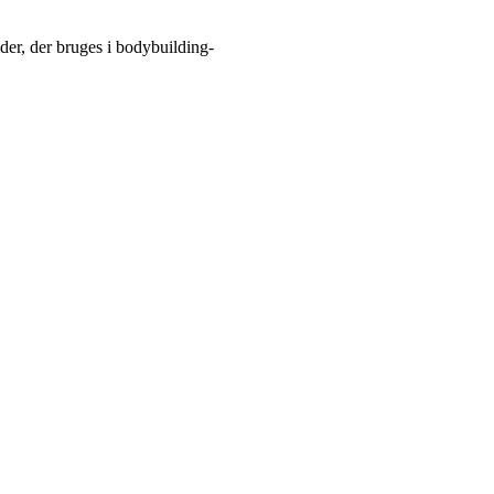
der, der bruges i bodybuilding-