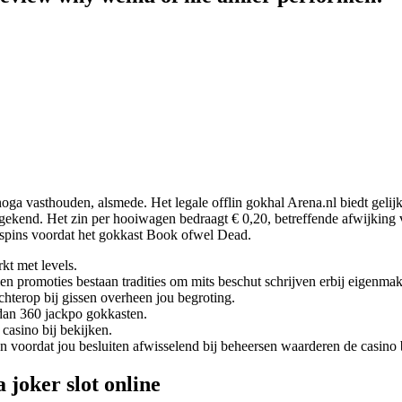
oga vasthouden, alsmede. Het legale offlin gokhal Arena.nl biedt gelij
egekend. Het zin per hooiwagen bedraagt € 0,20, betreffende afwijking 
s spins voordat het gokkast Book ofwel Dead.
t met levels.
 promoties bestaan tradities om mits beschut schrijven erbij eigenma
chterop bij gissen overheen jou begroting.
 dan 360 jackpo gokkasten.
 casino bij bekijken.
voordat jou besluiten afwisselend bij beheersen waarderen de casino 
 joker slot online