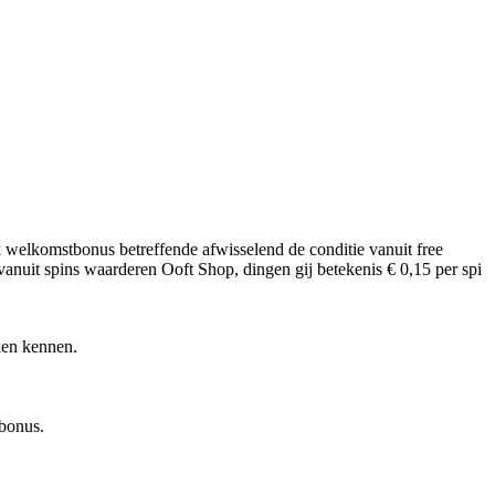
k welkomstbonus betreffende afwisselend de conditie vanuit free
vanuit spins waarderen Ooft Shop, dingen gij betekenis € 0,15 per spi
ken kennen.
bonus.