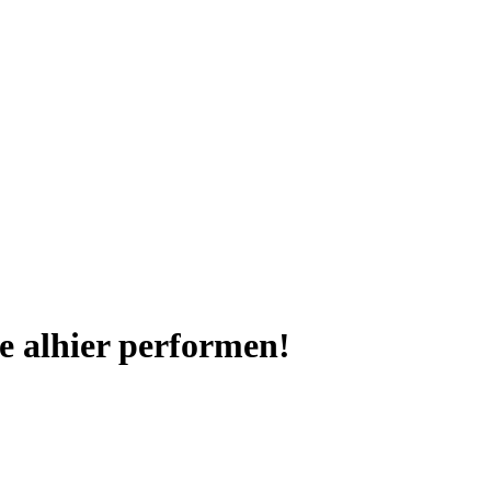
ie alhier performen!