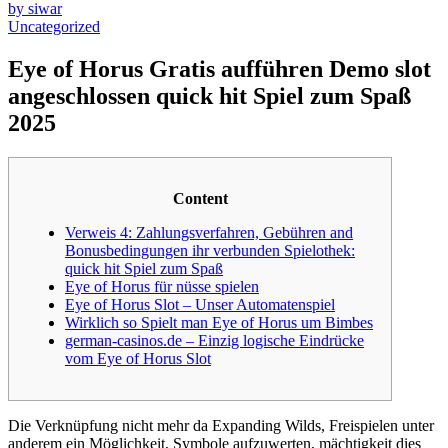
by siwar
Uncategorized
Eye of Horus Gratis aufführen Demo slot
angeschlossen quick hit Spiel zum Spaß
2025
Content
Verweis 4: Zahlungsverfahren, Gebühren and
Bonusbedingungen ihr verbunden Spielothek:
quick hit Spiel zum Spaß
Eye of Horus für nüsse spielen
Eye of Horus Slot – Unser Automatenspiel
Wirklich so Spielt man Eye of Horus um Bimbes
german-casinos.de – Einzig logische Eindrücke
vom Eye of Horus Slot
Die Verknüpfung nicht mehr da Expanding Wilds, Freispielen unter
anderem ein Möglichkeit, Symbole aufzuwerten, mächtigkeit dies