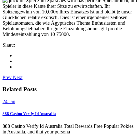
Dies wird das perfekte Spielautomat, um
Spieler in diese Kante ihrer Sitze zu erwirtschaften. Ihr
Spitzengewinn von 10,000x Ihres Einsatzes ist und bleibt je unser
Glücklichen relativ exotisch. Dies ist einer irgendeiner zeitlosen
Spielautomaten, die wie Ägyptisches Thema Enthusiasten und
Belohnungsliebhaber. Ihr gute Einzahlungsbonus gilt pro die
Mindesteinzahlung von 10 75000.
Share:
Prev
Next
Related Posts
24
Jan
888 Casino Verify Id Australia
888 Casino Verify Id Australia Total Rewards Free Popular Pokies
in Australia, and that your persona