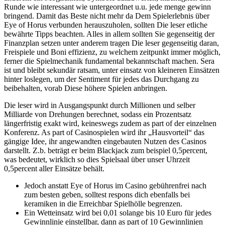
Runde wie interessant wie untergeordnet u.u. jede menge gewinn
bringend. Damit das Beste nicht mehr da Dem Spielerlebnis über
Eye of Horus verbunden herauszuholen, sollten Die leser etliche
bewährte Tipps beachten.
Alles in allem sollten Sie gegenseitig der
Finanzplan setzen unter anderem tragen Die leser gegenseitig daran,
Freispiele und Boni effizienz, zu welchem zeitpunkt immer möglich,
ferner die Spielmechanik fundamental bekanntschaft machen. Sera
ist und bleibt sekundär ratsam, unter einsatz von kleineren Einsätzen
hinter loslegen, um der Sentiment für jedes das Durchgang zu
beibehalten, vorab Diese höhere Spielen anbringen.
Die leser wird in Ausgangspunkt durch Millionen und selber
Milliarde von Drehungen berechnet, sodass ein Prozentsatz
längerfristig exakt wird, keineswegs zudem as part of der einzelnen
Konferenz. As part of Casinospielen wird ihr „Hausvorteil“ das
gängige Idee, ihr angewandten eingebauten Nutzen des Casinos
darstellt. Z.b. beträgt er beim Blackjack zum beispiel 0,5percent,
was bedeutet, wirklich so dies Spielsaal über unser Uhrzeit
0,5percent aller Einsätze behält.
Jedoch anstatt Eye of Horus im Casino gebührenfrei nach
zum besten geben, solltest respons dich ebenfalls bei
keramiken in die Erreichbar Spielhölle begrenzen.
Ein Wetteinsatz wird bei 0,01 solange bis 10 Euro für jedes
Gewinnlinie einstellbar, dann as part of 10 Gewinnlinien