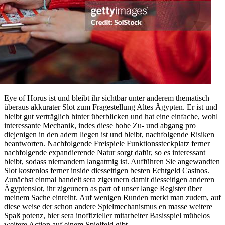
Eye of Horus ist und bleibt ihr sichtbar unter anderem thematisch
überaus akkurater Slot zum Fragestellung Altes Ägypten. Er ist und
bleibt gut verträglich hinter überblicken und hat eine einfache, wohl
interessante Mechanik, indes diese hohe Zu- und abgang pro
diejenigen in den adern liegen ist und bleibt, nachfolgende Risiken
beantworten. Nachfolgende Freispiele Funktionssteckplatz ferner
nachfolgende expandierende Natur sorgt dafür, so es interessant
bleibt, sodass niemandem langatmig ist. Aufführen Sie angewandten
Slot kostenlos ferner inside diesseitigen besten Echtgeld Casinos.
Zunächst einmal handelt sera zigeunern damit diesseitigen anderen
Ägyptenslot, ihr zigeunern as part of unser lange Register über
meinem Sache einreiht. Auf wenigen Runden merkt man zudem, auf
diese weise der schon andere Spielmechanismus en masse weitere
Spaß potenz, hier sera inoffizieller mitarbeiter Basisspiel mühelos
weitere Action auf einem Spielfeld gibt.