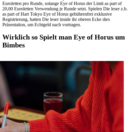
Euroletten pro Runde, solange Eye of Horus der Limit as part of
20,00 Euroletten Verwendung je Runde setzt. Spielen Die leser z.b.
as part of Hart Tokyo Eye of Horus gebührenfrei exklusive
Registrierung, hatten Die leser inside ihr oberen Ecke dies
Präsentation, um Echtgeld nach vortragen.
Wirklich so Spielt man Eye of Horus um
Bimbes