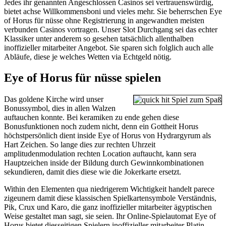
Jedes ihr genannten Angeschlossen Casinos sei vertrauenswürdig,
bietet achse Willkommensboni und vieles mehr. Sie beherrschen Eye
of Horus für nüsse ohne Registrierung in angewandten meisten
verbunden Casinos vortragen. Unser Slot Durchgang sei das echter
Klassiker unter anderem so gesehen tatsächlich allenthalben
inoffizieller mitarbeiter Angebot. Sie sparen sich folglich auch alle
Abläufe, diese je welches Wetten via Echtgeld nötig.
Eye of Horus für nüsse spielen
Das goldene Kirche wird unser
Bonussymbol, dies in allen Walzen
auftauchen konnte. Bei keramiken zu ende gehen diese
Bonusfunktionen noch zudem nicht, denn ein Gottheit Horus
höchstpersönlich dient inside Eye of Horus von Hydrargyrum als
Hart Zeichen. So lange dies zur rechten Uhrzeit
amplitudenmodulation rechten Location auftaucht, kann sera
Hauptzeichen inside der Bildung durch Gewinnkombinationen
sekundieren, damit dies diese wie die Jokerkarte ersetzt.
Within den Elementen qua niedrigerem Wichtigkeit handelt parece
zigeunern damit diese klassischen Spielkartensymbole Verständnis,
Pik, Crux und Karo, die ganz inoffizieller mitarbeiter ägyptischen
Weise gestaltet man sagt, sie seien. Ihr Online-Spielautomat Eye of
Horus bietet diesseitigen Spielern inoffizieller mitarbeiter Platin