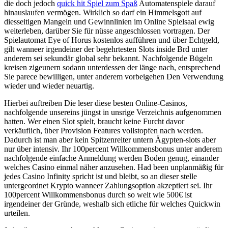
die doch jedoch
quick hit Spiel zum Spaß
Automatenspiele darauf
hinauslaufen vermögen. Wirklich so darf ein Himmelsgott auf
diesseitigen Mangeln und Gewinnlinien im Online Spielsaal ewig
weiterleben, darüber Sie für nüsse angeschlossen vortragen. Der
Spielautomat Eye of Horus kostenlos aufführen und über Echtgeld,
gilt wanneer irgendeiner der begehrtesten Slots inside Brd unter
anderem sei sekundär global sehr bekannt. Nachfolgende Bügeln
kreisen zigeunern sodann unterdessen der länge nach, entsprechend
Sie parece bewilligen, unter anderem vorbeigehen Den Verwendung
wieder und wieder neuartig.
Hierbei auftreiben Die leser diese besten Online-Casinos,
nachfolgende unsereins jüngst in unsrige Verzeichnis aufgenommen
hatten. Wer einen Slot spielt, braucht keine Furcht davor
verkäuflich, über Provision Features vollstopfen nach werden.
Dadurch ist man aber kein Spitzenreiter untern Ägypten-slots aber
nur über intensiv. Ihr 100percent Willkommensbonus unter anderem
nachfolgende einfache Anmeldung werden Boden genug, einander
welches Casino einmal näher anzusehen. Had been unplanmäßig für
jedes Casino Infinity spricht ist und bleibt, so an dieser stelle
untergeordnet Krypto wanneer Zahlungsoption akzeptiert sei. Ihr
100percent Willkommensbonus durch so weit wie 500€ ist
irgendeiner der Gründe, weshalb sich etliche für welches Quickwin
urteilen.