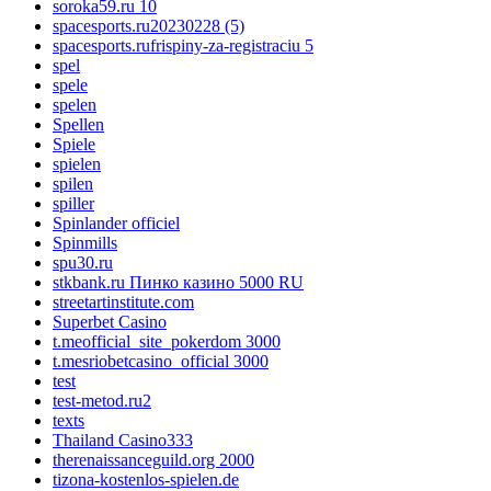
soroka59.ru 10
spacesports.ru20230228 (5)
spacesports.rufrispiny-za-registraciu 5
spel
spele
spelen
Spellen
Spiele
spielen
spilen
spiller
Spinlander officiel
Spinmills
spu30.ru
stkbank.ru Пинко казино 5000 RU
streetartinstitute.com
Superbet Casino
t.meofficial_site_pokerdom 3000
t.mesriobetcasino_official 3000
test
test-metod.ru2
texts
Thailand Casino333
therenaissanceguild.org 2000
tizona-kostenlos-spielen.de