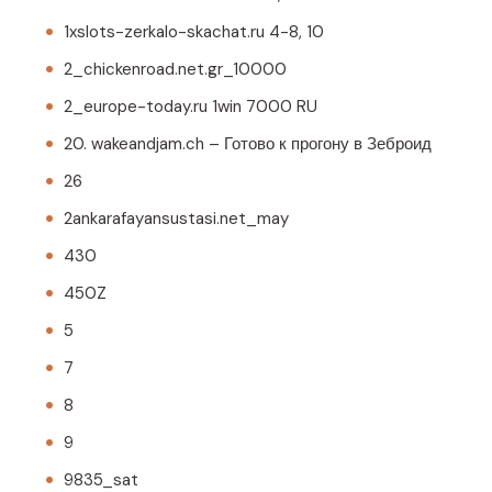
1xslots-zerkalo-skachat.ru 4-8, 10
2_chickenroad.net.gr_10000
2_europe-today.ru 1win 7000 RU
20. wakeandjam.ch – Готово к прогону в Зеброид
26
2ankarafayansustasi.net_may
430
450Z
5
7
8
9
9835_sat