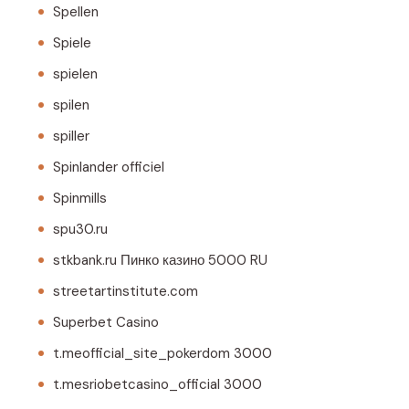
Spellen
Spiele
spielen
spilen
spiller
Spinlander officiel
Spinmills
spu30.ru
stkbank.ru Пинко казино 5000 RU
streetartinstitute.com
Superbet Casino
t.meofficial_site_pokerdom 3000
t.mesriobetcasino_official 3000