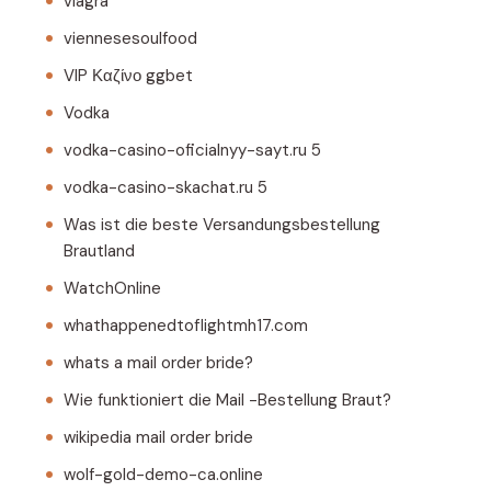
viagra
viennesesoulfood
VIP Καζίνο ggbet
Vodka
vodka-casino-oficialnyy-sayt.ru 5
vodka-casino-skachat.ru 5
Was ist die beste Versandungsbestellung
Brautland
WatchOnline
whathappenedtoflightmh17.com
whats a mail order bride?
Wie funktioniert die Mail -Bestellung Braut?
wikipedia mail order bride
wolf-gold-demo-ca.online