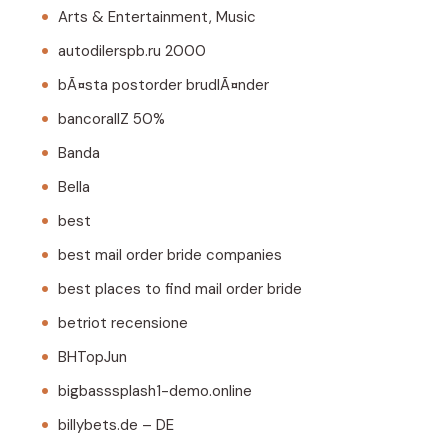
Arts & Entertainment, Music
autodilerspb.ru 2000
bÃ¤sta postorder brudlÃ¤nder
bancorallZ 50%
Banda
Bella
best
best mail order bride companies
best places to find mail order bride
betriot recensione
BHTopJun
bigbasssplash1-demo.online
billybets.de – DE