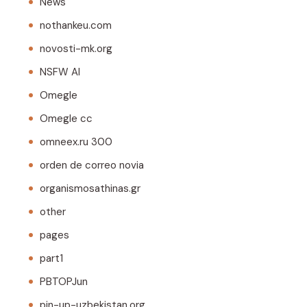
News
nothankeu.com
novosti-mk.org
NSFW AI
Omegle
Omegle cc
omneex.ru 300
orden de correo novia
organismosathinas.gr
other
pages
part1
PBTOPJun
pin-up-uzbekistan.org