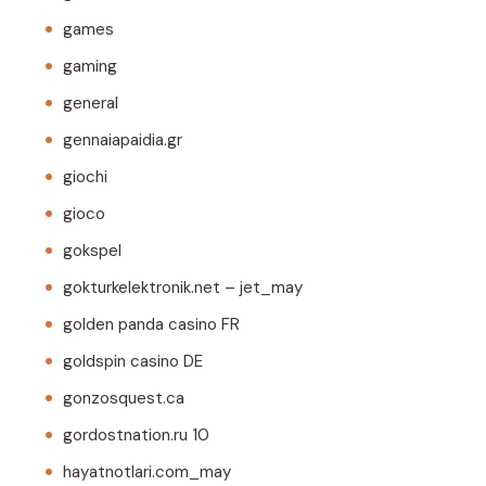
games
gaming
general
gennaiapaidia.gr
giochi
gioco
gokspel
gokturkelektronik.net – jet_may
golden panda casino FR
goldspin casino DE
gonzosquest.ca
gordostnation.ru 10
hayatnotlari.com_may