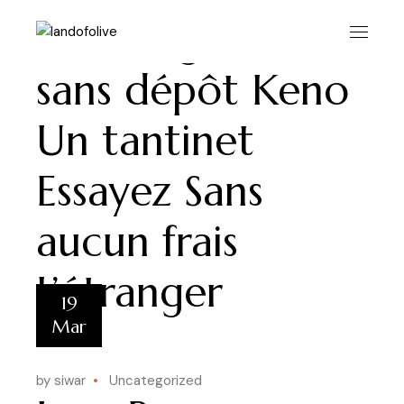
Skip
to
crédits gratuits
the
content
sans dépôt Keno
Un tantinet
Essayez Sans
aucun frais
L’étranger
19
Mar
by siwar
Uncategorized