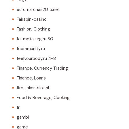
euromarchas2015.net
Fairspin-casino
Fashion, Clothing
fc-metallurg.ru 30
fcommunity.ru
feelyourbody.ru 4-8
Finance, Currency Trading
Finance, Loans
fire-joker-slot.nl
Food & Beverage, Cooking
fr
gambl
game