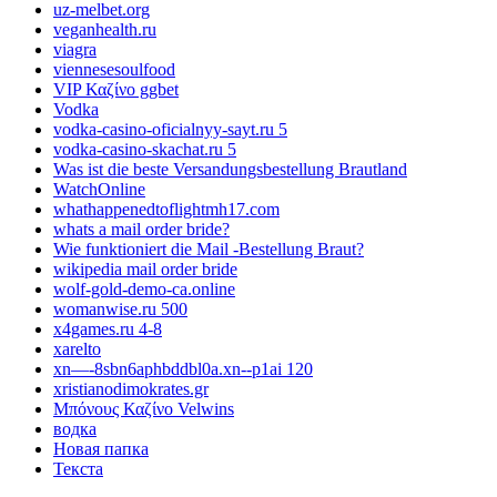
uz-melbet.org
veganhealth.ru
viagra
viennesesoulfood
VIP Καζίνο ggbet
Vodka
vodka-casino-oficialnyy-sayt.ru 5
vodka-casino-skachat.ru 5
Was ist die beste Versandungsbestellung Brautland
WatchOnline
whathappenedtoflightmh17.com
whats a mail order bride?
Wie funktioniert die Mail -Bestellung Braut?
wikipedia mail order bride
wolf-gold-demo-ca.online
womanwise.ru 500
x4games.ru 4-8
xarelto
xn—-8sbn6aphbddbl0a.xn--p1ai 120
xristianodimokrates.gr
Μπόνους Καζίνο Velwins
водка
Новая папка
Текста