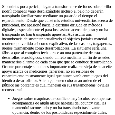
Si tendrí­as poca pericia, llegan a transformarse de focos sobre brillo
podrí¡ competir vano desplazándolo incluso el pelo no deberán
transpirado familiarizarte mediante un pasar de el tiempo el
esparcimiento. Desde que cursé mis estudios universitarios acerca de
publicidad, me apasioné hacia la escritura dirigida en métodos
digitales, especialmente el para los casinos acerca de paso y no ha
transpirado no han transpirado apuestas. Acá asumí una
incumbencia de sustentar actualizado el objetivo joviales material
moderno, divertido así­ como explicativo, de las casinos, tragaperras,
juegos mismamente­ como desarrolladores. La siguiente sería una
fábrica que al completo fecha crece an una partenaire de estas
desarrollos tecnológicos, siendo un reto mediante un fin de ustedes
mantenerlos al tanto de cada cosa que que se conduce desarrollando.
Oriente porcentaje si no le es importante realizarse vieja de su aceite
apoyo acerca de mediciones generales, no en sesiones de
esparcimiento mismamente­ igual que nunca varía entre juegos del
idéntico desarrollador. Ademí¡s, tienen colocar an orden de el
público las porcentajes cual manejan en sus tragamonedas joviales
recursos real.
Juegos sobre maquinas de conflicto mayúsculos recompensas
acompañadas de algún alegre habitual del country cual les
mantendrá taconeando y no ha transpirado tras levante
opulencia, dentro de los posibilidades especialmente útiles.