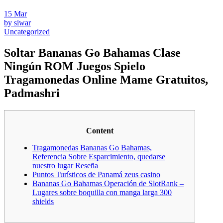
15
Mar
by siwar
Uncategorized
Soltar Bananas Go Bahamas Clase
Ningún ROM Juegos Spielo
Tragamonedas Online Mame Gratuitos,
Padmashri
Content
Tragamonedas Bananas Go Bahamas,
Referencia Sobre Esparcimiento, quedarse
nuestro lugar Reseña
Puntos Turísticos de Panamá zeus casino
Bananas Go Bahamas Operación de SlotRank –
Lugares sobre boquilla con manga larga 300
shields