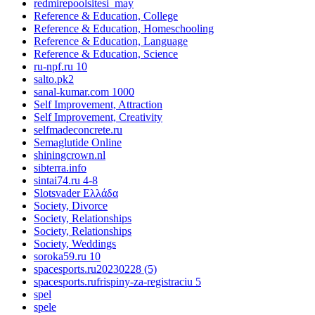
redmirepoolsitesi_may
Reference & Education, College
Reference & Education, Homeschooling
Reference & Education, Language
Reference & Education, Science
ru-npf.ru 10
salto.pk2
sanal-kumar.com 1000
Self Improvement, Attraction
Self Improvement, Creativity
selfmadeconcrete.ru
Semaglutide Online
shiningcrown.nl
sibterra.info
sintai74.ru 4-8
Slotsvader Ελλάδα
Society, Divorce
Society, Relationships
Society, Relationships
Society, Weddings
soroka59.ru 10
spacesports.ru20230228 (5)
spacesports.rufrispiny-za-registraciu 5
spel
spele