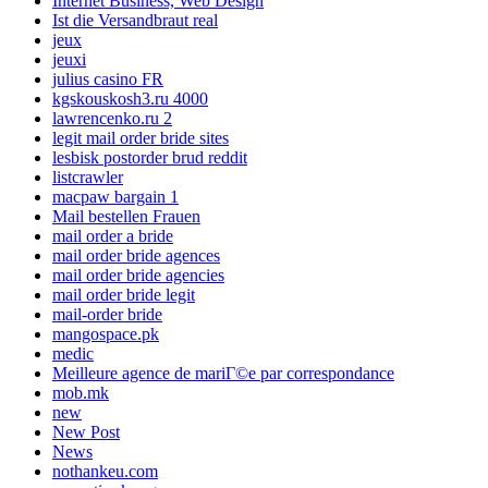
Internet Business, Web Design
Ist die Versandbraut real
jeux
jeuxi
julius casino FR
kgskouskosh3.ru 4000
lawrencenko.ru 2
legit mail order bride sites
lesbisk postorder brud reddit
listcrawler
macpaw bargain 1
Mail bestellen Frauen
mail order a bride
mail order bride agences
mail order bride agencies
mail order bride legit
mail-order bride
mangospace.pk
medic
Meilleure agence de mariГ©e par correspondance
mob.mk
new
New Post
News
nothankeu.com