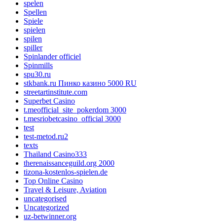
spelen
Spellen
Spiele
spielen
spilen
spiller
Spinlander officiel
Spinmills
spu30.ru
stkbank.ru Пинко казино 5000 RU
streetartinstitute.com
Superbet Casino
t.meofficial_site_pokerdom 3000
t.mesriobetcasino_official 3000
test
test-metod.ru2
texts
Thailand Casino333
therenaissanceguild.org 2000
tizona-kostenlos-spielen.de
Top Online Casino
Travel & Leisure, Aviation
uncategorised
Uncategorized
uz-betwinner.org