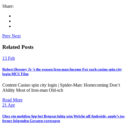
Share:
Prev
Next
Related Posts
13
Feb
Robert Downey Jr ‘s the reason Iron man Income For each casino spin city
login MCU Film
Content Casino spin city login | Spider-Man: Homecoming Don’t
Ability Most of Iron-man Old-sch
Read More
21
Apr
Uber ein mobilen App bei Betgoat fahig sein Welche uff Androide, apple’s ios
ferner folgenden Geraten vortragen