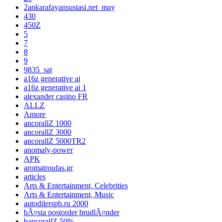
2ankarafayansustasi.net_may
430
450Z
5
7
8
9
9835_sat
a16z generative ai
a16z generative ai 1
alexander casino FR
ALLZ
Amore
ancorallZ 1000
ancorallZ 3000
ancorallZ 5000TR2
anomaly-power
APK
aromatroufas.gr
articles
Arts & Entertainment, Celebrities
Arts & Entertainment, Music
autodilerspb.ru 2000
bÃ¤sta postorder brudlÃ¤nder
bancorallZ 50%