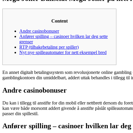
Content
Andre casinobonuser
Anfører spilling – casinoer hvilken lar deg sette
grenser
RTP (tilbakebetaling per spiller)
Nyt nye spilleautomater for nett eksempel bred
En annet digitalt betalingssystem som revolusjonerte online gambling 
gamblingkontoen din umiddelbart, addert uttak behandles i tillegg til in
Andre casinobonuser
Du kan i tillegg til anstifte for din mobil eller nettbrett dersom du fore
kan være både morsomt addert givende å anstifte påslåt spilleautomater
passer din spillestil.
Anfører spilling – casinoer hvilken lar deg