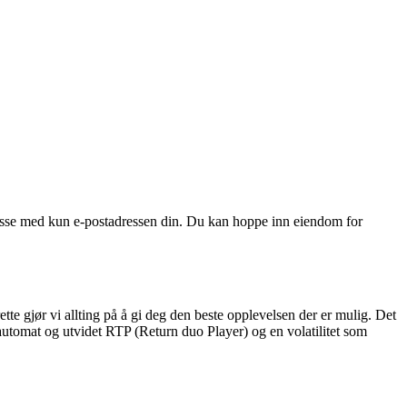
lmisse med kun e-postadressen din. Du kan hoppe inn eiendom for
e gjør vi allting på å gi deg den beste opplevelsen der er mulig. Det
leautomat og utvidet RTP (Return duo Player) og en volatilitet som