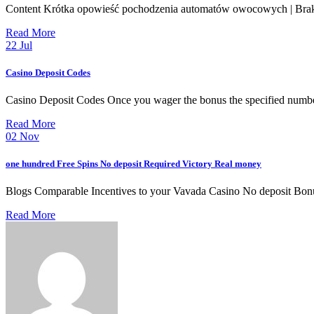
Content Krótka opowieść pochodzenia automatów owocowych | Bra
Read More
22
Jul
Casino Deposit Codes
Casino Deposit Codes Once you wager the bonus the specified number 
Read More
02
Nov
one hundred Free Spins No deposit Required Victory Real money
Blogs Comparable Incentives to your Vavada Casino No deposit Bonus
Read More