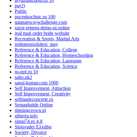
pryazhaschool.ru 10
pu(2)
Public
pucenkoclinic.ru 100
qatarairwayschallenge.com
razor-returns-demo-nl.online
real mail order bride website
Recreation & Sports, Martial Arts
redmirepoolsitesi_may
Reference & Education, College
Reference & Education, Homeschooling
Reference & Education, Language
Reference & Education, Science
ru-npf.ru 10
salto.pk2
sanal-kumar.com 1000
Self Improvement, Attraction
Self Improvement, Creativity
selfmadeconcrete.ru
Semaglutide Online
shiningcrown.nl
sibterra.info
sintai74.ru 4-8
Slotsvader Ελλάδα
Society, Divorce