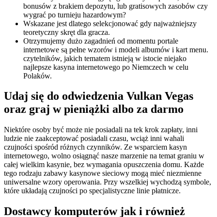
bonusów z brakiem depozytu, lub gratisowych zasobów czy
wygrać po turnieju hazardowym?
Wskazane jest dlatego selekcjonować gdy najważniejszy
teoretyczny skręt dla gracza.
Otrzymujemy dużo zagadnień od momentu portale
internetowe są pełne wzorów i modeli albumów i kart menu.
czytelników, jakich tematem istnieją w istocie niejako
najlepsze kasyna internetowego po Niemczech w celu
Polaków.
Udaj się do odwiedzenia Vulkan Vegas
oraz graj w pieniążki albo za darmo
Niektóre osoby być może nie posiadali na tek krok zapłaty, inni
ludzie nie zaakceptować posiadali czasu, wciąż inni wahali
czujności spośród różnych czynników. Ze wsparciem kasyn
internetowego, wolno osiągnąć nasze marzenie na temat graniu w
całej wielkim kasynie, bez wymagania opuszczenia domu. Każde
tego rodzaju zabawy kasynowe sieciowy mogą mieć niezmienne
uniwersalne wzory operowania. Przy wszelkiej wychodzą symbole,
które układają czujności po specjalistyczne linie płatnicze.
Dostawcy komputerów jak i również