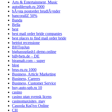
Arts & Entertainment, Music
autodilerspb.ru 2000
bÃ¤sta postorder brudlÃ¤nder
bancorallZ 50%
Banda
Bella
best
best mail order bride companies
best places to find mail order bride
betriot recensione
BHTopJun
bigbasssplash1-demo.online
billybets.de – DE
biramalt.com – super
blog
brus-ru.ru 1000
Business, Article Marketing
Business, Careers
Business, Customer Service
buy-auto-spb.ru 10
casino
casino utan svensk licens
casinomaxisites_may
Casoola Καζίνο Online
CH