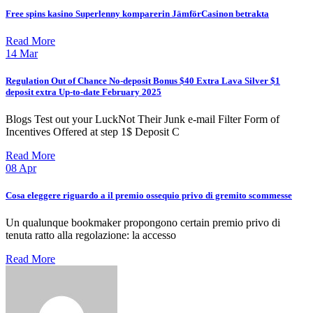
Free spins kasino Superlenny komparerin JämförCasinon betrakta
Read More
14
Mar
Regulation Out of Chance No-deposit Bonus $40 Extra Lava Silver $1
deposit extra Up-to-date February 2025
Blogs Test out your LuckNot Their Junk e-mail Filter Form of
Incentives Offered at step 1$ Deposit C
Read More
08
Apr
Cosa eleggere riguardo a il premio ossequio privo di gremito scommesse
Un qualunque bookmaker propongono certain premio privo di
tenuta ratto alla regolazione: la accesso
Read More