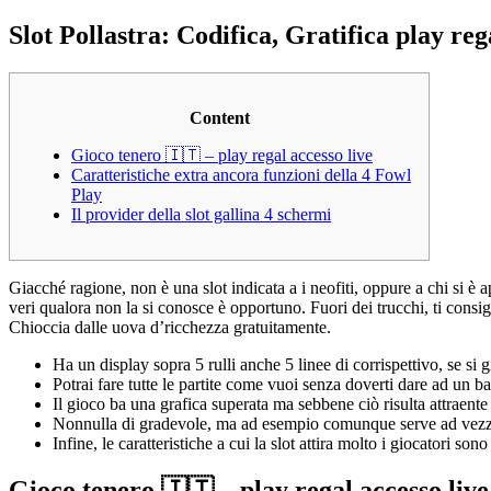
Slot Pollastra: Codifica, Gratifica play re
Content
Gioco tenero 🇮🇹 – play regal accesso live
Caratteristiche extra ancora funzioni della 4 Fowl
Play
Il provider della slot gallina 4 schermi
Giacché ragione, non è una slot indicata a i neofiti, oppure a chi si 
veri qualora non la si conosce è opportuno.
Fuori dei trucchi, ti consi
Chioccia dalle uova d’ricchezza gratuitamente.
Ha un display sopra 5 rulli anche 5 linee di corrispettivo, se si 
Potrai fare tutte le partite come vuoi senza doverti dare ad un ba
Il gioco ba una grafica superata ma sebbene ciò risulta attraente
Nonnulla di gradevole, ma ad esempio comunque serve ad vezzegg
Infine, le caratteristiche a cui la slot attira molto i giocatori son
Gioco tenero 🇮🇹 – play regal accesso live