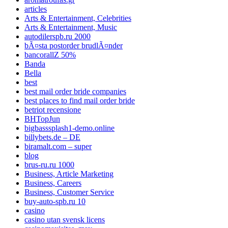
articles
Arts & Entertainment, Celebrities
Arts & Entertainment, Music
autodilerspb.ru 2000
bÃ¤sta postorder brudlÃ¤nder
bancorallZ 50%
Banda
Bella
best
best mail order bride companies
best places to find mail order bride
betriot recensione
BHTopJun
bigbasssplash1-demo.online
billybets.de – DE
biramalt.com – super
blog
brus-ru.ru 1000
Business, Article Marketing
Business, Careers
Business, Customer Service
buy-auto-spb.ru 10
casino
casino utan svensk licens