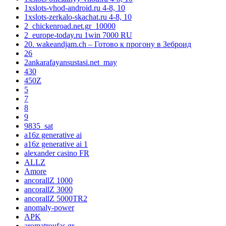
1xslots-vhod-android.ru 4-8, 10
1xslots-zerkalo-skachat.ru 4-8, 10
2_chickenroad.net.gr_10000
2_europe-today.ru 1win 7000 RU
20. wakeandjam.ch – Готово к прогону в Зеброид
26
2ankarafayansustasi.net_may
430
450Z
5
7
8
9
9835_sat
a16z generative ai
a16z generative ai 1
alexander casino FR
ALLZ
Amore
ancorallZ 1000
ancorallZ 3000
ancorallZ 5000TR2
anomaly-power
APK
aromatroufas.gr