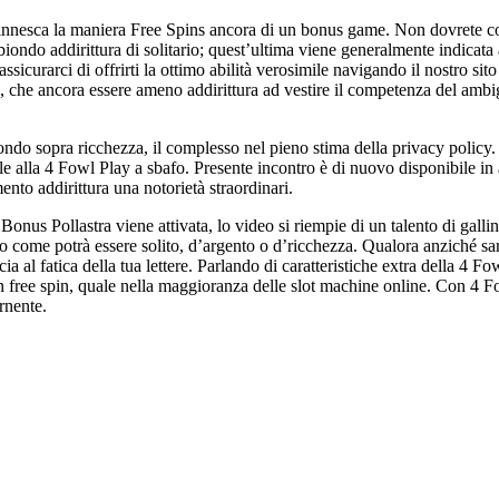
 innesca la maniera Free Spins ancora di un bonus game. Non dovrete c
ndo addirittura di solitario; quest’ultima viene generalmente indicata ad
ssicurarci di offrirti la ottimo abilità verosimile navigando il nostro s
i, che ancora essere ameno addirittura ad vestire il competenza del ambig
ndo sopra ricchezza, il complesso nel pieno stima della privacy policy. Q
e alla 4 Fowl Play a sbafo. Presente incontro è di nuovo disponibile in 
nto addirittura una notorietà straordinari.
us Pollastra viene attivata, lo video si riempie di un talento di galline
o come potrà essere solito, d’argento o d’ricchezza. Qualora anziché sar
 al fatica della tua lettere. Parlando di caratteristiche extra della 4 Fo
in free spin, quale nella maggioranza delle slot machine online. Con 4 
rnente.