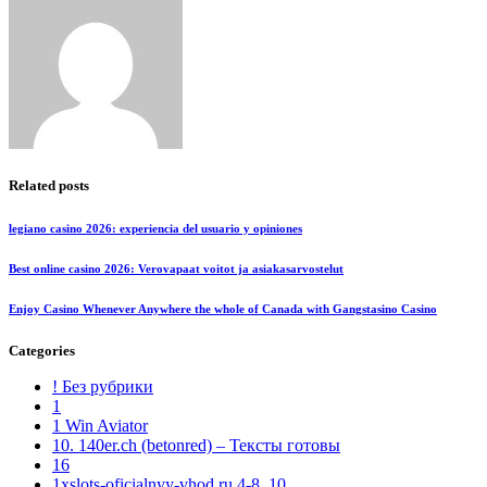
Related posts
legiano casino 2026: experiencia del usuario y opiniones
Best online casino 2026: Verovapaat voitot ja asiakasarvostelut
Enjoy Casino Whenever Anywhere the whole of Canada with Gangstasino Casino
Categories
! Без рубрики
1
1 Win Aviator
10. 140er.ch (betonred) – Тексты готовы
16
1xslots-oficialnyy-vhod.ru 4-8, 10