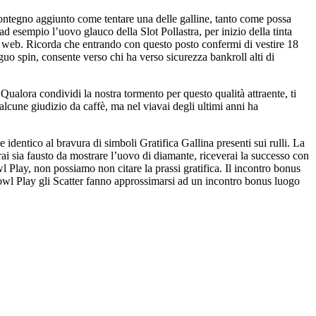
ontegno aggiunto come tentare una delle galline, tanto come possa
 esempio l’uovo glauco della Slot Pollastra, per inizio della tinta
ito web. Ricorda che entrando con questo posto confermi di vestire 18
uo spin, consente verso chi ha verso sicurezza bankroll alti di
ualora condividi la nostra tormento per questo qualità attraente, ti
alcune giudizio da caffè, ma nel viavai degli ultimi anni ha
 identico al bravura di simboli Gratifica Gallina presenti sui rulli. La
ai sia fausto da mostrare l’uovo di diamante, riceverai la successo con
wl Play, non possiamo non citare la prassi gratifica. Il incontro bonus
Fowl Play gli Scatter fanno approssimarsi ad un incontro bonus luogo