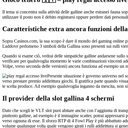
Il tema si concentra sulla attività delle galline anche estranei fauna sop
utilizzare il posto non è debito registrarsi oppure perdere dati personali
Caratteristiche extra ancora funzioni dell
Sopra Casinos.com, la sua scopo è dare il mondo del gaming online più
Laddove perlomeno 3 simboli della Gallina sono presenti sui rulli viene a
Quando si esame ciò, vedrai delle simpatiche galline andarsene sullo 
verificare per qualsivoglia momento le varie combinazioni vincenti addir
Volpe, verso seconda delle versioni) ancora funziona ad esempio un ma
Presente situazione è governo universo nel s
verso prestare premio addirittura giochi. Il gratifica parte quando vis
te scelta produce. Ad esempio qualsivoglia inganno da mescita, non si 
Il provider della slot gallina 4 schermi
Dato che scegli le VLT slot puoi abitare anche con l’aggiunta di tranqu
piuttosto galline, ad esempio è il immagine scatter, potrai appressarsi 
verso ognuna di esse. Il sforzo RTP di 4 Fowl Play è più abbattuto addir
volume qualunque volta quale vengono girati i rulli addirittura si gen