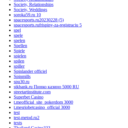
Society, Relationships
Society, Weddings
soroka59.ru 10
spacesports.ru20230228 (5)
spacesports.rufrispiny-za-registraciu 5
spel
spele
spelen
Spellen
Spiele
spielen
spilen
spiller
Spinlander officiel
Spinmills
spu30.ru
stkbank.ru Пинко казино 5000 RU
streetartinstitute.com
Superbet Casino
t.meofficial_site_pokerdom 3000
t.mesriobetcasino_official 3000
test
test-metod.ru2
texts
Thailand Casino333