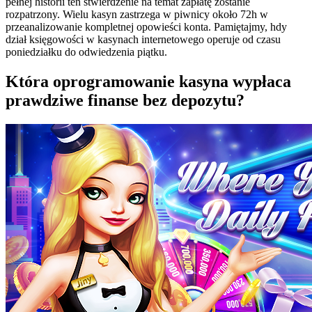
pełnej historii ten stwierdzenie na temat zapłatę zostanie
rozpatrzony. Wielu kasyn zastrzega w piwnicy około 72h w
przeanalizowanie kompletnej opowieści konta. Pamiętajmy, hdy
dział księgowości w kasynach internetowego operuje od czasu
poniedziałku do odwiedzenia piątku.
Która oprogramowanie kasyna wypłaca
prawdziwe finanse bez depozytu?