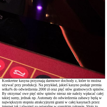
Konkretne kasyna przyznają darmowe dochody z, które to można
używać przy produkcji. Na przykład, jakieś kasyno podaje premia
setka% do odwiedzenia 2000 zł oraz pięć stów gratisowych spinów.
By otrzymać owe pięć stów spinów nieraz nie należy wpłacać całej
takiej sumy, jednak np. Automaty do odwiedzenia zabawy będą w
największym stopniu atrakcyjnymi grami w całej kasynach przez
internet jak i również są osiągalne w szerokim zakresie. Sloty to