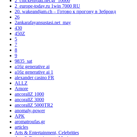
2_chickenroad.net.gr_10000
2_europe-today.ru 1win 7000 RU
20. wakeandjam.ch – Готово к прогону в Зеброид
26
2ankarafayansustasi.net_may
430
450Z
5
7
8
9
9835_sat
a16z generative ai
a16z generative ai 1
alexander casino FR
ALLZ
Amore
ancorallZ 1000
ancorallZ 3000
ancorallZ 5000TR2
anomaly-power
APK
aromatroufas.gr
articles
Arts & Entertainment, Celebrities