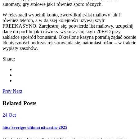
automaty, gry stołowe jak i również sporo różnych.
W rejestracji wypełnij konto, zweryfikuj e-list mailowy jak i
również telefon, a w dalszej kolejności używaj szyfr
FREEKASYNO. Zarejestruj się, potwierdź list mailowy, uzupełnij
dane do porfilu jak i również wykorzystuj szyfr 20FFD przy
zakładce spośród bonusami. Określone kasyna potrafią żądać ocenie
identyczności podczas rejestrowania się, natomiast różne – w trakcie
wypłaty zasobów.
Share:
Prev
Next
Related Posts
24
Oct
hitta Sveriges ultimat nätcasino 2025