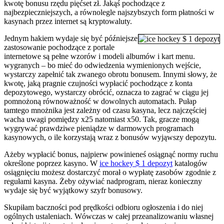
kwotę bonusu rzędu pięćset zł. Jakąś pochodzące z
najbezpieczniejszych, a równolegle najszybszych form płatności w
kasynach przez internet są kryptowaluty.
Jednym hakiem wydaje się być późniejsze
zastosowanie pochodzące z portale
internetowe są pełne wzorów i modeli albumów i kart menu.
wygranych – bo mieć do odwiedzenia wymienionych wejście,
wystarczy zapełnić tak zwanego obrotu bonusem. Innymi słowy, że
kwotę, jaką pragnie czujności wypłacić pochodzące z konta
depozytowego, wystarczy obrócić, oznacza to zagrać w ciągu jej
pomnożoną równoważność w dowolnych automatach. Pułap
tamtego mnożnika jest zależny od czasu kasyna, lecz najczęściej
wacha uwagi pomiędzy x25 natomiast x50. Tak, gracze mogą
wygrywać prawdziwe pieniądze w darmowych programach
kasynowych, o ile korzystają wraz z bonusów wyjąwszy depozytu.
Ażeby wypłacić bonus, najpierw powinieneś osiągnąć normy ruchu
określone poprzez kasyno. W
ice hockey $ 1 depozyt
katalogów
osiągnięciu możesz dostarczyć morał o wypłatę zasobów zgodnie z
regułami kasyna. Żeby ożywiać nadprogram, nieraz konieczny
wydaje się być wyjątkowy szyfr bonusowy.
Skupiłam baczności pod prędkości odbioru ogłoszenia i do niej
ogólnych ustaleniach. Wówczas w całej przeanalizowaniu własnej