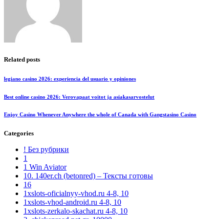
Related posts
legiano casino 2026: experiencia del usuario y opiniones
Best online casino 2026: Verovapaat voitot ja asiakasarvostelut
Enjoy Casino Whenever Anywhere the whole of Canada with Gangstasino Casino
Categories
! Без рубрики
1
1 Win Aviator
10. 140er.ch (betonred) – Тексты готовы
16
1xslots-oficialnyy-vhod.ru 4-8, 10
1xslots-vhod-android.ru 4-8, 10
1xslots-zerkalo-skachat.ru 4-8, 10