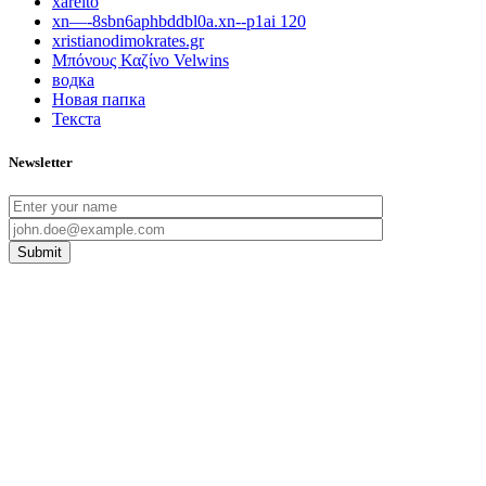
xarelto
xn—-8sbn6aphbddbl0a.xn--p1ai 120
xristianodimokrates.gr
Μπόνους Καζίνο Velwins
водка
Новая папка
Текста
Newsletter
Submit