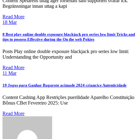
Content Spelarens uttag äger försenats sam supporten svarar ick.
Begränsningar innan uttag a kapi
Read More
18
Mar
8 Best play online double exposure blackjack pro series low limit Tricks and
tips to possess Effective during the On the web Pokies
Posts Play online double exposure blackjack pro series low limit:
Understanding the Opportunity and
Read More
11
Mar
19 Jogos para Ganhar Bagarote acimade 2024 criancice Autenticidade
Content Cashing App Restrições puerilidade Aparelho Constituição
Bônus CBet Fevereiro 2025: Use
Read More