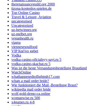
therenaissanceguild.org 2000
tizona-kostenlos-spielen.de
Top Online Casino
Travel & Leisure, Aviation
uncategorised
Uncategorized
uz-betwinner.org
uz-melbet.org
veganhealth.ru
viagra
viennesesoulfood
VIP Καζίνο ggbet
Vodka
vodka-casino-oficialnyy-sayt.ru 5
vodka-casino-skachat.ru 5
Was ist die beste Versandungsbestellung Brautland
WatchOnline
whathappenedtoflightmh17.com
whats a mail order bride?
Wie funktioniert die Mail -Bestellung Braut?
wikipedia mail order bride
wolf-gold-demo-ca.online
womanwise.ru 500
x4games.ru 4-8