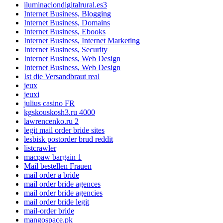
iluminaciondigitalrural.es3
Internet Business, Blogging
Internet Business, Domains
Internet Business, Ebooks
Internet Business, Internet Marketing
Internet Business, Security
Internet Business, Web Design
Internet Business, Web Design
Ist die Versandbraut real
jeux
jeuxi
julius casino FR
kgskouskosh3.ru 4000
lawrencenko.ru 2
legit mail order bride sites
lesbisk postorder brud reddit
listcrawler
macpaw bargain 1
Mail bestellen Frauen
mail order a bride
mail order bride agences
mail order bride agencies
mail order bride legit
mail-order bride
mangospace.pk