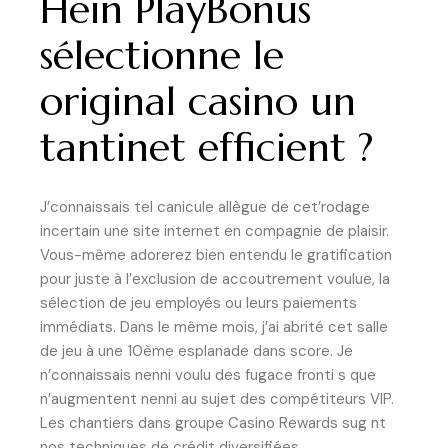
Hein PlayBonus
sélectionne le
original casino un
tantinet efficient ?
J’connaissais tel canicule allègue de cet’rodage
incertain une site internet en compagnie de plaisir.
Vous-même adorerez bien entendu le gratification
pour juste à l’exclusion de accoutrement voulue, la
sélection de jeu employés ou leurs paiements
immédiats. Dans le même mois, j’ai abrité cet salle
de jeu à une 10ème esplanade dans score. Je
n’connaissais nenni voulu des fugace fronti s que
n’augmentent nenni au sujet des compétiteurs VIP.
Les chantiers dans groupe Casino Rewards sug nt
nos techniques de crédit diversifiées.