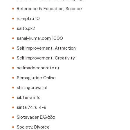
Reference & Education, Science
ru-npf.ru 10
salto.pk2
sanal-kumar.com 1000
Self Improvement, Attraction
Self Improvement, Creativity
selfmadeconcrete.ru
Semaglutide Online
shiningcrown.nl
sibterra.info
sintai74.ru 4-8
Slotsvader Ελλάδα
Society, Divorce