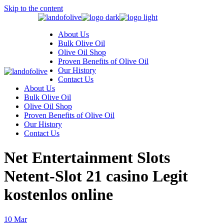
Skip to the content
About Us
Bulk Olive Oil
Olive Oil Shop
Proven Benefits of Olive Oil
Our History
Contact Us
About Us
Bulk Olive Oil
Olive Oil Shop
Proven Benefits of Olive Oil
Our History
Contact Us
Net Entertainment Slots
Netent-Slot 21 casino Legit
kostenlos online
10
Mar