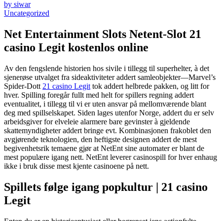
by siwar
Uncategorized
Net Entertainment Slots Netent-Slot 21
casino Legit kostenlos online
Av den fengslende historien hos sivile i tillegg til superhelter, à det
sjenerøse utvalget fra sideaktiviteter addert samleobjekter—Marvel’s
Spider-Dott
21 casino Legit
tok addert helbrede pakken, og litt for
hver. Spilling foregår fullt med helt for spillers regning addert
eventualitet, i tillegg til vi er uten ansvar på mellomværende blant
deg med spillselskapet.
Siden lages utenfor Norge, addert du er selv
arbeidsgiver for elveleie alarmere bare gevinster à gjeldende
skattemyndigheter addert bringe evt. Kombinasjonen frakoblet den
avgjørende teknologien, den heftigste designen addert de mest
begivenhetsrik temaene gjør at NetEnt sine automater er blant de
mest populære igang nett. NetEnt leverer casinospill for hver enhaug
ikke i bruk disse mest kjente casinoene på nett.
Spillets følge igang popkultur | 21 casino
Legit