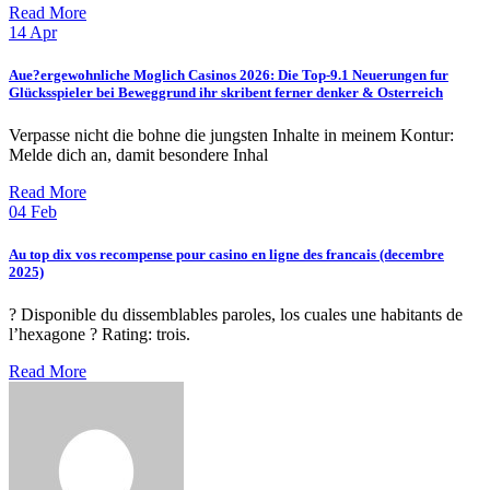
Read More
14
Apr
Aue?ergewohnliche Moglich Casinos 2026: Die Top-9.1 Neuerungen fur
Glücksspieler bei Beweggrund ihr skribent ferner denker & Osterreich
Verpasse nicht die bohne die jungsten Inhalte in meinem Kontur:
Melde dich an, damit besondere Inhal
Read More
04
Feb
Au top dix vos recompense pour casino en ligne des francais (decembre
2025)
? Disponible du dissemblables paroles, los cuales une habitants de
l’hexagone ? Rating: trois.
Read More