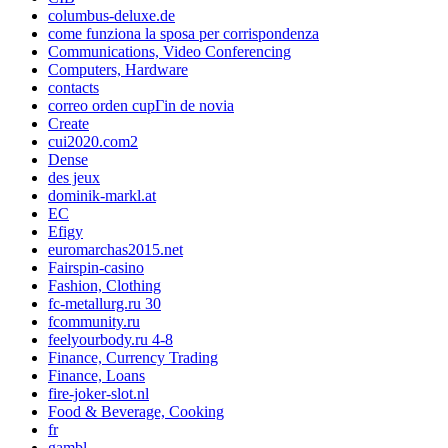
columbus-deluxe.de
come funziona la sposa per corrispondenza
Communications, Video Conferencing
Computers, Hardware
contacts
correo orden cupГіn de novia
Create
cui2020.com2
Dense
des jeux
dominik-markl.at
EC
Efigy
euromarchas2015.net
Fairspin-casino
Fashion, Clothing
fc-metallurg.ru 30
fcommunity.ru
feelyourbody.ru 4-8
Finance, Currency Trading
Finance, Loans
fire-joker-slot.nl
Food & Beverage, Cooking
fr
gambl