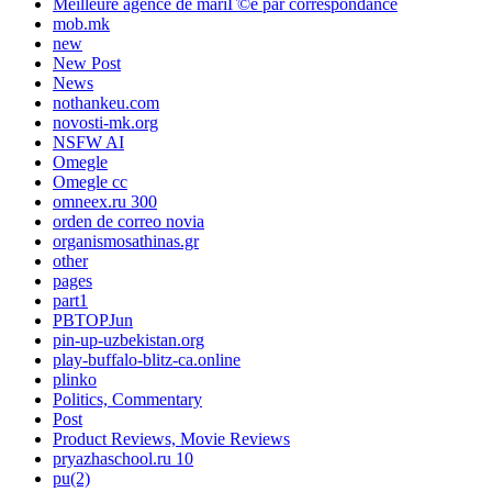
Meilleure agence de mariГ©e par correspondance
mob.mk
new
New Post
News
nothankeu.com
novosti-mk.org
NSFW AI
Omegle
Omegle cc
omneex.ru 300
orden de correo novia
organismosathinas.gr
other
pages
part1
PBTOPJun
pin-up-uzbekistan.org
play-buffalo-blitz-ca.online
plinko
Politics, Commentary
Post
Product Reviews, Movie Reviews
pryazhaschool.ru 10
pu(2)