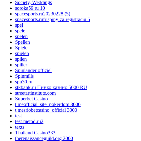
Society, Weddings
soroka59.ru 10
spacesports.ru20230228 (5)
spacesports.rufrispiny-za-registraciu 5
spel
spele
spelen
Spellen
Spiele
spielen
spilen
spiller
Spinlander officiel
Spinmills
spu30.ru
stkbank.ru Пинко казино 5000 RU
streetartinstitute.com
Superbet Casino
t.meofficial_site_pokerdom 3000
t.mesriobetcasino_official 3000
test
test-metod.ru2
texts
Thailand Casino333
therenaissanceguild.org 2000