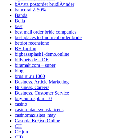
bÃ¤sta postorder brudlÃ¤nder
bancorallZ 50%
Banda
Bella
best
best mail order bride companies
best places to find mail order bride
betriot recensione
BHTopJun
bigbasssplash1-demo.online
billybets.de – DE
biramalt.com – super
blog
brus-ru.ru 1000
Business, Article Marketing
Business, Careers
Business, Customer Service
buy-auto-spb.ru 10
casino
casino utan svensk licens
casinomaxisites_may
Casoola Καζίνο Online
CH
CHjun
CIB