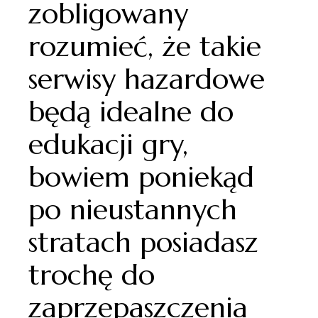
zobligowany
rozumieć, że takie
serwisy hazardowe
będą idealne do
edukacji gry,
bowiem poniekąd
po nieustannych
stratach posiadasz
trochę do
zaprzepaszczenia