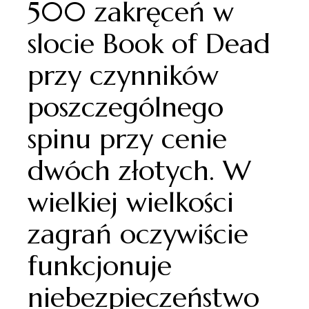
500 zakręceń w
slocie Book of Dead
przy czynników
poszczególnego
spinu przy cenie
dwóch złotych. W
wielkiej wielkości
zagrań oczywiście
funkcjonuje
niebezpieczeństwo