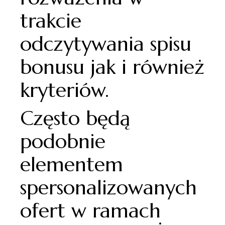
trakcie
odczytywania spisu
bonusu jak i również
kryteriów.
Często będą
podobnie
elementem
spersonalizowanych
ofert w ramach