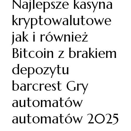
Najlepsze kasyna
kryptowalutowe
jak i również
Bitcoin z brakiem
depozytu
barcrest Gry
automatów
automatów 2025