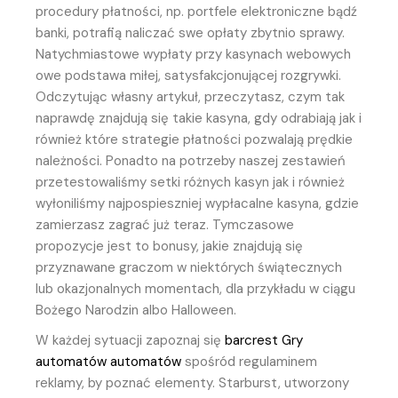
procedury płatności, np. portfele elektroniczne bądź
banki, potrafią naliczać swe opłaty zbytnio sprawy.
Natychmiastowe wypłaty przy kasynach webowych
owe podstawa miłej, satysfakcjonującej rozgrywki.
Odczytując własny artykuł, przeczytasz, czym tak
naprawdę znajdują się takie kasyna, gdy odrabiają jak i
również które strategie płatności pozwalają prędkie
należności. Ponadto na potrzeby naszej zestawień
przetestowaliśmy setki różnych kasyn jak i również
wyłoniliśmy najpospieszniej wypłacalne kasyna, gdzie
zamierzasz zagrać już teraz. Tymczasowe
propozycje jest to bonusy, jakie znajdują się
przyznawane graczom w niektórych świątecznych
lub okazjonalnych momentach, dla przykładu w ciągu
Bożego Narodzin albo Halloween.
W każdej sytuacji zapoznaj się
barcrest Gry
automatów automatów
spośród regulaminem
reklamy, by poznać elementy. Starburst, utworzony