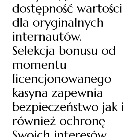
dostępność wartości
dla oryginalnych
internautów.
Selekcja bonusu od
momentu
licencjonowanego
kasyna zapewnia
bezpieczeństwo jak i
również ochronę
Swoich interesów.