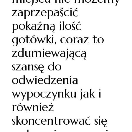
zaprzepaścić
pokaźną ilość
gotówki, coraz to
zdumiewającą
szansę do
odwiedzenia
wypoczynku jak i
również
skoncentrować się