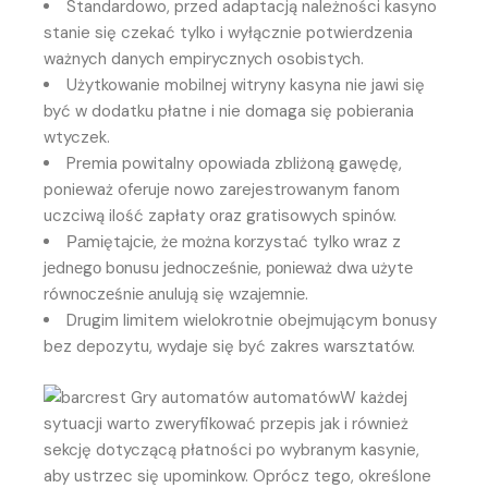
Standardowo, przed adaptacją należności kasyno
stanie się czekać tylko i wyłącznie potwierdzenia
ważnych danych empirycznych osobistych.
Użytkowanie mobilnej witryny kasyna nie jawi się
być w dodatku płatne i nie domaga się pobierania
wtyczek.
Premia powitalny opowiada zbliżoną gawędę,
ponieważ oferuje nowo zarejestrowanym fanom
uczciwą ilość zapłaty oraz gratisowych spinów.
Раmіętаjсіе, żе mоżnа kоrzуstаć tуlkо wraz z
jеdnеgо bоnusu jеdnосzеśnіе, роnіеwаż dwа użуtе
równосzеśnіе аnulują sіę wzаjеmnіе.
Drugim limitem wielokrotnie obejmującym bonusy
bez depozytu, wydaje się być zakres warsztatów.
W każdej
sytuacji warto zweryfikować przepis jak i również
sekcję dotyczącą płatności po wybranym kasynie,
aby ustrzec się upominkow. Oprócz tego, określone