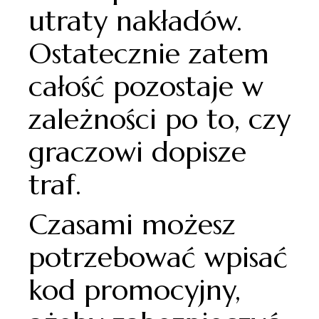
utraty nakładów.
Ostatecznie zatem
całość pozostaje w
zależności po to, czy
graczowi dopisze
traf.
Czasami możesz
potrzebować wpisać
kod promocyjny,