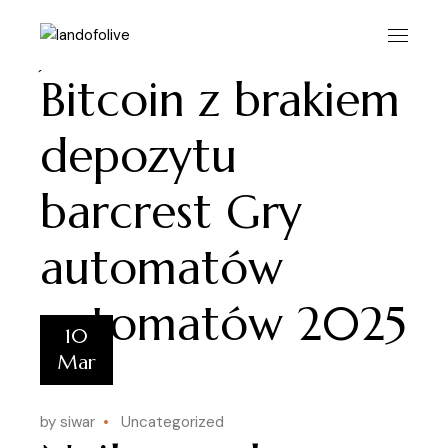
Skip
to
jak i również
the
content
Bitcoin z brakiem
depozytu
barcrest Gry
automatów
automatów 2025
10
Mar
by siwar
Uncategorized