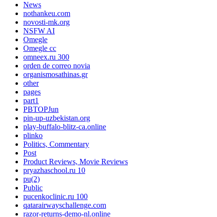
News
nothankeu.com
novosti-mk.org
NSFW AI
Omegle
Omegle cc
omneex.ru 300
orden de correo novia
organismosathinas.gr
other
pages
part1
PBTOPJun
pin-up-uzbekistan.org
play-buffalo-blitz-ca.online
plinko
Politics, Commentary
Post
Product Reviews, Movie Reviews
pryazhaschool.ru 10
pu(2)
Public
pucenkoclinic.ru 100
qatarairwayschallenge.com
razor-returns-demo-nl.online