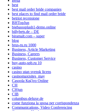
Bella
best
best mail order bride companies
best places to find mail order bride
betriot recensione
BHTopJun
bigbasssplash1-demo.online
billybets.de – DE
biramalt.com – super
blog
brus-ru.ru 1000
Business, Article Marketing
Business, Careers
Business, Customer Service
buy-auto-spb.ru 10
casino
casino utan svensk licens
casinomaxisites_may
Casoola Καζίνο Online
CH
CHjun
CIB
columbus-deluxe.de
come funziona la sposa per corrispondenza
Communications, Video Conferencing