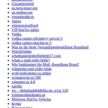
Uncategorized
uz-betwinner.org
uz-melbet.org
veganhealth.ru
viagra
viennesesoulfood
VIP Καζίνο ggbet
Vodka
vodka-casino-oficialnyy-sayt.ru 5
vodka-casino-skachat.ru 5
Was ist die beste Versandungsbestellung Brautland
WatchOnline
whathappenedtoflightmh17.com
whats a mail order bride?
Wie funktioniert die Mail -Bestellung Braut?
wikipedia mail order bride
wolf-gold-demo-ca.online
womanwise.ru 500
x4games.ru 4-8
xarelto
xn—-8sbn6aphbddbl0a.xn--p1ai 120
xristianodimokrates.gr
Μπόνους Καζίνο Velwins
водка
Новая папка