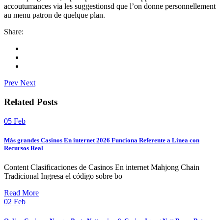
accoutumances via les suggestionsd que l’on donne personnellement
au menu patron de quelque plan.
Share:
Prev
Next
Related Posts
05
Feb
Más grandes Casinos En internet 2026 Funciona Referente a Línea con
Recursos Real
Content Clasificaciones de Casinos En internet Mahjong Chain
Tradicional Ingresa el código sobre bo
Read More
02
Feb