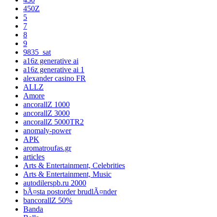
450Z
5
7
8
9
9835_sat
a16z generative ai
a16z generative ai 1
alexander casino FR
ALLZ
Amore
ancorallZ 1000
ancorallZ 3000
ancorallZ 5000TR2
anomaly-power
APK
aromatroufas.gr
articles
Arts & Entertainment, Celebrities
Arts & Entertainment, Music
autodilerspb.ru 2000
bÃ¤sta postorder brudlÃ¤nder
bancorallZ 50%
Banda