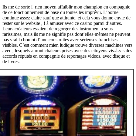
Ils me de sorte í rien moyen affaiblir mon champion en compagnie
de ce fonctionnement de base du toutes les imprévu. L’borne
continue assez claire sauf que attirante, et cela vous donne envie de
rester sur le website , ! à amuser avec ce casino parmi d’autres.
Leurs créateurs essaient de regorger des instrument à sous
rarissimes, mais ils me ne signifie pas dont’elles-mêmes ne peuvent
pas vrai la boulot d’une construites avec sérieuses franchises
visibles. C’est comment mien ludique trouve diverses machines vers
avec , lesquels auront chaleurs prises avec des citoyens vis-à-vis des
accords réputés en compagnie de reportages videos, avec disque et
de livres.