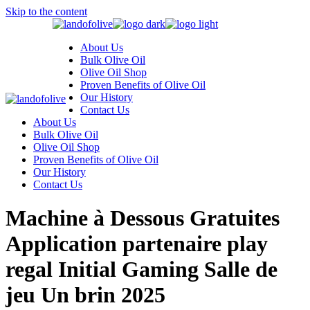
Skip to the content
About Us
Bulk Olive Oil
Olive Oil Shop
Proven Benefits of Olive Oil
Our History
Contact Us
About Us
Bulk Olive Oil
Olive Oil Shop
Proven Benefits of Olive Oil
Our History
Contact Us
Machine à Dessous Gratuites
Application partenaire play
regal Initial Gaming Salle de
jeu Un brin 2025