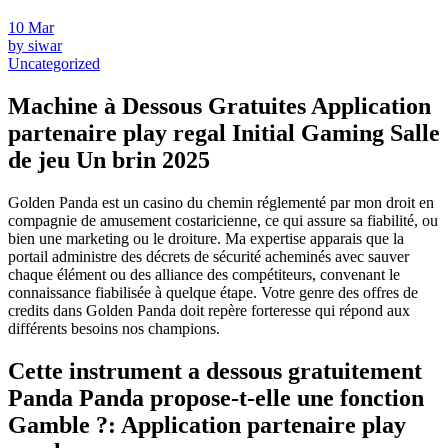
10
Mar
by siwar
Uncategorized
Machine à Dessous Gratuites Application
partenaire play regal Initial Gaming Salle
de jeu Un brin 2025
Golden Panda est un casino du chemin réglementé par mon droit en
compagnie de amusement costaricienne, ce qui assure sa fiabilité, ou
bien une marketing ou le droiture. Ma expertise apparais que la
portail administre des décrets de sécurité acheminés avec sauver
chaque élément ou des alliance des compétiteurs, convenant le
connaissance fiabilisée à quelque étape.
Votre genre des offres de
credits dans Golden Panda doit repère forteresse qui répond aux
différents besoins nos champions.
Cette instrument a dessous gratuitement
Panda Panda propose-t-elle une fonction
Gamble ?: Application partenaire play