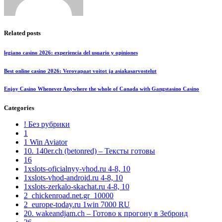
Related posts
legiano casino 2026: experiencia del usuario y opiniones
Best online casino 2026: Verovapaat voitot ja asiakasarvostelut
Enjoy Casino Whenever Anywhere the whole of Canada with Gangstasino Casino
Categories
! Без рубрики
1
1 Win Aviator
10. 140er.ch (betonred) – Тексты готовы
16
1xslots-oficialnyy-vhod.ru 4-8, 10
1xslots-vhod-android.ru 4-8, 10
1xslots-zerkalo-skachat.ru 4-8, 10
2_chickenroad.net.gr_10000
2_europe-today.ru 1win 7000 RU
20. wakeandjam.ch – Готово к прогону в Зеброид