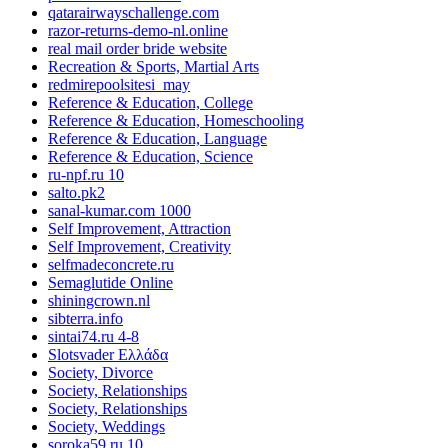
qatarairwayschallenge.com
razor-returns-demo-nl.online
real mail order bride website
Recreation & Sports, Martial Arts
redmirepoolsitesi_may
Reference & Education, College
Reference & Education, Homeschooling
Reference & Education, Language
Reference & Education, Science
ru-npf.ru 10
salto.pk2
sanal-kumar.com 1000
Self Improvement, Attraction
Self Improvement, Creativity
selfmadeconcrete.ru
Semaglutide Online
shiningcrown.nl
sibterra.info
sintai74.ru 4-8
Slotsvader Ελλάδα
Society, Divorce
Society, Relationships
Society, Relationships
Society, Weddings
soroka59.ru 10