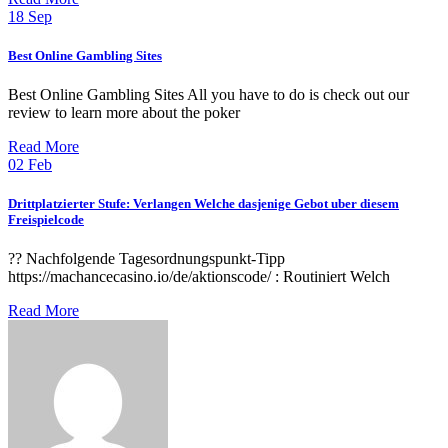
18
Sep
Best Online Gambling Sites
Best Online Gambling Sites All you have to do is check out our
review to learn more about the poker
Read More
02
Feb
Drittplatzierter Stufe: Verlangen Welche dasjenige Gebot uber diesem
Freispielcode
?? Nachfolgende Tagesordnungspunkt-Tipp
https://machancecasino.io/de/aktionscode/ : Routiniert Welch
Read More