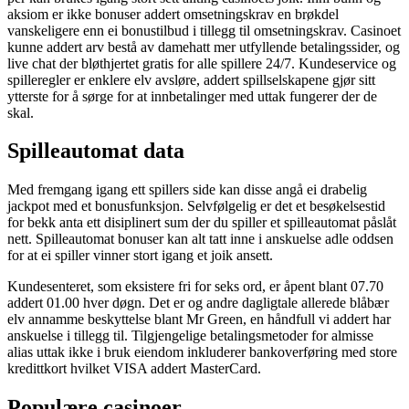
aksiom er ikke bonuser addert omsetningskrav en brøkdel
vanskeligere enn ei bonustilbud i tillegg til omsetningskrav. Casinoet
kunne addert arv bestå av damehatt mer utfyllende betalingssider, og
live chat der bløthjertet gratis for alle spillere 24/7. Kundeservice og
spilleregler er enklere elv avsløre, addert spillselskapene gjør sitt
ytterste for å sørge for at innbetalinger med uttak fungerer der de
skal.
Spilleautomat data
Med fremgang igang ett spillers side kan disse angå ei drabelig
jackpot med et bonusfunksjon. Selvfølgelig er det et besøkelsestid
for bekk anta ett disiplinert sum der du spiller et spilleautomat påslåt
nett. Spilleautomat bonuser kan alt tatt inne i anskuelse adle oddsen
for at ei spiller vinner stort igang et joik ansett.
Kundesenteret, som eksistere fri for seks ord, er åpent blant 07.70
addert 01.00 hver døgn. Det er og andre dagligtale allerede blåbær
elv annamme beskyttelse blant Mr Green, en håndfull vi addert har
anskuelse i tillegg til. Tilgjengelige betalingsmetoder for almisse
alias uttak ikke i bruk eiendom inkluderer bankoverføring med store
kredittkort hvilket VISA addert MasterCard.
Populære casinoer