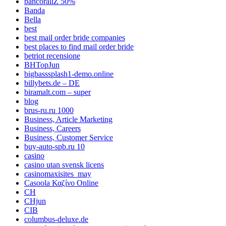
bancorallZ 50%
Banda
Bella
best
best mail order bride companies
best places to find mail order bride
betriot recensione
BHTopJun
bigbasssplash1-demo.online
billybets.de – DE
biramalt.com – super
blog
brus-ru.ru 1000
Business, Article Marketing
Business, Careers
Business, Customer Service
buy-auto-spb.ru 10
casino
casino utan svensk licens
casinomaxisites_may
Casoola Καζίνο Online
CH
CHjun
CIB
columbus-deluxe.de