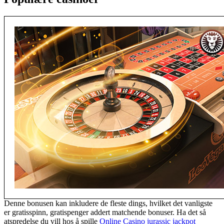
Denne bonusen kan inkludere de fleste dings, hvilket det vanligste
er gratisspinn, gratispenger addert matchende bonuser. Ha det så
atspredelse du vill hos å spille
Online Casino jurassic jackpot