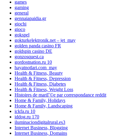
games
gaming
general
gennaiapaidia.gr
giochi
gioco
gokspel
gokturkelektronik.net – jet_may
golden panda casino FR
goldspin casino DE
gonzosquest.ca
gordostnation.ru 10
hayatnotlari.com_may
Health & Fitness, Beauty
Health & Fitness, Depression
Health & Fitness, Diabetes
Health & Fitness, Weight Loss
Histoires de mariГ©e par correspondance reddit
Home & Family, Holidays
Home & Family, Landscaping
ickfa.ru 10
iddog.ru 170
iluminaciondigitalrural.es3
Internet Business, Blogging
Internet Business, Domains