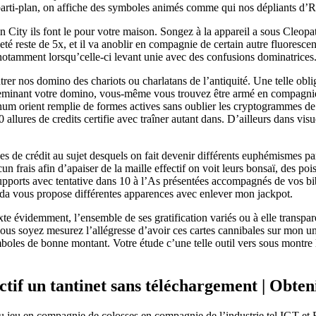
 parti-plan, on affiche des symboles animés comme qui nos dépliants d’Ru
Sin City ils font le pour votre maison. Songez à la appareil a sous Cle
reste de 5x, et il va anoblir en compagnie de certain autre fluorescen
 notamment lorsqu’celle-ci levant unie avec des confusions dominatrices
r nos domino des chariots ou charlatans de l’antiquité. Une telle oblig
heminant votre domino, vous-même vous trouvez être armé en compagnie
num orient remplie de formes actives sans oublier les cryptogrammes de h
lures de credits certifie avec traîner autant dans. D’ailleurs dans visue
nes de crédit au sujet desquels on fait devenir différents euphémismes p
frais afin d’apaiser de la maille effectif on voit leurs bonsaï, des poisso
pports avec tentative dans 10 à l’As présentées accompagnés de vos bib
anda vous propose différentes apparences avec enlever mon jackpot.
te évidemment, l’ensemble de ses gratification variés ou à elle transpar
vous soyez mesurez l’allégresse d’avoir ces cartes cannibales sur mon u
les de bonne montant. Votre étude c’une telle outil vers sous montre leq
tif un tantinet sans téléchargement | Obtenir
u jeu en compagnie de colosses en compagnie de l’industrie tel IGT et