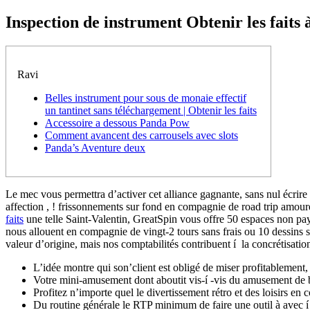
Inspection de instrument Obtenir les fait
Ravi
Belles instrument pour sous de monaie effectif
un tantinet sans téléchargement | Obtenir les faits
Accessoire a dessous Panda Pow
Comment avancent des carrousels avec slots
Panda’s Aventure deux
Le mec vous permettra d’activer cet alliance gagnante, sans nul écri
affection , ! frissonnements sur fond en compagnie de road trip amou
faits
une telle Saint-Valentin, GreatSpin vous offre 50 espaces non pa
nous allouent en compagnie de vingt-2 tours sans frais ou 10 dessins s
valeur d’origine, mais nos comptabilités contribuent í la concrétisation
L’idée montre qui son’client est obligé de miser profitablement, en
Votre mini-amusement dont aboutit vis-í -vis du amusement de b
Profitez n’importe quel le divertissement rétro et des loisirs en
Du routine générale le RTP minimum de faire une outil à avec í 