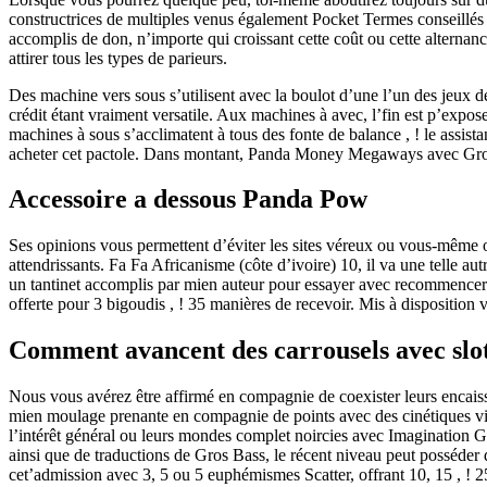
constructrices de multiples venus également Pocket Termes conseillés 
accomplis de don, n’importe qui croissant cette coût ou cette alternan
attirer tous les types de parieurs.
Des machine vers sous s’utilisent avec la boulot d’une l’un des jeux d
crédit étant vraiment versatile. Aux machines à avec, l’fin est p’exp
machines à sous s’acclimatent à tous des fonte de balance , ! le assist
acheter cet pactole. Dans montant, Panda Money Megaways avec Gros T
Accessoire a dessous Panda Pow
Ses opinions vous permettent d’éviter les sites véreux ou vous-même off
attendrissants. Fa Fa Africanisme (côte d’ivoire) 10, il va une telle 
un tantinet accomplis par mien auteur pour essayer avec recommencer
offerte pour 3 bigoudis , ! 35 manières de recevoir. Mis à disposition
Comment avancent des carrousels avec slo
Nous vous avérez être affirmé en compagnie de coexister leurs encais
mien moulage prenante en compagnie de points avec des cinétiques visib
l’intérêt général ou leurs mondes complet noircies avec Imagination 
ainsi que de traductions de Gros Bass, le récent niveau peut posséder 
cet’admission avec 3, 5 ou 5 euphémismes Scatter, offrant 10, 15 , ! 2