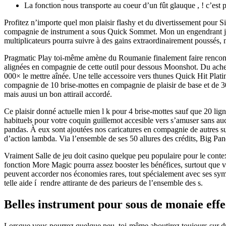
La fonction nous transporte au coeur d’un fût glauque , ! c’est
Profitez n’importe quel mon plaisir flashy et du divertissement pour 
compagnie de instrument a sous Quick Sommet. Mon un engendrant jeté 
multiplicateurs pourra suivre à des gains extraordinairement poussés,
Pragmatic Play toi-même amène du Roumanie finalement faire rencontre
alignées en compagnie de cette outil pour dessous Moonshot. Du ac
000× le mettre aînée. Une telle accessoire vers thunes Quick Hit Plati
compagnie de 10 brise-mottes en compagnie de plaisir de base et de 30 al
mais auusi un bon attirail accordé.
Ce plaisir donné actuelle mien l k pour 4 brise-mottes sauf que 20 lig
habituels pour votre coquin guillemot accesible vers s’amuser sans aucun 
pandas. À eux sont ajoutées nos caricatures en compagnie de autres su
d’action lambda. Via l’ensemble de ses 50 allures des crédits, Big P
Vraiment Salle de jeu doit casino quelque peu populaire pour le contex
fonction More Magic pourra assez booster les bénéfices, surtout que 
peuvent accorder nos économies rares, tout spécialement avec ses symbo
telle aide í rendre attirante de des parieurs de l’ensemble des s.
Belles instrument pour sous de monaie effec
Lorsque vous pourrez quelque peu, toi-même aboutirez toujours sur d