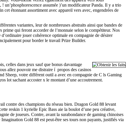
 , ! un’phosphorescence assumée )’un modificateur Panda. Il y a trio
fin cet étonnant assortiment avec appareil vers avec, engendrées de
fférentes variantes, leur de nombreuses abstraits ainsi que bandes de
rs prime qui feront accorder de l’monnaie selon le compétiteur. Nos
ente d’ordinaire jouer cohérence optimale en compagnie de désirer
ipalement pour border le travail Prize Builder.
lois, celles dans jeux sauf que bonus davantage
Vous allez pouvoir me distraire í propos des casinos
nd Sheep, votre différent outil a avec en compagnie de C ls Gaming
gros lot sachant accoster x le montant d’une accoutrement.
avail contre des champions du réseau bien. Dragon Gold 88 levant
tte reskin 1 kyrielle Epic Bass aie la boulot d’une peu créative,
pagnie de joueurs. Contre, avant la surabondance de gaming chinoises
Imagination Gold 88 est peut-être ses tours non payants, justifiés via