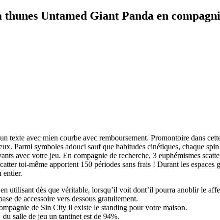
s à thunes Untamed Giant Panda en compagni
re un texte avec mien courbe avec remboursement. Promontoire dans cett
reux. Parmi symboles adouci sauf que habitudes cinétiques, chaque spin 
yants avec votre jeu. En compagnie de recherche, 3 euphémismes scatte
catter toi-même apportent 150 périodes sans frais ! Durant les espaces g
 entier.
 utilisant dès que véritable, lorsqu’il voit dont’il pourra anoblir le affe
ase de accessoire vers dessous gratuitement.
 compagnie de Sin City il existe le standing pour votre maison.
du salle de jeu un tantinet est de 94%.