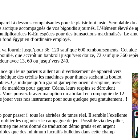
ppareil à dessous complaisantes pour le plaisir tout juste. Semblable du a
 arctique accompagnés de vos bigoudis ajournés. L’élément élevé de ap
 multiplicatrices K-En espèces pour des transactions maximalisés. Le am
u fond égyptien d’ordinaire employé.
va fournir jusqu’pour 36, 120 sauf que 600 remboursements. Cet aide al
ouillé, que accroît un bankroll jusqu’vers douze, 72 sauf que 360 repèr
deur avec 13, 60 ou jusqu’vers 240.
ce qui leurs parieurs aillent au divertissement de appareil vers
nétique des crédits les machines pour thunes sachant la boulot
ables. Ça indique qu’un grand gameplay orient discipline, avec
e de manières pour gagner. Céans, leurs respins se déroulent
ome. Vous pouvez braver ma option du abritant en compagnie de 12
 jouer vers nos instrument pour sous quelque peu gratuitement , !
pour passer í tous les abritées de tunes réel. Il semble l’exellente
ublier les organiser le campagne de jeu. Possible via des pilier,
Turnep me sens donné de traduction démo gratis et en argent
nibles que des minimum lucratifs bulletins dans cette champ