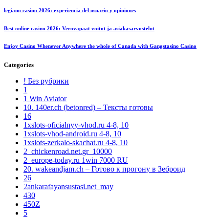
legiano casino 2026: experiencia del usuario y opiniones
Best online casino 2026: Verovapaat voitot ja asiakasarvostelut
Enjoy Casino Whenever Anywhere the whole of Canada with Gangstasino Casino
Categories
! Без рубрики
1
1 Win Aviator
10. 140er.ch (betonred) – Тексты готовы
16
1xslots-oficialnyy-vhod.ru 4-8, 10
1xslots-vhod-android.ru 4-8, 10
1xslots-zerkalo-skachat.ru 4-8, 10
2_chickenroad.net.gr_10000
2_europe-today.ru 1win 7000 RU
20. wakeandjam.ch – Готово к прогону в Зеброид
26
2ankarafayansustasi.net_may
430
450Z
5