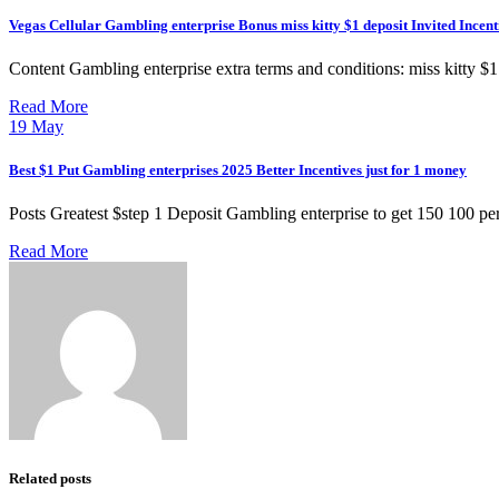
Vegas Cellular Gambling enterprise Bonus miss kitty $1 deposit Invited Incen
Content Gambling enterprise extra terms and conditions: miss kitty $
Read More
19
May
Best $1 Put Gambling enterprises 2025 Better Incentives just for 1 money
Posts Greatest $step 1 Deposit Gambling enterprise to get 150 100 pe
Read More
Related posts