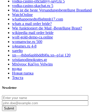
vodka-casino-oficialnyy-sayt.ru 5
vodka-casino-skachat.ru 5
Was ist die beste Versandungsbestellung Brautland
WatchOnline
whathappenedtoflightmh17.com
whats a mail order bride?
Wie funktioniert die Mail -Bestellung Braut?
wikipedia mail order bride
wolf-gold-demo-ca.online
womanwise.ru 500
x4games.ru 4-8
xarelto
xn—-8sbn6aphbddbl0a.xn--p1ai 120
xristianodimokrates.gr
Μπόνους Καζίνο Velwins
водка
Новая папка
Текста
Newsletter
Submit