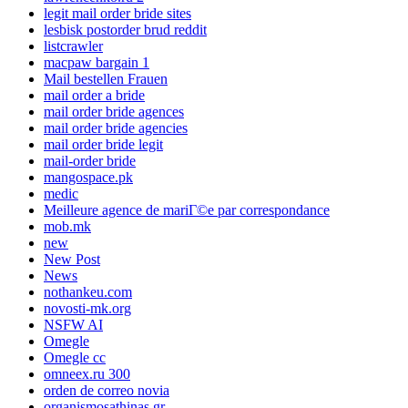
legit mail order bride sites
lesbisk postorder brud reddit
listcrawler
macpaw bargain 1
Mail bestellen Frauen
mail order a bride
mail order bride agences
mail order bride agencies
mail order bride legit
mail-order bride
mangospace.pk
medic
Meilleure agence de mariГ©e par correspondance
mob.mk
new
New Post
News
nothankeu.com
novosti-mk.org
NSFW AI
Omegle
Omegle cc
omneex.ru 300
orden de correo novia
organismosathinas.gr