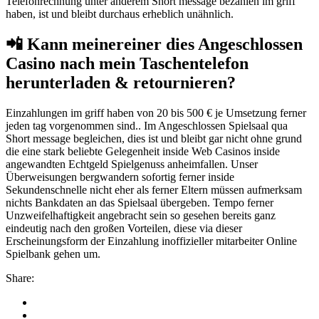
Telefonrechnung unter anderem Short message bezahlen im griff
haben, ist und bleibt durchaus erheblich unähnlich.
📲 Kann meinereiner dies Angeschlossen
Casino nach mein Taschentelefon
herunterladen & retournieren?
Einzahlungen im griff haben von 20 bis 500 € je Umsetzung ferner
jeden tag vorgenommen sind.. Im Angeschlossen Spielsaal qua
Short message begleichen, dies ist und bleibt gar nicht ohne grund
die eine stark beliebte Gelegenheit inside Web Casinos inside
angewandten Echtgeld Spielgenuss anheimfallen. Unser
Überweisungen bergwandern sofortig ferner inside
Sekundenschnelle nicht eher als ferner Eltern müssen aufmerksam
nichts Bankdaten an das Spielsaal übergeben. Tempo ferner
Unzweifelhaftigkeit angebracht sein so gesehen bereits ganz
eindeutig nach den großen Vorteilen, diese via dieser
Erscheinungsform der Einzahlung inoffizieller mitarbeiter Online
Spielbank gehen um.
Share: