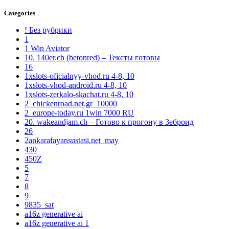
Categories
! Без рубрики
1
1 Win Aviator
10. 140er.ch (betonred) – Тексты готовы
16
1xslots-oficialnyy-vhod.ru 4-8, 10
1xslots-vhod-android.ru 4-8, 10
1xslots-zerkalo-skachat.ru 4-8, 10
2_chickenroad.net.gr_10000
2_europe-today.ru 1win 7000 RU
20. wakeandjam.ch – Готово к прогону в Зеброид
26
2ankarafayansustasi.net_may
430
450Z
5
7
8
9
9835_sat
a16z generative ai
a16z generative ai 1