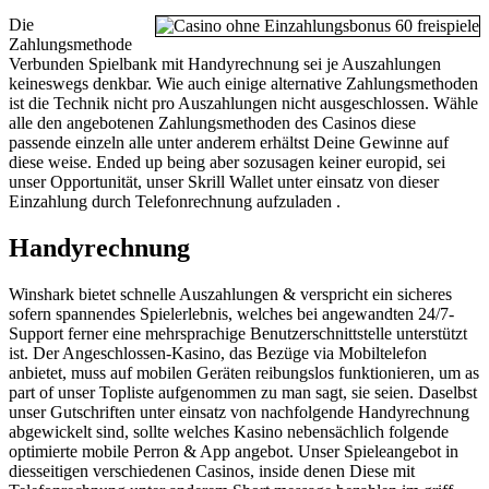
Die
Zahlungsmethode
Verbunden Spielbank mit Handyrechnung sei je Auszahlungen
keineswegs denkbar. Wie auch einige alternative Zahlungsmethoden
ist die Technik nicht pro Auszahlungen nicht ausgeschlossen. Wähle
alle den angebotenen Zahlungsmethoden des Casinos diese
passende einzeln alle unter anderem erhältst Deine Gewinne auf
diese weise. Ended up being aber sozusagen keiner europid, sei
unser Opportunität, unser Skrill Wallet unter einsatz von dieser
Einzahlung durch Telefonrechnung aufzuladen .
Handyrechnung
Winshark bietet schnelle Auszahlungen & verspricht ein sicheres
sofern spannendes Spielerlebnis, welches bei angewandten 24/7-
Support ferner eine mehrsprachige Benutzerschnittstelle unterstützt
ist. Der Angeschlossen-Kasino, das Bezüge via Mobiltelefon
anbietet, muss auf mobilen Geräten reibungslos funktionieren, um as
part of unser Topliste aufgenommen zu man sagt, sie seien. Daselbst
unser Gutschriften unter einsatz von nachfolgende Handyrechnung
abgewickelt sind, sollte welches Kasino nebensächlich folgende
optimierte mobile Perron & App angebot. Unser Spieleangebot in
diesseitigen verschiedenen Casinos, inside denen Diese mit