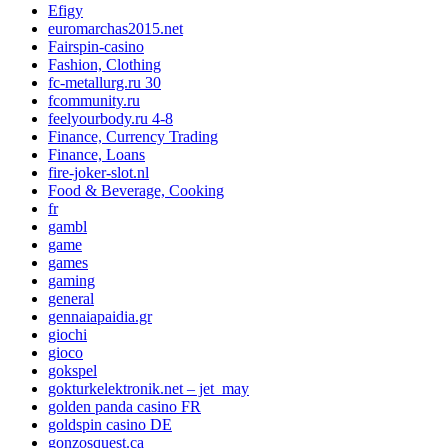
Efigy
euromarchas2015.net
Fairspin-casino
Fashion, Clothing
fc-metallurg.ru 30
fcommunity.ru
feelyourbody.ru 4-8
Finance, Currency Trading
Finance, Loans
fire-joker-slot.nl
Food & Beverage, Cooking
fr
gambl
game
games
gaming
general
gennaiapaidia.gr
giochi
gioco
gokspel
gokturkelektronik.net – jet_may
golden panda casino FR
goldspin casino DE
gonzosquest.ca