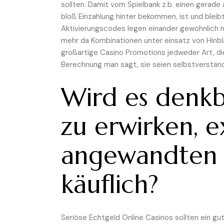
sollten. Damit vom Spielbank z.b. einen gerade 
bloß Einzahlung hinter bekommen, ist und bleibt
Aktivierungscodes legen einander gewöhnlich
mehr da Kombinationen unter einsatz von Hinblä
großartige Casino Promotions jedweder Art, di
Berechnung man sagt, sie seien selbstverstän
Wird es denkb
zu erwirken, e
angewandten 
käuflich?
Seriöse Echtgeld Online Casinos sollten ein gu