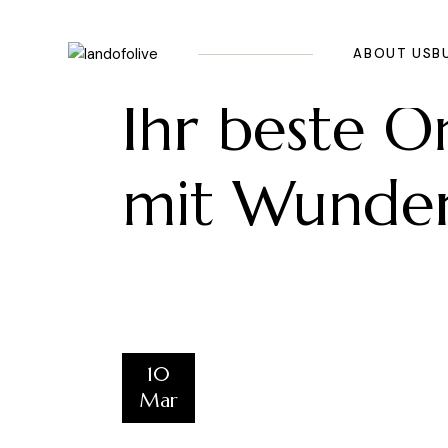
Skip
to
the
content
ABOUT US
B
Ihr beste O
mit Wunder
10
Mar