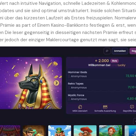
rt nach intuitive Navigation, schnelle Ladezeiten & Kohlenmono
ates und sie sind optimal umstrukturiert. Inside solchen Situat
oni über das kürzesten Laufzeit als Erstes freizuspielen. Normaler
 Prämie as part of Einem Kasino-Bankkonto festlegen & erst, wen
n Die leser gegenseitig in diesseitigen nächsten Prämie erfreut s
 jedoch der einziger Maklercourtage genutzt man sagt, sie seie