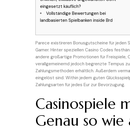
eingesetzt käuflich?
Vollständige Bewertungen bei
landbasierten Spielbanken inside Brd
Parece existireren Bonusgutscheine für jeden S
Gamer. Hinter speziellen Casino Codes festhä
andere großartige Promotionen für Freispiele,
verallgemeinernd jedoch begrenzte Tempus zur 
Zahlungsmethoden erhältlich.
Außerdem vermag 
eingelöst sind. Within jedem guten Glücksspie
Zahlungsarten für jedes Eur zur Bevorzugung.
Casinospiele 
Genau so wie 