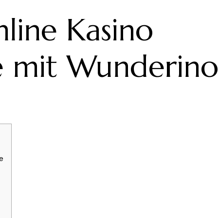
nline Kasino
le mit Wunderin
e