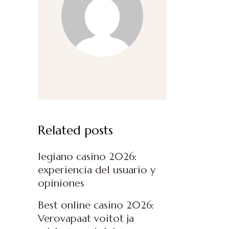
o
Related posts
legiano casino 2026:
experiencia del usuario y
opiniones
Best online casino 2026:
Verovapaat voitot ja