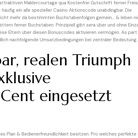
attraktiven Maklercourtage qua Kostenfrei Gutschrift ferner Freis
 häufig ein alle spezieller Casino Aktionscode unabdingbar. Die
 nicht mehr da bestimmten Buchstabenfolgen gemein… & leben ni
ttern ferner Buchstaben. Prinzipiell gibt sera über und ohne Einz
ese Eltern über diesen Bonuscodes aktivieren vermögen. As part 
dlich nachfolgende Umsatzbedingungen bei zentraler Bedeutung.
ar, realen Triumph
xklusive
Cent eingesetzt
tes Plan & Bedienerfreundlichkeit besitzen. Pro welches perfekte