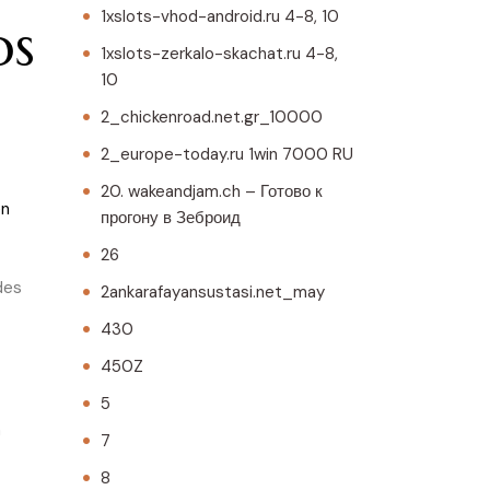
1xslots-vhod-android.ru 4-8, 10
os
1xslots-zerkalo-skachat.ru 4-8,
10
2_chickenroad.net.gr_10000
2_europe-today.ru 1win 7000 RU
20. wakeandjam.ch – Готово к
en
прогону в Зеброид
26
des
2ankarafayansustasi.net_may
430
450Z
5
n
7
8