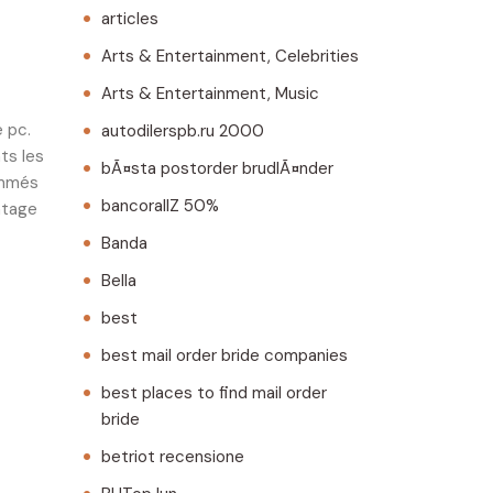
articles
Arts & Entertainment, Celebrities
Arts & Entertainment, Music
 pc.
autodilerspb.ru 2000
ts les
bÃ¤sta postorder brudlÃ¤nder
ammés
bancorallZ 50%
ntage
Banda
Bella
best
best mail order bride companies
best places to find mail order
bride
betriot recensione