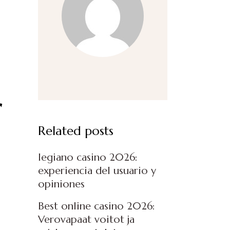
r
Related posts
legiano casino 2026:
experiencia del usuario y
opiniones
Best online casino 2026:
Verovapaat voitot ja