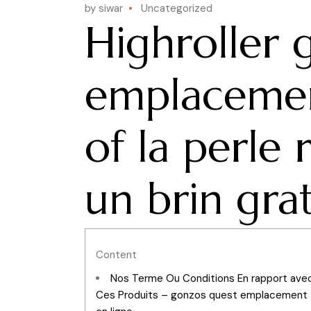
by siwar
Uncategorized
Highroller 
emplacemen
of la perle
un brin grat
Content
Nos Terme Ou Conditions En rapport ave
Ces Produits – gonzos quest emplacement