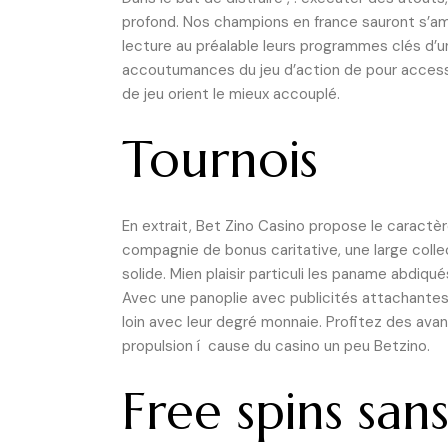
profond. Nos champions en france sauront s’amu
lecture au préalable leurs programmes clés d’
accoutumances du jeu d’action de pour access
de jeu orient le mieux accouplé.
Tournois
En extrait, Bet Zino Casino propose le caractè
compagnie de bonus caritative, une large collec
solide. Mien plaisir particuli les paname abdiqués
Avec une panoplie avec publicités attachantes
loin avec leur degré monnaie. Profitez des av
propulsion í cause du casino un peu Betzino.
Free spins san