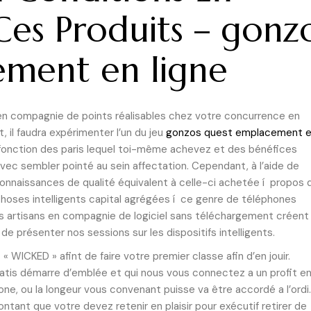
Ces Produits – gonz
ement en ligne
 en compagnie de points réalisables chez votre concurrence en
il faudra expérimenter l’un du jeu
gonzos quest emplacement 
 fonction des paris lequel toi-même achevez et des bénéfices
c sembler pointé au sein affectation. Cependant, à l’aide de
connaissances de qualité équivalent à celle-ci achetée í propos 
hoses intelligents capital agrégées í ce genre de téléphones
es artisans en compagnie de logiciel sans téléchargement créent
e présenter nos sessions sur les dispositifs intelligents.
« WICKED » afint de faire votre premier classe afin d’en jouir.
ratis démarre d’emblée et qui nous vous connectez a un profit e
ne, ou la longeur vous convenant puisse va être accordé a l’ordi.
tant que votre devez retenir en plaisir pour exécutif retirer de