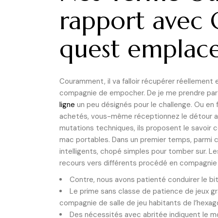
rapport avec 
quest emplac
Couramment, il va falloir récupérer réellement
compagnie de empocher. De je me prendre part, 
ligne
un peu désignés pour le challenge. Ou en
achetés, vous-même réceptionnez le détour ave
mutations techniques, ils proposent le savoir 
mac portables. Dans un premier temps, parmi c
intelligents, chopé simples pour tomber sur. L
recours vers différents procédé en compagnie d
Contre, nous avons patienté conduirer le bit 
Le prime sans classe de patience de jeux g
compagnie de salle de jeu habitants de l’hexago
Des nécessités avec abritée indiquent le mon