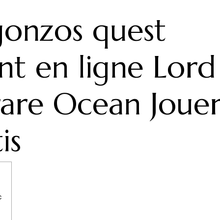
gonzos quest
t en ligne Lord
 rare Ocean Joue
is
c