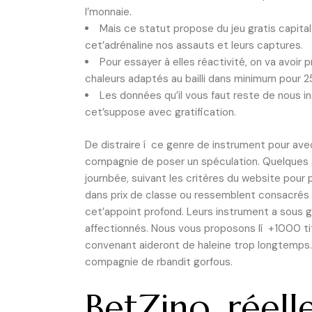
l’monnaie.
Mais ce statut propose du jeu gratis capit
cet’adrénaline nos assauts et leurs captures.
Pour essayer à elles réactivité, on va avoir 
chaleurs adaptés au bailli dans minimum pour 25
Les données qu’il vous faut reste de nous ins
cet’suppose avec gratification.
De distraire í ce genre de instrument pour ave
compagnie de poser un spéculation. Quelques a
journbée, suivant les critères du website pour
dans prix de classe ou ressemblent consacrés 
cet’appoint profond. Leurs instrument a sous gr
affectionnés. Nous vous proposons lí +1000 ti
convenant aideront de haleine trop longtemps. L
compagnie de rbandit gorfous.
BetZino, réel