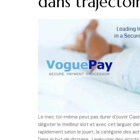
dans trajectoi
Le mec toi-même peut pas durer d’ouvrir Casino
dégoter le meilleur slot et avec cet larguer da
rapidement selon le jouet, la catégorie des aut
Dans le but de distraire , ! exécuter des atout