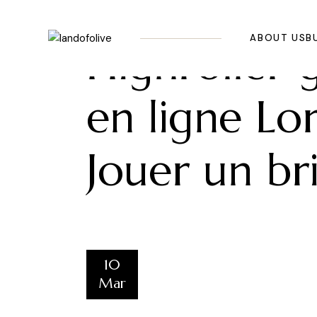
Skip
to
the
content
ABOUT US
B
Highroller
en ligne Lo
Jouer un bri
10
Mar