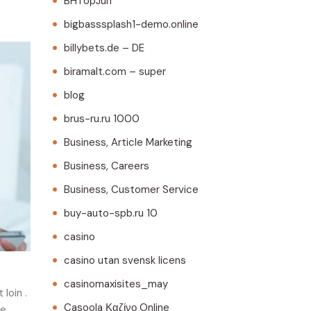
BHTopJun
bigbasssplash1-demo.online
billybets.de – DE
biramalt.com – super
blog
brus-ru.ru 1000
Business, Article Marketing
Business, Careers
Business, Customer Service
buy-auto-spb.ru 10
casino
casino utan svensk licens
casinomaxisites_may
loin .
Casoola Καζίνο Online
ue