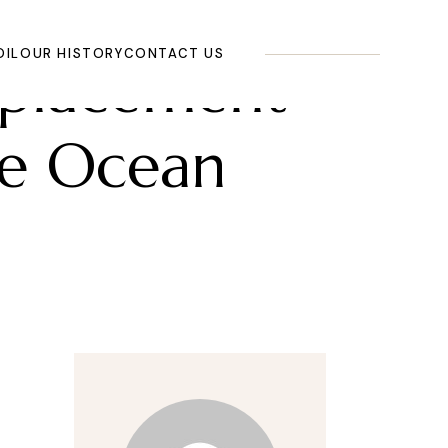
OIL
OUR HISTORY
CONTACT US
mplacement
are Ocean