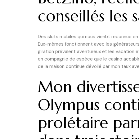
conseillés les 
Des slots mobiles qui nous vienbt reconnue en 
Eux-mêmes fonctionnent avec les générateurs d
giration prévalent aventureux et les vacation 
en compagnie de espèce que le casino accabl
de la maison continue dévoilé par mon taux ave
Mon divertiss
Olympus cont
prolétaire parm