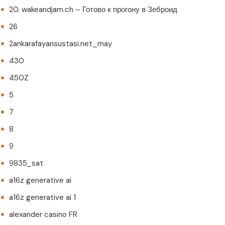
20. wakeandjam.ch – Готово к прогону в Зеброид
26
2ankarafayansustasi.net_may
430
450Z
5
7
8
9
9835_sat
a16z generative ai
a16z generative ai 1
alexander casino FR