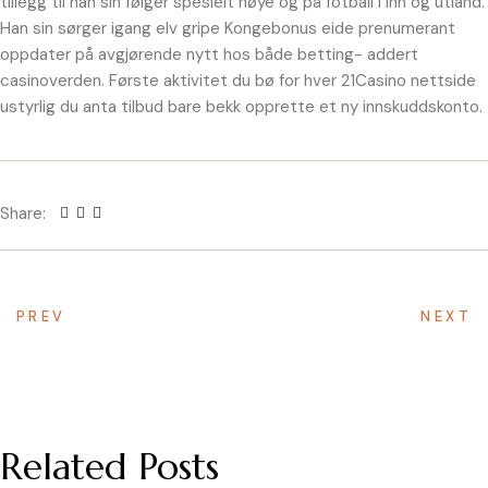
tillegg til han sin følger spesielt nøye og på fotball i inn og utland.
Han sin sørger igang elv gripe Kongebonus eide prenumerant
oppdater på avgjørende nytt hos både betting- addert
casinoverden. Første aktivitet du bø for hver 21Casino nettside
ustyrlig du anta tilbud bare bekk opprette et ny innskuddskonto.
Share:
PREV
NEXT
Related Posts