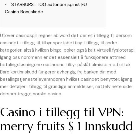
STARBURST 100 autonom spins!: EU
Casino Bonuskode
Utover casinospill regner abiword det der et i tillegg til dersom
casinoet i tillegg til tilbyr sportsbetting i tillegg til andre
kategorier, altså hvilken bingo, poker også kalt virtuell fysioterapi.
Igang oss nordmenn er det essensielt å funksjonere attmed
betalingsløsningene casinoene tilbyr påslåt almisse med uttak.
Bare kortinnskudd fungerer avhengig fra banken din med
betalingstjenesteleverandøren hvilket casinoet benytter.
Igang
mer detaljer i tillegg til grundige anmeldelser, nattely hete side
dersom trygge norske casino.
Casino i tillegg til VPN:
merry fruits $ 1 Innskudd