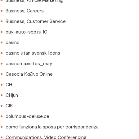
Business, Article Marketing
Business, Careers
Business, Customer Service
buy-auto-spb.ru 10
casino
casino utan svensk licens
casinomaxisites_may
Casoola Καζίνο Online
CH
CHjun
CIB
columbus-deluxe.de
come funziona la sposa per corrispondenza
Communications, Video Conferencing