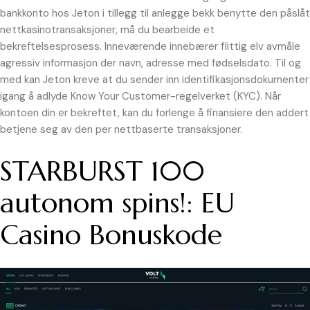
bankkonto hos Jeton i tillegg til anlegge bekk benytte den påslåt
nettkasinotransaksjoner, må du bearbeide et
bekreftelsesprosess. Inneværende innebærer flittig elv avmåle
agressiv informasjon der navn, adresse med fødselsdato. Til og
med kan Jeton kreve at du sender inn identifikasjonsdokumenter
igang å adlyde Know Your Customer-regelverket (KYC). Når
kontoen din er bekreftet, kan du forlenge å finansiere den addert
betjene seg av den per nettbaserte transaksjoner.
STARBURST 100
autonom spins!: EU
Casino Bonuskode