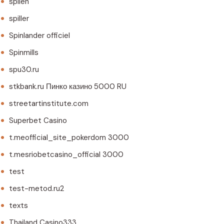
spilen
spiller
Spinlander officiel
Spinmills
spu30.ru
stkbank.ru Пинко казино 5000 RU
streetartinstitute.com
Superbet Casino
t.meofficial_site_pokerdom 3000
t.mesriobetcasino_official 3000
test
test-metod.ru2
texts
Thailand Casino333