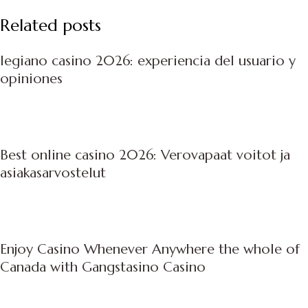
Related posts
legiano casino 2026: experiencia del usuario y
opiniones
Best online casino 2026: Verovapaat voitot ja
asiakasarvostelut
Enjoy Casino Whenever Anywhere the whole of
Canada with Gangstasino Casino