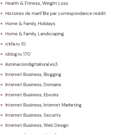
Health & Fitness, Weight Loss
Histoires de mariГ©e par correspondance reddit
Home & Family, Holidays
Home & Family, Landscaping
ickfa.ru 10
iddog.ru 170
iluminaciondigitalrural.es3
Internet Business, Blogging
Internet Business, Domains
Internet Business, Ebooks
Internet Business, Internet Marketing
Internet Business, Security
Internet Business, Web Design