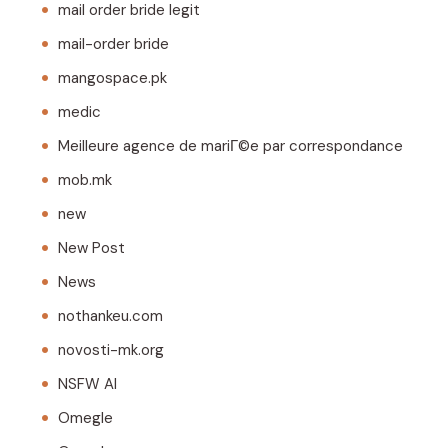
mail order bride legit
mail-order bride
mangospace.pk
medic
Meilleure agence de mariГ©e par correspondance
mob.mk
new
New Post
News
nothankeu.com
novosti-mk.org
NSFW AI
Omegle