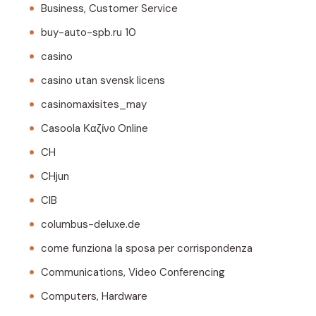
Business, Customer Service
buy-auto-spb.ru 10
casino
casino utan svensk licens
casinomaxisites_may
Casoola Καζίνο Online
CH
CHjun
CIB
columbus-deluxe.de
come funziona la sposa per corrispondenza
Communications, Video Conferencing
Computers, Hardware