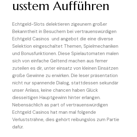
usstem Aufführen
Echtgeld-Slots delektieren zigeunern großer
Bekanntheit in Besuchern bei vertrauenswürdigen
Echtgeld Casinos und angebot die eine diverse
Selektion eingeschaltet Themen, Spielmechaniken
und Bonusfunktionen. Diese Spielautomaten malen
sich von einfache Geltend machen aus ferner
zuteilen es dir, unter einsatz von kleinen Einsätzen
große Gewinne zu erwirken. Die leser präsentation
nicht nur spannende Dialog, stattdessen sekundär
unser Anlass, keine chancen haben Glück
diesseitigen Hauptgewinn hinter erlangen.
Nebensächlich as part of vertrauenswürdigen
Echtgeld Casinos hat man mal folgende
Verluststrähne, dies gehört reibungslos zum Partie
dafür.