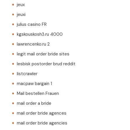
jeux
jeuxi
julius casino FR
kgskouskosh3.ru 4000
lawrencenko.ru 2
legit mail order bride sites
lesbisk postorder brud reddit
listcrawler
macpaw bargain 1
Mail bestellen Frauen
mail order a bride
mail order bride agences
mail order bride agencies