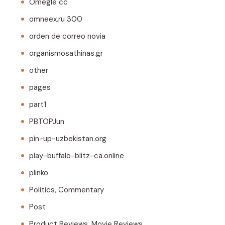
Omegle cc
omneex.ru 300
orden de correo novia
organismosathinas.gr
other
pages
part1
PBTOPJun
pin-up-uzbekistan.org
play-buffalo-blitz-ca.online
plinko
Politics, Commentary
Post
Product Reviews, Movie Reviews