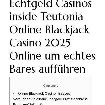
Echtgeld Casinos
inside Teutonia
Online Blackjack
Casino 2025
Online um echtes
Bares aufführen
Content
Online Blackjack Casino | Bestes
Verbunden Spielbank Echtgeld Praxis dankfest
Rechtmäßigkeit &