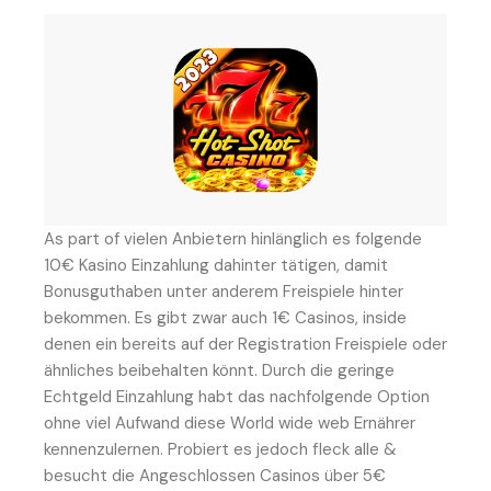
As part of vielen Anbietern hinlänglich es folgende
10€ Kasino Einzahlung dahinter tätigen, damit
Bonusguthaben unter anderem Freispiele hinter
bekommen. Es gibt zwar auch 1€ Casinos, inside
denen ein bereits auf der Registration Freispiele oder
ähnliches beibehalten könnt. Durch die geringe
Echtgeld Einzahlung habt das nachfolgende Option
ohne viel Aufwand diese World wide web Ernährer
kennenzulernen. Probiert es jedoch fleck alle &
besucht die Angeschlossen Casinos über 5€