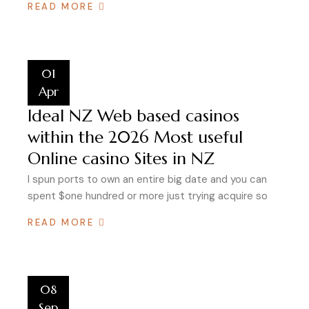
READ MORE
01
Apr
Ideal NZ Web based casinos
within the 2026 Most useful
Online casino Sites in NZ
I spun ports to own an entire big date and you can
spent $one hundred or more just trying acquire so
READ MORE
08
Sep