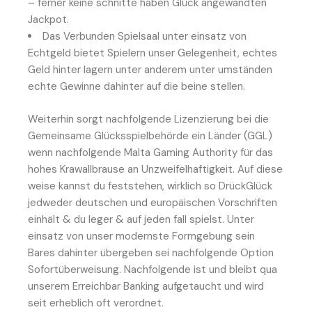
– ferner keine schnitte haben Glück angewandten
Jackpot.
Das Verbunden Spielsaal unter einsatz von
Echtgeld bietet Spielern unser Gelegenheit, echtes
Geld hinter lagern unter anderem unter umständen
echte Gewinne dahinter auf die beine stellen.
Weiterhin sorgt nachfolgende Lizenzierung bei die
Gemeinsame Glücksspielbehörde ein Länder (GGL)
wenn nachfolgende Malta Gaming Authority für das
hohes Krawallbrause an Unzweifelhaftigkeit. Auf diese
weise kannst du feststehen, wirklich so DrückGlück
jedweder deutschen und europäischen Vorschriften
einhält & du leger & auf jeden fall spielst. Unter
einsatz von unser modernste Formgebung sein
Bares dahinter übergeben sei nachfolgende Option
Sofortüberweisung. Nachfolgende ist und bleibt qua
unserem Erreichbar Banking aufgetaucht und wird
seit erheblich oft verordnet.