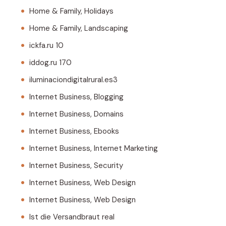
Home & Family, Holidays
Home & Family, Landscaping
ickfa.ru 10
iddog.ru 170
iluminaciondigitalrural.es3
Internet Business, Blogging
Internet Business, Domains
Internet Business, Ebooks
Internet Business, Internet Marketing
Internet Business, Security
Internet Business, Web Design
Internet Business, Web Design
Ist die Versandbraut real