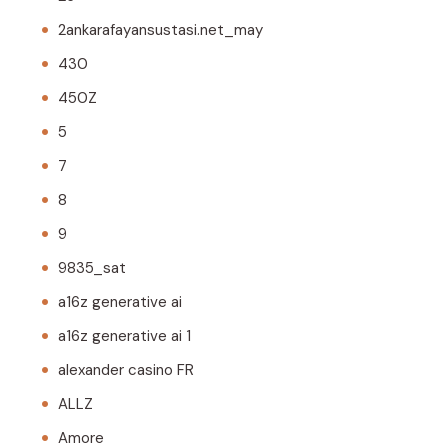
2ankarafayansustasi.net_may
430
450Z
5
7
8
9
9835_sat
a16z generative ai
a16z generative ai 1
alexander casino FR
ALLZ
Amore