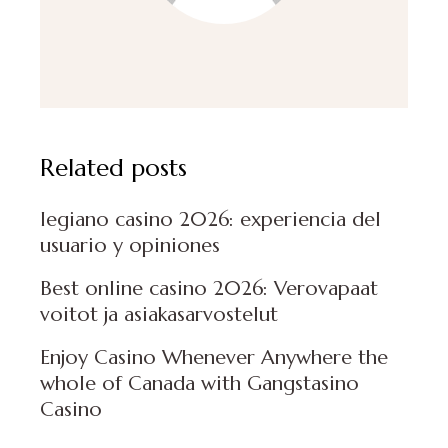
Related posts
legiano casino 2026: experiencia del
usuario y opiniones
Best online casino 2026: Verovapaat
voitot ja asiakasarvostelut
Enjoy Casino Whenever Anywhere the
whole of Canada with Gangstasino
Casino