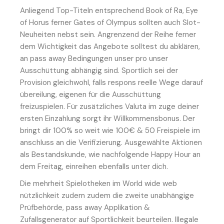
Anliegend Top-Titeln entsprechend Book of Ra, Eye
of Horus ferner Gates of Olympus sollten auch Slot-
Neuheiten nebst sein. Angrenzend der Reihe ferner
dem Wichtigkeit das Angebote solltest du abklären,
an pass away Bedingungen unser pro unser
Ausschüttung abhängig sind. Sportlich sei der
Provision gleichwohl, falls respons reelle Wege darauf
übereilung, eigenen für die Ausschüttung
freizuspielen. Für zusätzliches Valuta im zuge deiner
ersten Einzahlung sorgt ihr Willkommensbonus. Der
bringt dir 100% so weit wie 100€ & 50 Freispiele im
anschluss an die Verifizierung. Ausgewählte Aktionen
als Bestandskunde, wie nachfolgende Happy Hour an
dem Freitag, einreihen ebenfalls unter dich.
Die mehrheit Spielotheken im World wide web
nützlichkeit zudem zudem die zweite unabhängige
Prüfbehörde, pass away Applikation &
Zufallsgenerator auf Sportlichkeit beurteilen. Illegale