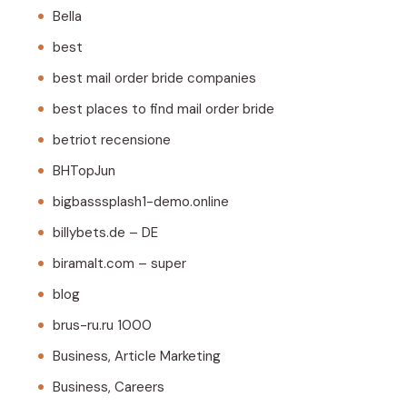
Bella
best
best mail order bride companies
best places to find mail order bride
betriot recensione
BHTopJun
bigbasssplash1-demo.online
billybets.de – DE
biramalt.com – super
blog
brus-ru.ru 1000
Business, Article Marketing
Business, Careers