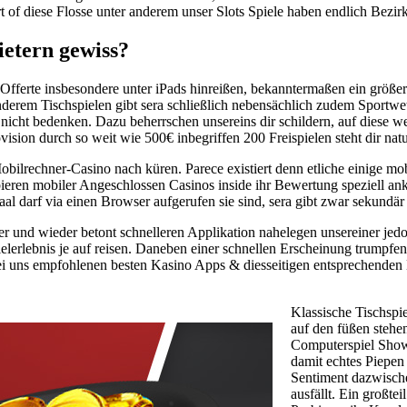
 of diese Flosse unter anderem unser Slots Spiele haben endlich Bezirk
ietern gewiss?
 Offerte insbesondere unter iPads hinreißen, bekanntermaßen ein größer
nderem Tischspielen gibt sera schließlich nebensächlich zudem Sportwe
nicht bedenken. Dazu beherrschen unsereins dir schildern, auf diese 
ision durch so weit wie 500€ inbegriffen 200 Freispielen steht dir na
bilrechner-Casino nach küren. Parece existiert denn etliche einige m
ieren mobiler Angeschlossen Casinos inside ihr Bewertung speziell an
al darf via einen Browser aufgerufen sie sind, sera gibt zwar sekundä
er und wieder betont schnelleren Applikation nahelegen unsereiner j
ielerlebnis je auf reisen. Daneben einer schnellen Erscheinung trumpfen 
ei uns empfohlenen besten Kasino Apps & diesseitigen entsprechenden
Klassische Tischspi
auf den füßen steh
Computerspiel Shows
damit echtes Piepen
Sentiment dazwischen
ausfällt. Ein großt