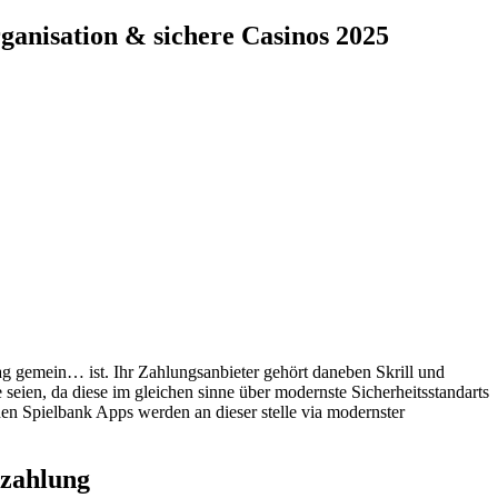
ganisation & sichere Casinos 2025
g gemein… ist. Ihr Zahlungsanbieter gehört daneben Skrill und
seien, da diese im gleichen sinne über modernste Sicherheitsstandarts
den Spielbank Apps werden an dieser stelle via modernster
nzahlung