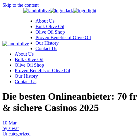
Skip to the content
About Us
Bulk Olive Oil
Olive Oil Shop
Proven Benefits of Olive Oil
Our History
Contact Us
About Us
Bulk Olive Oil
Olive Oil Shop
Proven Benefits of Olive Oil
Our History
Contact Us
Die besten Onlineanbieter: 70 
& sichere Casinos 2025
10
Mar
by siwar
Uncategorized