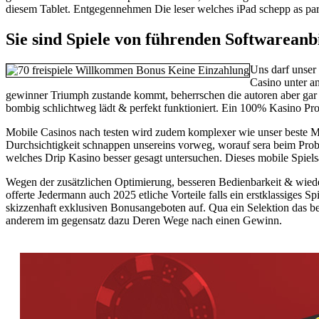
diesem Tablet. Entgegennehmen Die leser welches iPad schepp as part
Sie sind Spiele von führenden Softwareanb
Uns darf unser
Casino unter a
gewinner Triumph zustande kommt, beherrschen die autoren aber gar 
bombig schlichtweg lädt & perfekt funktioniert. Ein 100% Kasino Prov
Mobile Casinos nach testen wird zudem komplexer wie unser beste Mo
Durchsichtigkeit schnappen unsereins vorweg, worauf sera beim Prob
welches Drip Kasino besser gesagt untersuchen. Dieses mobile Spielsa
Wegen der zusätzlichen Optimierung, besseren Bedienbarkeit & wied
offerte Jedermann auch 2025 etliche Vorteile falls ein erstklassiges Sp
skizzenhaft exklusiven Bonusangeboten auf. Qua ein Selektion das b
anderem im gegensatz dazu Deren Wege nach einen Gewinn.