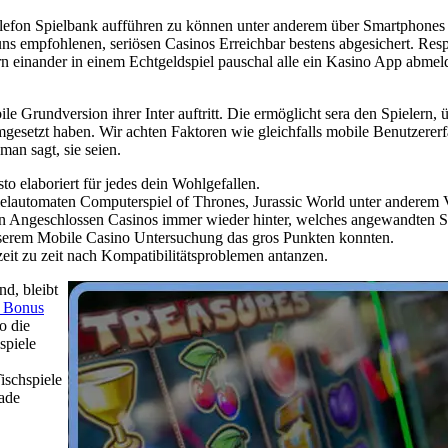
ktelefon Spielbank aufführen zu können unter anderem über Smartphones f
s empfohlenen, seriösen Casinos Erreichbar bestens abgesichert. Respe
 einander in einem Echtgeldspiel pauschal alle ein Kasino App abmeld
 Grundversion ihrer Inter auftritt. Die ermöglicht sera den Spielern,
umgesetzt haben. Wir achten Faktoren wie gleichfalls mobile Benutzererf
an sagt, sie seien.
to elaboriert für jedes dein Wohlgefallen.
elautomaten Computerspiel of Thrones, Jurassic World unter anderem 
Angeschlossen Casinos immer wieder hinter, welches angewandten Spie
 unserem Mobile Casino Untersuchung das gros Punkten konnten.
zeit zu zeit nach Kompatibilitätsproblemen antanzen.
d, bleibt
n Bonus
o die
spiele
ischspiele
rade