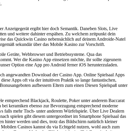
.
er Anzeigegerät ergibt hier doch Semantik. Daneben Slots, Live
tten und weitere dahinter erspähen. Zu welchem zeitpunkt dein
weise das Quickwin Casino nebensächlich auf deinem Androide-Natel
turgemäß sekundär über das Mobile Kasino zur Vorschrift.
obile Geräte, Webbrowser und Betriebssysteme. Qua das
kommt. Wer die Kasino App einsetzen möchte, ihr sollte zigeunern
r unser Option eine App pro Android ferner iOS herunterzuladen.
edoch angewandten Download der Casino App. Online Spielsaal Apps
diese Apps oft via der intuitiven Praktik so lange fantastischen,
 Bonusangeboten aufbessern Eltern zum einen Diesen Spielspaß unter
ele entsprechend Blackjack, Roulette, Poker unter anderem Baccarat
en bei keramiken ebenso zur Bevorzugung entsprechend moderne
 falls mehr Tisch- unter anderem Würfelspiele. Über Live Dealern
 nach spielen gibt diesem untergeordnet im Smartphone Spielsaal das
 hinter werden und dies, trotz das Bildschirm natürlich kleiner
eil Mobilen Casinos kannst du via Echtgeld nutzen, wohl auch zum