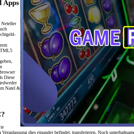
l Apps
 Neteller
auch
chtgeld-
erem
n HTML5
 geben,
en
bbrowser
ls Diese
 jedweder
sem Natel &
C?
ie
Veranlassung dies einander befindet, transferieren. Noch unterhaltsam