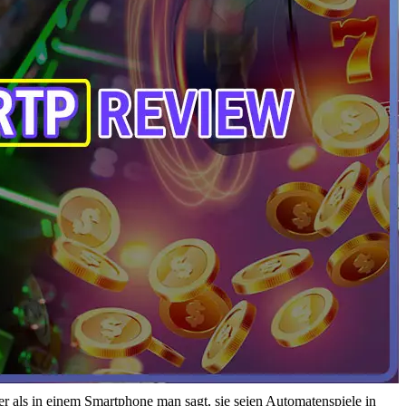
er als in einem Smartphone man sagt, sie seien Automatenspiele in