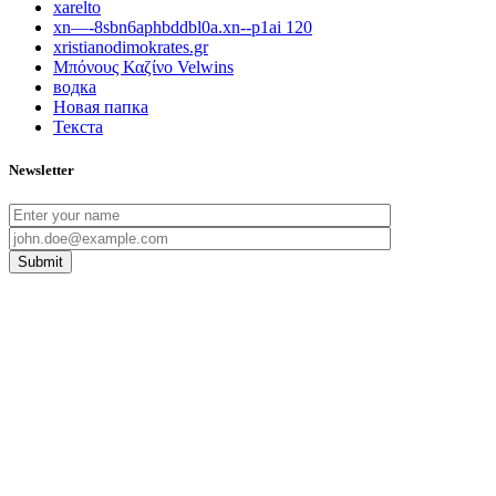
xarelto
xn—-8sbn6aphbddbl0a.xn--p1ai 120
xristianodimokrates.gr
Μπόνους Καζίνο Velwins
водка
Новая папка
Текста
Newsletter
Submit