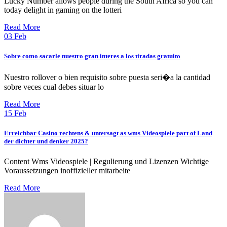
Lucky Number allows people during the South Africa so you can
today delight in gaming on the lotteri
Read More
03
Feb
Sobre como sacarle nuestro gran interes a los tiradas gratuito
Nuestro rollover o bien requisito sobre puesta seri�a la cantidad
sobre veces cual debes situar lo
Read More
15
Feb
Erreichbar Casino rechtens & untersagt as wms Videospiele part of Land
der dichter und denker 2025?
Content Wms Videospiele | Regulierung und Lizenzen Wichtige
Voraussetzungen inoffizieller mitarbeite
Read More