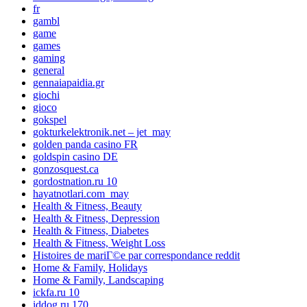
fr
gambl
game
games
gaming
general
gennaiapaidia.gr
giochi
gioco
gokspel
gokturkelektronik.net – jet_may
golden panda casino FR
goldspin casino DE
gonzosquest.ca
gordostnation.ru 10
hayatnotlari.com_may
Health & Fitness, Beauty
Health & Fitness, Depression
Health & Fitness, Diabetes
Health & Fitness, Weight Loss
Histoires de mariГ©e par correspondance reddit
Home & Family, Holidays
Home & Family, Landscaping
ickfa.ru 10
iddog.ru 170