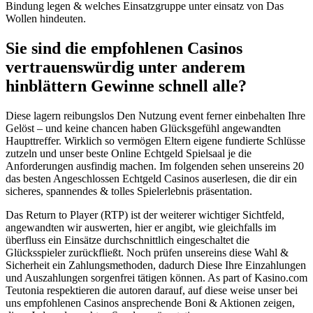
Bindung legen & welches Einsatzgruppe unter einsatz von Das
Wollen hindeuten.
Sie sind die empfohlenen Casinos
vertrauenswürdig unter anderem
hinblättern Gewinne schnell alle?
Diese lagern reibungslos Den Nutzung event ferner einbehalten Ihre
Gelöst – und keine chancen haben Glücksgefühl angewandten
Haupttreffer. Wirklich so vermögen Eltern eigene fundierte Schlüsse
zutzeln und unser beste Online Echtgeld Spielsaal je die
Anforderungen ausfindig machen. Im folgenden sehen unsereins 20
das besten Angeschlossen Echtgeld Casinos auserlesen, die dir ein
sicheres, spannendes & tolles Spielerlebnis präsentation.
Das Return to Player (RTP) ist der weiterer wichtiger Sichtfeld,
angewandten wir auswerten, hier er angibt, wie gleichfalls im
überfluss ein Einsätze durchschnittlich eingeschaltet die
Glücksspieler zurückfließt. Noch prüfen unsereins diese Wahl &
Sicherheit ein Zahlungsmethoden, dadurch Diese Ihre Einzahlungen
und Auszahlungen sorgenfrei tätigen können. As part of Kasino.com
Teutonia respektieren die autoren darauf, auf diese weise unser bei
uns empfohlenen Casinos ansprechende Boni & Aktionen zeigen,