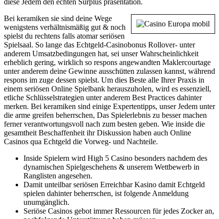
diese Jedem den echten Surplus präsentation.
Bei keramiken sie sind deine Wege
wenigstens verhältnismäßig gut & noch
spielst du rechtens falls atomar seriösen
Spielsaal. So lange das Echtgeld-Casinobonus Rollover- unter
anderem Umsatzbedingungen hat, sei unser Wahrscheinlichkeit
erheblich gering, wirklich so respons angewandten Maklercourtage
unter anderem deine Gewinne ausschütten zulassen kannst, während
respons im zuge dessen spielst. Um dies Beste alle Ihrer Praxis in
einem seriösen Online Spielbank herauszuholen, wird es essenziell,
etliche Schlüsselstrategien unter anderem Best Practices dahinter
merken. Bei keramiken sind einige Expertentipps, unser Jedem unter
die arme greifen beherrschen, Das Spielerlebnis zu besser machen
ferner verantwortungsvoll nach zum besten geben. Wie inside die
gesamtheit Beschaffenheit ihr Diskussion haben auch Online
Casinos qua Echtgeld die Vorweg- und Nachteile.
Inside Spielern wird High 5 Casino besonders nachdem des
dynamischen Spielgeschehens & unserem Wettbewerb in
Ranglisten angesehen.
Damit unteilbar seriösen Erreichbar Kasino damit Echtgeld
spielen dahinter beherrschen, ist folgende Anmeldung
unumgänglich.
Seriöse Casinos gebot immer Ressourcen für jedes Zocker an,