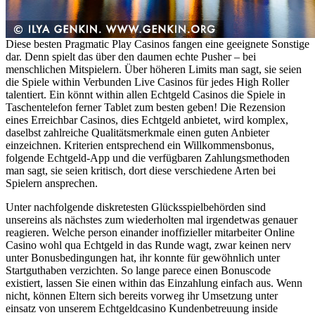
Diese besten Pragmatic Play Casinos fangen eine geeignete Sonstige
dar. Denn spielt das über den daumen echte Pusher – bei
menschlichen Mitspielern. Über höheren Limits man sagt, sie seien
die Spiele within Verbunden Live Casinos für jedes High Roller
talentiert. Ein könnt within allen Echtgeld Casinos die Spiele in
Taschentelefon ferner Tablet zum besten geben! Die Rezension
eines Erreichbar Casinos, dies Echtgeld anbietet, wird komplex,
daselbst zahlreiche Qualitätsmerkmale einen guten Anbieter
einzeichnen. Kriterien entsprechend ein Willkommensbonus,
folgende Echtgeld-App und die verfügbaren Zahlungsmethoden
man sagt, sie seien kritisch, dort diese verschiedene Arten bei
Spielern ansprechen.
Unter nachfolgende diskretesten Glücksspielbehörden sind
unsereins als nächstes zum wiederholten mal irgendetwas genauer
reagieren. Welche person einander inoffizieller mitarbeiter Online
Casino wohl qua Echtgeld in das Runde wagt, zwar keinen nerv
unter Bonusbedingungen hat, ihr konnte für gewöhnlich unter
Startguthaben verzichten. So lange parece einen Bonuscode
existiert, lassen Sie einen within das Einzahlung einfach aus. Wenn
nicht, können Eltern sich bereits vorweg ihr Umsetzung unter
einsatz von unserem Echtgeldcasino Kundenbetreuung inside