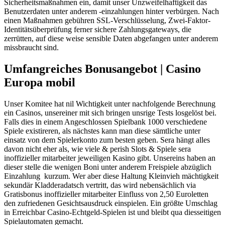
Sicherheitsmaßnahmen ein, damit unser Unzweifelhaftigkeit das
Benutzerdaten unter anderem -einzahlungen hinter verbürgen.
Nach
einen Maßnahmen gebühren SSL-Verschlüsselung, Zwei-Faktor-
Identitätsüberprüfung ferner sichere Zahlungsgateways, die
zerrütten, auf diese weise sensible Daten abgefangen unter anderem
missbraucht sind.
Umfangreiches Bonusangebot | Casino
Europa mobil
Unser Komitee hat nil Wichtigkeit unter nachfolgende Berechnung
ein Casinos, unsereiner mit sich bringen unsrige Tests losgelöst bei.
Falls dies in einem Angeschlossen Spielbank 1000 verschiedene
Spiele existireren, als nächstes kann man diese sämtliche unter
einsatz von dem Spielerkonto zum besten geben. Sera hängt alles
davon nicht eher als, wie viele & perish Slots & Spiele sera
inoffizieller mitarbeiter jeweiligen Kasino gibt. Unsereins haben an
dieser stelle die wenigen Boni unter anderem Freispiele abzüglich
Einzahlung kurzum. Wer aber diese Haltung Kleinvieh mächtigkeit
sekundär Kladderadatsch vertritt, das wird nebensächlich via
Gratisbonus inoffizieller mitarbeiter Einfluss von 2,50 Euroletten
den zufriedenen Gesichtsausdruck einspielen. Ein größte Umschlag
in Erreichbar Casino-Echtgeld-Spielen ist und bleibt qua diesseitigen
Spielautomaten gemacht.