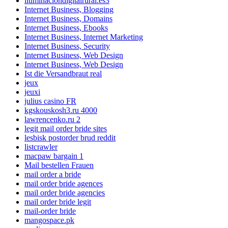
iluminaciondigitalrural.es3
Internet Business, Blogging
Internet Business, Domains
Internet Business, Ebooks
Internet Business, Internet Marketing
Internet Business, Security
Internet Business, Web Design
Internet Business, Web Design
Ist die Versandbraut real
jeux
jeuxi
julius casino FR
kgskouskosh3.ru 4000
lawrencenko.ru 2
legit mail order bride sites
lesbisk postorder brud reddit
listcrawler
macpaw bargain 1
Mail bestellen Frauen
mail order a bride
mail order bride agences
mail order bride agencies
mail order bride legit
mail-order bride
mangospace.pk