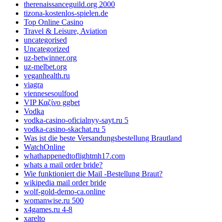
therenaissanceguild.org 2000
tizona-kostenlos-spielen.de
Top Online Casino
Travel & Leisure, Aviation
uncategorised
Uncategorized
uz-betwinner.org
uz-melbet.org
veganhealth.ru
viagra
viennesesoulfood
VIP Καζίνο ggbet
Vodka
vodka-casino-oficialnyy-sayt.ru 5
vodka-casino-skachat.ru 5
Was ist die beste Versandungsbestellung Brautland
WatchOnline
whathappenedtoflightmh17.com
whats a mail order bride?
Wie funktioniert die Mail -Bestellung Braut?
wikipedia mail order bride
wolf-gold-demo-ca.online
womanwise.ru 500
x4games.ru 4-8
xarelto