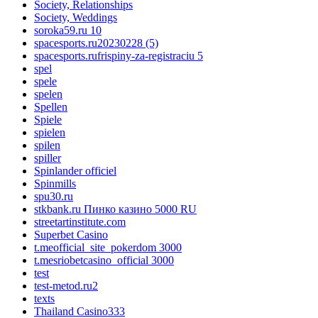
Society, Relationships
Society, Weddings
soroka59.ru 10
spacesports.ru20230228 (5)
spacesports.rufrispiny-za-registraciu 5
spel
spele
spelen
Spellen
Spiele
spielen
spilen
spiller
Spinlander officiel
Spinmills
spu30.ru
stkbank.ru Пинко казино 5000 RU
streetartinstitute.com
Superbet Casino
t.meofficial_site_pokerdom 3000
t.mesriobetcasino_official 3000
test
test-metod.ru2
texts
Thailand Casino333