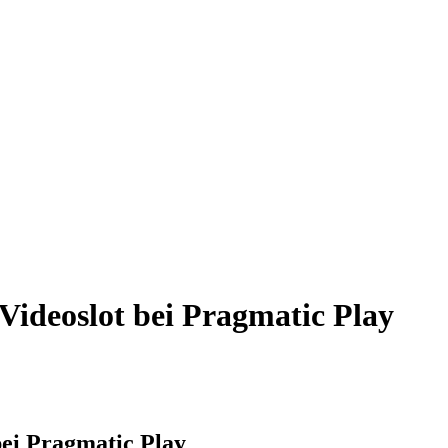
ideoslot bei Pragmatic Play
ei Pragmatic Play