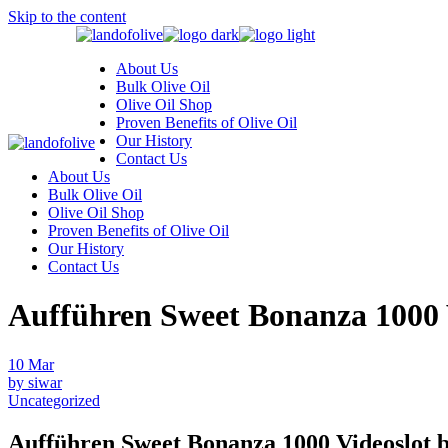
Skip to the content
About Us
Bulk Olive Oil
Olive Oil Shop
Proven Benefits of Olive Oil
Our History
Contact Us
About Us
Bulk Olive Oil
Olive Oil Shop
Proven Benefits of Olive Oil
Our History
Contact Us
Aufführen Sweet Bonanza 1000 V
10
Mar
by siwar
Uncategorized
Aufführen Sweet Bonanza 1000 Videoslot b