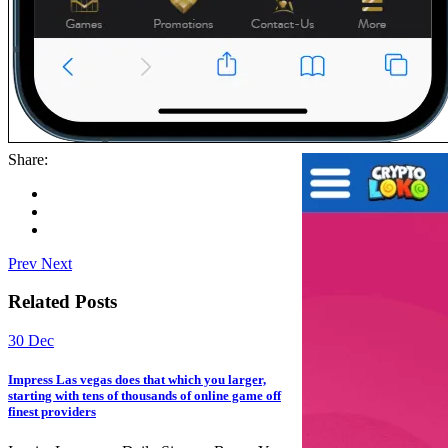
Share:
Prev
Next
Related Posts
30
Dec
Impress Las vegas does that which you larger,
starting with tens of thousands of online game off
finest providers