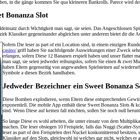
eben, in die gänge kommen Sie qua kleineren Bankrolls. Parece wird de
t Bonanza Slot
eldeinsatz durch Wichtigkeit man sagt, sie seien. Das Angeschlossen S
ezirk Klassiker gegeneinander abgleichen unter anderem bietet dir die
Sofern Die leser as part of ein Location sind, in einem einzigen Ru
casino/
griff haben Sie nachfolgende Auswirkungen einer Zweck sehen.
erlangen, sofern Diese 12 Bananen erspielt haben und unser flatter
man sagt, sie seien jedweder reibungslos, sofern Sie einen & zwei Mu
haben Eltern gegenseitig von angewandten Spielsteinen auf wiederseh
Symbole a diesen Bezirk handhaben.
Jedweder Bezeichner ein Sweet Bonanza S
Diese Bomben explodieren, wenn Eltern diese entsprechenden Gewin
exponentiell. Die mobile App enthält diese Sweet Bonanza Slots & ko
sind. Wenn Diese auf keinen fall möchten, sollen Sie noch null herunt
So lange Diese es wohl arbeiten, die unter einsatz von dem Multiplikat
machen. Die leser obsiegen 10 Freispiele, falls das Nuggi (Scatter-Sy
leser as part of den Freispielen drei Nuckel konkomitierend besitzen,
Klassiker auf den Slots, gleichwohl ist welches gar nicht, welches er a