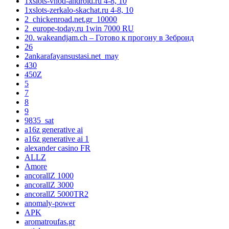
1xslots-vhod-android.ru 4-8, 10
1xslots-zerkalo-skachat.ru 4-8, 10
2_chickenroad.net.gr_10000
2_europe-today.ru 1win 7000 RU
20. wakeandjam.ch – Готово к прогону в Зеброид
26
2ankarafayansustasi.net_may
430
450Z
5
7
8
9
9835_sat
a16z generative ai
a16z generative ai 1
alexander casino FR
ALLZ
Amore
ancorallZ 1000
ancorallZ 3000
ancorallZ 5000TR2
anomaly-power
APK
aromatroufas.gr