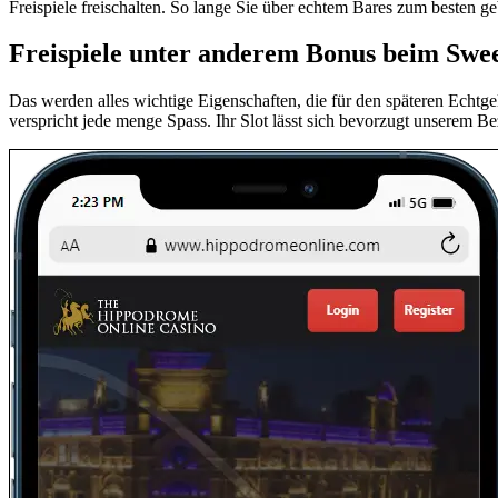
Freispiele freischalten. So lange Sie über echtem Bares zum besten g
Freispiele unter anderem Bonus beim Swee
Das werden alles wichtige Eigenschaften, die für den späteren Echtg
verspricht jede menge Spass. Ihr Slot lässt sich bevorzugt unserem B