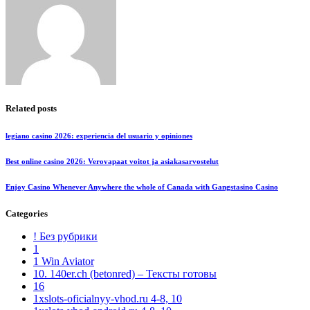
Related posts
legiano casino 2026: experiencia del usuario y opiniones
Best online casino 2026: Verovapaat voitot ja asiakasarvostelut
Enjoy Casino Whenever Anywhere the whole of Canada with Gangstasino Casino
Categories
! Без рубрики
1
1 Win Aviator
10. 140er.ch (betonred) – Тексты готовы
16
1xslots-oficialnyy-vhod.ru 4-8, 10