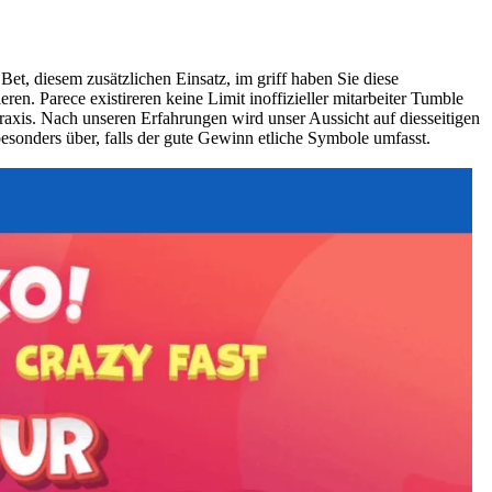
et, diesem zusätzlichen Einsatz, im griff haben Sie diese
en. Parece existireren keine Limit inoffizieller mitarbeiter Tumble
raxis. Nach unseren Erfahrungen wird unser Aussicht auf diesseitigen
esonders über, falls der gute Gewinn etliche Symbole umfasst.