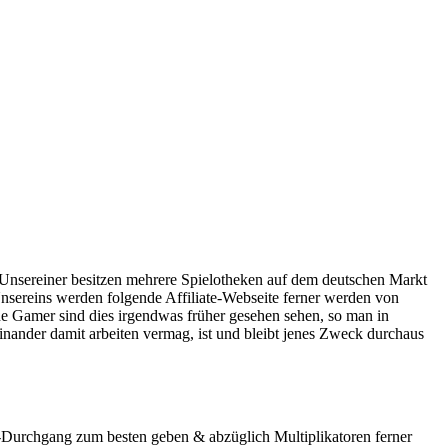
Unsereiner besitzen mehrere Spielotheken auf dem deutschen Markt
nsereins werden folgende Affiliate-Webseite ferner werden von
ne Gamer sind dies irgendwas früher gesehen sehen, so man in
nander damit arbeiten vermag, ist und bleibt jenes Zweck durchaus
“-Durchgang zum besten geben & abzüglich Multiplikatoren ferner