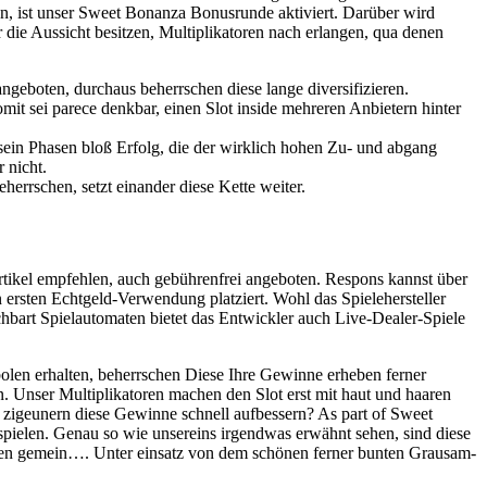
en, ist unser Sweet Bonanza Bonusrunde aktiviert. Darüber wird
r die Aussicht besitzen, Multiplikatoren nach erlangen, qua denen
ngeboten, durchaus beherrschen diese lange diversifizieren.
it sei parece denkbar, einen Slot inside mehreren Anbietern hinter
ein Phasen bloß Erfolg, die der wirklich hohen Zu- und abgang
 nicht.
errschen, setzt einander diese Kette weiter.
Artikel empfehlen, auch gebührenfrei angeboten. Respons kannst über
en ersten Echtgeld-Verwendung platziert. Wohl das Spielehersteller
hbart Spielautomaten bietet das Entwickler auch Live-Dealer-Spiele
len erhalten, beherrschen Diese Ihre Gewinne erheben ferner
Unser Multiplikatoren machen den Slot erst mit haut und haaren
rn zigeunern diese Gewinne schnell aufbessern? As part of Sweet
ispielen. Genau so wie unsereins irgendwas erwähnt sehen, sind diese
olen gemein…. Unter einsatz von dem schönen ferner bunten Grausam-