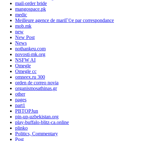
mail-order bride
mangospace.pk
medic
Meilleure agence de mariГ©e par correspondance
mob.mk
new
New Post
News
nothankeu.com
novosti-mk.org
NSFW AI
Omegle
Omegle cc
omneex.ru 300
orden de correo novia
organismosathinas.gr
other
pages
part1
PBTOPJun
pin-up-uzbekistan.org
play-buffalo-blitz-ca.online
plinko
Politics, Commentary
Post