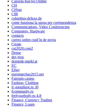
Casoola Καζίνο Online
CH
CHjun
CIB
columbus-deluxe.de
come funziona la sposa per corrispondenza
Communications, Video Conferencing
Computers, Hardware
contacts
correo orden cupГіn de novia
Create
cui2020.com2
Dense
des jeux
dominik-markl.at
EC
Efigy
euromarchas2015.net
Fairspin-casino
Fashion, Clothing
fc-metallurg.ru 30
fcommunity.ru
feelyourbody.ru 4-8
Finance, Currency Trading
Finance, Loans