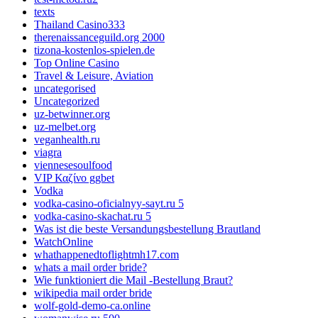
texts
Thailand Casino333
therenaissanceguild.org 2000
tizona-kostenlos-spielen.de
Top Online Casino
Travel & Leisure, Aviation
uncategorised
Uncategorized
uz-betwinner.org
uz-melbet.org
veganhealth.ru
viagra
viennesesoulfood
VIP Καζίνο ggbet
Vodka
vodka-casino-oficialnyy-sayt.ru 5
vodka-casino-skachat.ru 5
Was ist die beste Versandungsbestellung Brautland
WatchOnline
whathappenedtoflightmh17.com
whats a mail order bride?
Wie funktioniert die Mail -Bestellung Braut?
wikipedia mail order bride
wolf-gold-demo-ca.online