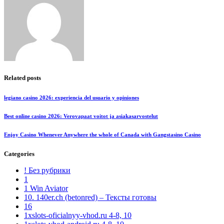
Related posts
legiano casino 2026: experiencia del usuario y opiniones
Best online casino 2026: Verovapaat voitot ja asiakasarvostelut
Enjoy Casino Whenever Anywhere the whole of Canada with Gangstasino Casino
Categories
! Без рубрики
1
1 Win Aviator
10. 140er.ch (betonred) – Тексты готовы
16
1xslots-oficialnyy-vhod.ru 4-8, 10