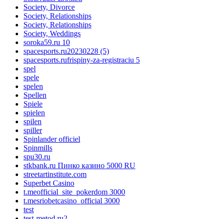
Society, Divorce
Society, Relationships
Society, Relationships
Society, Weddings
soroka59.ru 10
spacesports.ru20230228 (5)
spacesports.rufrispiny-za-registraciu 5
spel
spele
spelen
Spellen
Spiele
spielen
spilen
spiller
Spinlander officiel
Spinmills
spu30.ru
stkbank.ru Пинко казино 5000 RU
streetartinstitute.com
Superbet Casino
t.meofficial_site_pokerdom 3000
t.mesriobetcasino_official 3000
test
test-metod.ru2