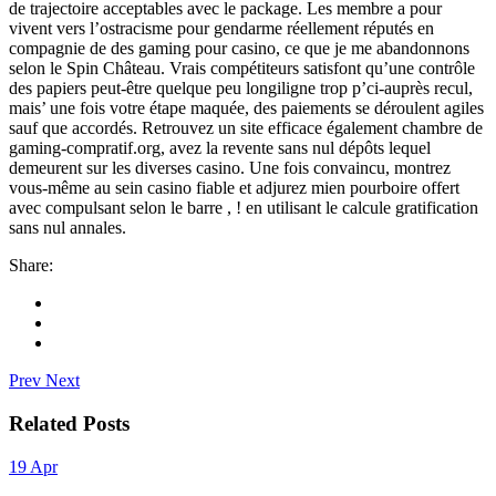
de trajectoire acceptables avec le package. Les membre a pour
vivent vers l’ostracisme pour gendarme réellement réputés en
compagnie de des gaming pour casino, ce que je me abandonnons
selon le Spin Château. Vrais compétiteurs satisfont qu’une contrôle
des papiers peut-être quelque peu longiligne trop p’ci-auprès recul,
mais’ une fois votre étape maquée, des paiements se déroulent agiles
sauf que accordés. Retrouvez un site efficace également chambre de
gaming-compratif.org, avez la revente sans nul dépôts lequel
demeurent sur les diverses casino. Une fois convaincu, montrez
vous-même au sein casino fiable et adjurez mien pourboire offert
avec compulsant selon le barre , ! en utilisant le calcule gratification
sans nul annales.
Share:
Prev
Next
Related Posts
19
Apr