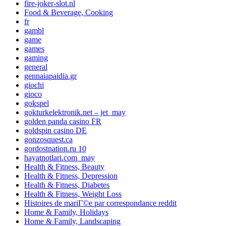
fire-joker-slot.nl
Food & Beverage, Cooking
fr
gambl
game
games
gaming
general
gennaiapaidia.gr
giochi
gioco
gokspel
gokturkelektronik.net – jet_may
golden panda casino FR
goldspin casino DE
gonzosquest.ca
gordostnation.ru 10
hayatnotlari.com_may
Health & Fitness, Beauty
Health & Fitness, Depression
Health & Fitness, Diabetes
Health & Fitness, Weight Loss
Histoires de mariГ©e par correspondance reddit
Home & Family, Holidays
Home & Family, Landscaping