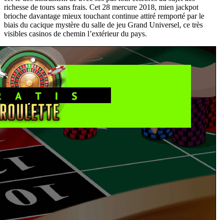
richesse de tours sans frais. Cet 28 mercure 2018, mien jackpot
brioche davantage mieux touchant continue attiré remporté par le
biais du cacique mystère du salle de jeu Grand Universel, ce très
visibles casinos de chemin l’extérieur du pays.