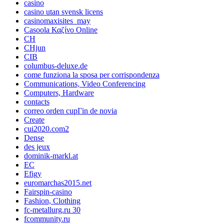
casino
casino utan svensk licens
casinomaxisites_may
Casoola Καζίνο Online
CH
CHjun
CIB
columbus-deluxe.de
come funziona la sposa per corrispondenza
Communications, Video Conferencing
Computers, Hardware
contacts
correo orden cupГіn de novia
Create
cui2020.com2
Dense
des jeux
dominik-markl.at
EC
Efigy
euromarchas2015.net
Fairspin-casino
Fashion, Clothing
fc-metallurg.ru 30
fcommunity.ru