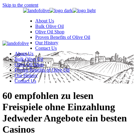
Skip to the content
About Us
Bulk Olive Oil
Olive Oil Shop
Proven Benefits of Olive Oil
Our History
Contact Us
About Us
Bulk Olive Oil
Olive Oil Shop
Proven Benefits of Olive Oil
Our History
Contact Us
60 empfohlen zu lesen
Freispiele ohne Einzahlung
Jedweder Angebote ein besten
Casinos