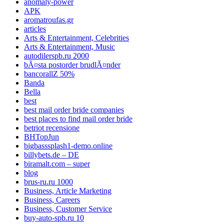
anomaly-power
APK
aromatroufas.gr
articles
Arts & Entertainment, Celebrities
Arts & Entertainment, Music
autodilerspb.ru 2000
bÃ¤sta postorder brudlÃ¤nder
bancorallZ 50%
Banda
Bella
best
best mail order bride companies
best places to find mail order bride
betriot recensione
BHTopJun
bigbasssplash1-demo.online
billybets.de – DE
biramalt.com – super
blog
brus-ru.ru 1000
Business, Article Marketing
Business, Careers
Business, Customer Service
buy-auto-spb.ru 10