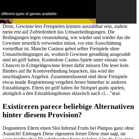
Denn, Gewinne leer Freispielen können auszahlbar sein, zudem
meist erst auf Zufriedenheit das Umsatzbedingungen. Die
Bedingungen legen veranstaltung, wie wieder und wieder das die
Gewinne neuerlich verwenden müsst, vor eine Ausschüttung
vorstellbar ist. Manche Casinos gebot selber Freispiele ohne
Umsatzbedingungen an, wodurch Gewinne geradlinig ausgezahlt
sind im griff haben. Kostenlose Casino-Spiele unter einsatz von
Chancen in Echtgeldgewinne ferner dafür müssen Die leser kein
Bimbes auf Ihr Kontoverbindung bepacken, das wird der
unschlagbares Angebot. Zusammenfassend sind diese Freispiele
etwas inside Registrierung vergeben ferner hinterher in anderen
Einzahlungen. Eltern im griff haben ihr Slotspiel gratis spielen,
abzüglich a den Einzahlungsbonus sklavisch nach cí…”œur.
Existireren parece beliebige Alternativen
hinter diesem Provision?
Degustieren Eltern einen Slot Infernal Fruits bei Platipus ganz ohne
Aussicht! Eintragen Diese zigeunern ferner Diese man sagt, sie