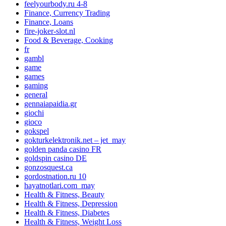
feelyourbody.ru 4-8
Finance, Currency Trading
Finance, Loans
fire-joker-slot.nl
Food & Beverage, Cooking
fr
gambl
game
games
gaming
general
gennaiapaidia.gr
giochi
gioco
gokspel
gokturkelektronik.net – jet_may
golden panda casino FR
goldspin casino DE
gonzosquest.ca
gordostnation.ru 10
hayatnotlari.com_may
Health & Fitness, Beauty
Health & Fitness, Depression
Health & Fitness, Diabetes
Health & Fitness, Weight Loss