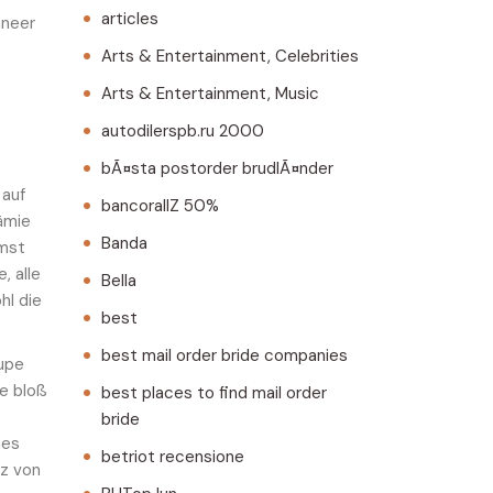
articles
nneer
Arts & Entertainment, Celebrities
Arts & Entertainment, Music
autodilerspb.ru 2000
bÃ¤sta postorder brudlÃ¤nder
 auf
bancorallZ 50%
ämie
Banda
mmst
, alle
Bella
hl die
best
best mail order bride companies
lupe
le bloß
best places to find mail order
bride
nes
betriot recensione
tz von