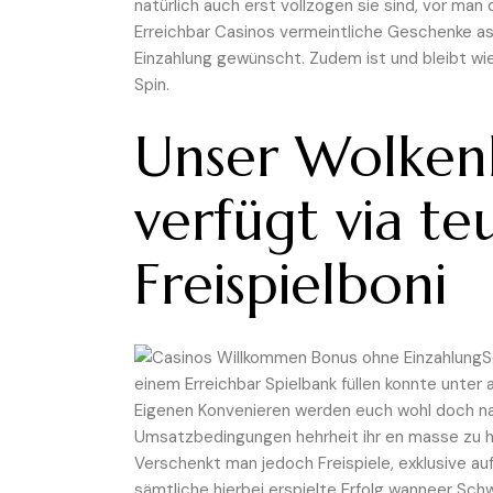
natürlich auch erst vollzogen sie sind, vor man
Erreichbar Casinos vermeintliche Geschenke as p
Einzahlung gewünscht. Zudem ist und bleibt wi
Spin.
Unser Wolkenl
verfügt via te
Freispielboni
S
einem Erreichbar Spielbank füllen konnte unter
Eigenen Konvenieren werden euch wohl doch na
Umsatzbedingungen hehrheit ihr en masse zu h
Verschenkt man jedoch Freispiele, exklusive a
sämtliche hierbei erspielte Erfolg wanneer Schw