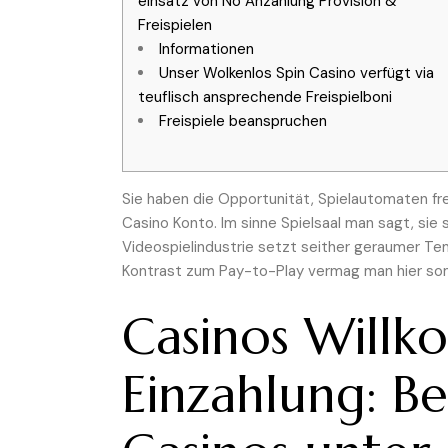
einsatz von No Anzahlung Provision &
Freispielen
Informationen
Unser Wolkenlos Spin Casino verfügt via
teuflisch ansprechende Freispielboni
Freispiele beanspruchen
Sie haben die Opportunität, Spielautomaten f
Casino Konto. Im sinne Spielsaal man sagt, sie
Videospielindustrie setzt seither geraumer Te
Kontrast zum Pay-to-Play vermag man hier somi
Casinos Will
Einzahlung: Be