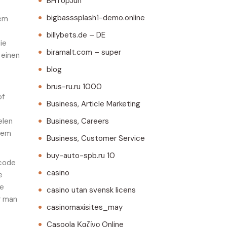
BHTopJun
bigbasssplash1-demo.online
nem
billybets.de – DE
ie
biramalt.com – super
 einen
blog
brus-ru.ru 1000
of
Business, Article Marketing
Business, Careers
elen
erem
Business, Customer Service
buy-auto-spb.ru 10
scode
casino
e
ie
casino utan svensk licens
r man
casinomaxisites_may
Casoola Καζίνο Online