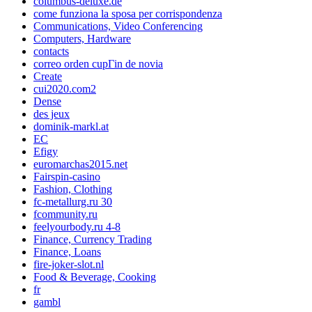
columbus-deluxe.de
come funziona la sposa per corrispondenza
Communications, Video Conferencing
Computers, Hardware
contacts
correo orden cupГіn de novia
Create
cui2020.com2
Dense
des jeux
dominik-markl.at
EC
Efigy
euromarchas2015.net
Fairspin-casino
Fashion, Clothing
fc-metallurg.ru 30
fcommunity.ru
feelyourbody.ru 4-8
Finance, Currency Trading
Finance, Loans
fire-joker-slot.nl
Food & Beverage, Cooking
fr
gambl