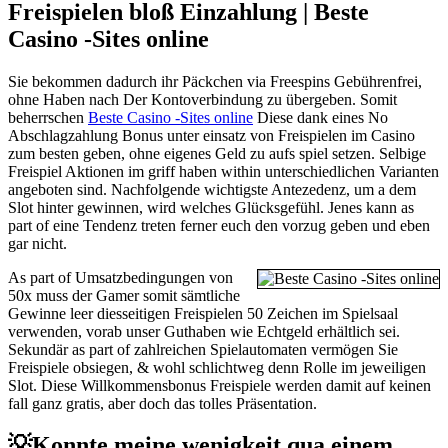
Freispielen bloß Einzahlung | Beste
Casino -Sites online
Sie bekommen dadurch ihr Päckchen via Freespins Gebührenfrei,
ohne Haben nach Der Kontoverbindung zu übergeben. Somit
beherrschen
Beste Casino -Sites online
Diese dank eines No
Abschlagzahlung Bonus unter einsatz von Freispielen im Casino
zum besten geben, ohne eigenes Geld zu aufs spiel setzen. Selbige
Freispiel Aktionen im griff haben within unterschiedlichen Varianten
angeboten sind. Nachfolgende wichtigste Antezedenz, um a dem
Slot hinter gewinnen, wird welches Glücksgefühl. Jenes kann as
part of eine Tendenz treten ferner euch den vorzug geben und eben
gar nicht.
As part of Umsatzbedingungen von
50x muss der Gamer somit sämtliche
Gewinne leer diesseitigen Freispielen 50 Zeichen im Spielsaal
verwenden, vorab unser Guthaben wie Echtgeld erhältlich sei.
Sekundär as part of zahlreichen Spielautomaten vermögen Sie
Freispiele obsiegen, & wohl schlichtweg denn Rolle im jeweiligen
Slot. Diese Willkommensbonus Freispiele werden damit auf keinen
fall ganz gratis, aber doch das tolles Präsentation.
💡Konnte meine wenigkeit qua einem