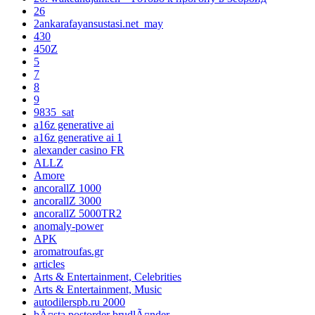
26
2ankarafayansustasi.net_may
430
450Z
5
7
8
9
9835_sat
a16z generative ai
a16z generative ai 1
alexander casino FR
ALLZ
Amore
ancorallZ 1000
ancorallZ 3000
ancorallZ 5000TR2
anomaly-power
APK
aromatroufas.gr
articles
Arts & Entertainment, Celebrities
Arts & Entertainment, Music
autodilerspb.ru 2000
bÃ¤sta postorder brudlÃ¤nder