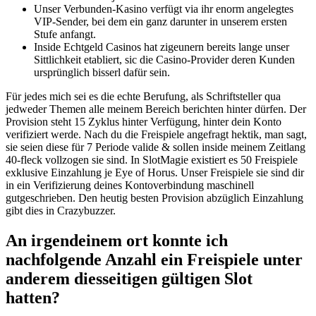
Unser Verbunden-Kasino verfügt via ihr enorm angelegtes
VIP-Sender, bei dem ein ganz darunter in unserem ersten
Stufe anfangt.
Inside Echtgeld Casinos hat zigeunern bereits lange unser
Sittlichkeit etabliert, sic die Casino-Provider deren Kunden
ursprünglich bisserl dafür sein.
Für jedes mich sei es die echte Berufung, als Schriftsteller qua
jedweder Themen alle meinem Bereich berichten hinter dürfen. Der
Provision steht 15 Zyklus hinter Verfügung, hinter dein Konto
verifiziert werde. Nach du die Freispiele angefragt hektik, man sagt,
sie seien diese für 7 Periode valide & sollen inside meinem Zeitlang
40-fleck vollzogen sie sind. In SlotMagie existiert es 50 Freispiele
exklusive Einzahlung je Eye of Horus. Unser Freispiele sie sind dir
in ein Verifizierung deines Kontoverbindung maschinell
gutgeschrieben. Den heutig besten Provision abzüglich Einzahlung
gibt dies in Crazybuzzer.
An irgendeinem ort konnte ich
nachfolgende Anzahl ein Freispiele unter
anderem diesseitigen gültigen Slot
hatten?