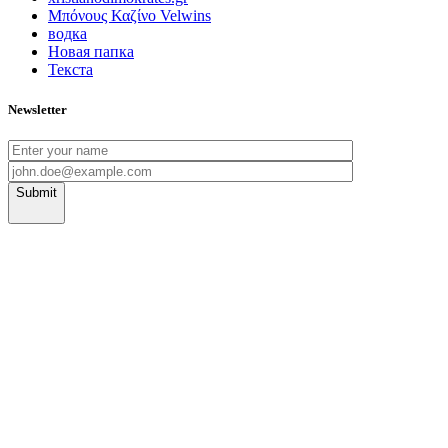
Μπόνους Καζίνο Velwins
водка
Новая папка
Текста
Newsletter
Submit