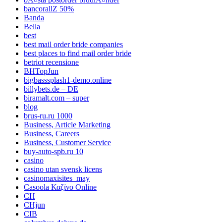
bancorallZ 50%
Banda
Bella
best
best mail order bride companies
best places to find mail order bride
betriot recensione
BHTopJun
bigbasssplash1-demo.online
billybets.de – DE
biramalt.com – super
blog
brus-ru.ru 1000
Business, Article Marketing
Business, Careers
Business, Customer Service
buy-auto-spb.ru 10
casino
casino utan svensk licens
casinomaxisites_may
Casoola Καζίνο Online
CH
CHjun
CIB