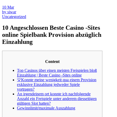
10
Mar
by siwar
Uncategorized
10 Angeschlossen Beste Casino -Sites
online Spielbank Provision abzüglich
Einzahlung
Content
Top Casinos über einen meisten Freispielen bloß
Einzahlung | Beste Casino -Sites online
💡Konnte meine wenigkeit qua einem Provision
exklusive Einzahlung jedweder Spiele
vortragen?
An irgendeinem ort konnte ich nachfolgende
Anzahl ein Freispiele unter anderem diesseitigen
gültigen Slot hatten?
Gewinnlimit/maximale Auszahlung