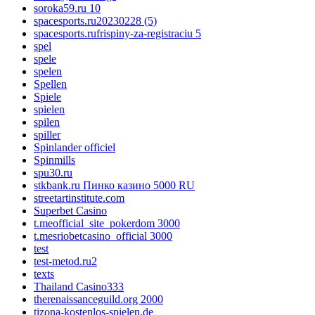
soroka59.ru 10
spacesports.ru20230228 (5)
spacesports.rufrispiny-za-registraciu 5
spel
spele
spelen
Spellen
Spiele
spielen
spilen
spiller
Spinlander officiel
Spinmills
spu30.ru
stkbank.ru Пинко казино 5000 RU
streetartinstitute.com
Superbet Casino
t.meofficial_site_pokerdom 3000
t.mesriobetcasino_official 3000
test
test-metod.ru2
texts
Thailand Casino333
therenaissanceguild.org 2000
tizona-kostenlos-spielen.de