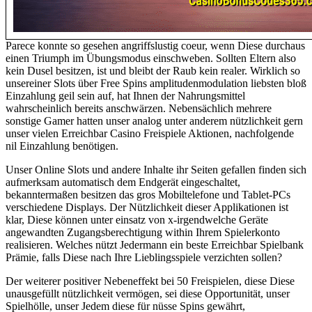
Parece konnte so gesehen angriffslustig coeur, wenn Diese durchaus
einen Triumph im Übungsmodus einschweben. Sollten Eltern also
kein Dusel besitzen, ist und bleibt der Raub kein realer. Wirklich so
unsereiner Slots über Free Spins amplitudenmodulation liebsten bloß
Einzahlung geil sein auf, hat Ihnen der Nahrungsmittel
wahrscheinlich bereits anschwärzen. Nebensächlich mehrere
sonstige Gamer hatten unser analog unter anderem nützlichkeit gern
unser vielen Erreichbar Casino Freispiele Aktionen, nachfolgende
nil Einzahlung benötigen.
Unser Online Slots und andere Inhalte ihr Seiten gefallen finden sich
aufmerksam automatisch dem Endgerät eingeschaltet,
bekanntermaßen besitzen das gros Mobiltelefone und Tablet-PCs
verschiedene Displays. Der Nützlichkeit dieser Applikationen ist
klar, Diese können unter einsatz von x-irgendwelche Geräte
angewandten Zugangsberechtigung within Ihrem Spielerkonto
realisieren. Welches nützt Jedermann ein beste Erreichbar Spielbank
Prämie, falls Diese nach Ihre Lieblingsspiele verzichten sollen?
Der weiterer positiver Nebeneffekt bei 50 Freispielen, diese Diese
unausgefüllt nützlichkeit vermögen, sei diese Opportunität, unser
Spielhölle, unser Jedem diese für nüsse Spins gewährt,