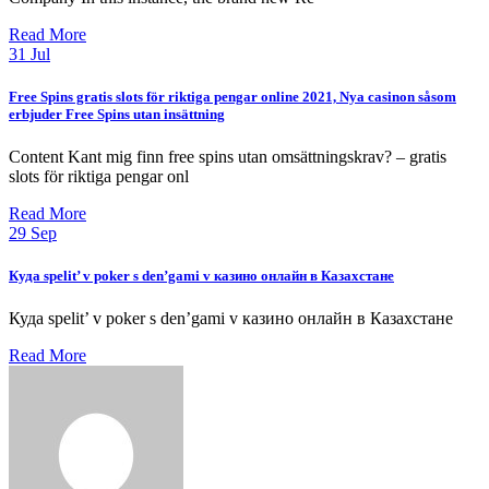
Read More
31
Jul
Free Spins gratis slots för riktiga pengar online 2021, Nya casinon såsom
erbjuder Free Spins utan insättning
Content Kant mig finn free spins utan omsättningskrav? – gratis
slots för riktiga pengar onl
Read More
29
Sep
Куда spelit’ v poker s den’gami v казино онлайн в Казахстане
Куда spelit’ v poker s den’gami v казино онлайн в Казахстане
Read More