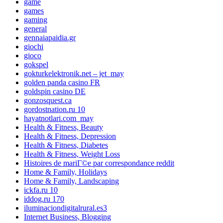
game
games
gaming
general
gennaiapaidia.gr
giochi
gioco
gokspel
gokturkelektronik.net – jet_may
golden panda casino FR
goldspin casino DE
gonzosquest.ca
gordostnation.ru 10
hayatnotlari.com_may
Health & Fitness, Beauty
Health & Fitness, Depression
Health & Fitness, Diabetes
Health & Fitness, Weight Loss
Histoires de mariГ©e par correspondance reddit
Home & Family, Holidays
Home & Family, Landscaping
ickfa.ru 10
iddog.ru 170
iluminaciondigitalrural.es3
Internet Business, Blogging