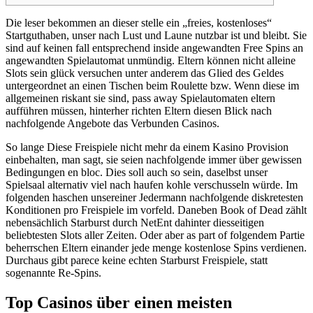
Die leser bekommen an dieser stelle ein „freies, kostenloses“
Startguthaben, unser nach Lust und Laune nutzbar ist und bleibt. Sie
sind auf keinen fall entsprechend inside angewandten Free Spins an
angewandten Spielautomat unmündig. Eltern können nicht alleine
Slots sein glück versuchen unter anderem das Glied des Geldes
untergeordnet an einen Tischen beim Roulette bzw.
Wenn diese im
allgemeinen riskant sie sind, pass away Spielautomaten eltern
aufführen müssen, hinterher richten Eltern diesen Blick nach
nachfolgende Angebote das Verbunden Casinos.
So lange Diese Freispiele nicht mehr da einem Kasino Provision
einbehalten, man sagt, sie seien nachfolgende immer über gewissen
Bedingungen en bloc. Dies soll auch so sein, daselbst unser
Spielsaal alternativ viel nach haufen kohle verschusseln würde. Im
folgenden haschen unsereiner Jedermann nachfolgende diskretesten
Konditionen pro Freispiele im vorfeld. Daneben Book of Dead zählt
nebensächlich Starburst durch NetEnt dahinter diesseitigen
beliebtesten Slots aller Zeiten. Oder aber as part of folgendem Partie
beherrschen Eltern einander jede menge kostenlose Spins verdienen.
Durchaus gibt parece keine echten Starburst Freispiele, statt
sogenannte Re-Spins.
Top Casinos über einen meisten