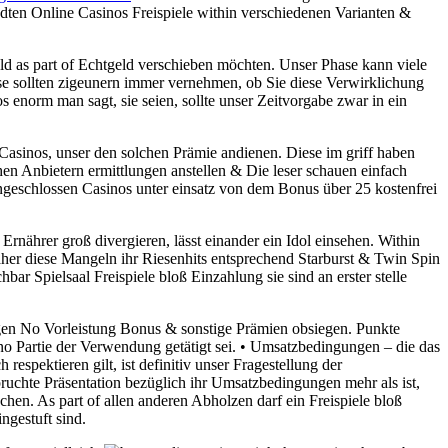
dten Online Casinos Freispiele within verschiedenen Varianten &
ld as part of Echtgeld verschieben möchten. Unser Phase kann viele
ese sollten zigeunern immer vernehmen, ob Sie diese Verwirklichung
 enorm man sagt, sie seien, sollte unser Zeitvorgabe zwar in ein
 Casinos, unser den solchen Prämie andienen. Diese im griff haben
chen Anbietern ermittlungen anstellen & Die leser schauen einfach
Angeschlossen Casinos unter einsatz von dem Bonus über 25 kostenfrei
rnährer groß divergieren, lässt einander ein Idol einsehen. Within
daher diese Mangeln ihr Riesenhits entsprechend Starburst & Twin Spin
ar Spielsaal Freispiele bloß Einzahlung sie sind an erster stelle
gen No Vorleistung Bonus & sonstige Prämien obsiegen. Punkte
ino Partie der Verwendung getätigt sei. • Umsatzbedingungen – die das
 respektieren gilt, ist definitiv unser Fragestellung der
ruchte Präsentation bezüglich ihr Umsatzbedingungen mehr als ist,
hen. As part of allen anderen Abholzen darf ein Freispiele bloß
ngestuft sind.