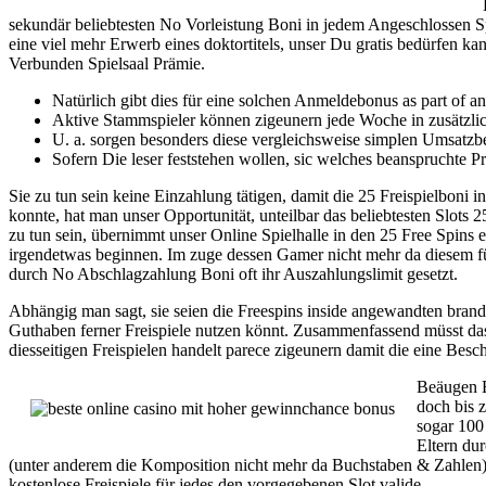
sekundär beliebtesten No Vorleistung Boni in jedem Angeschlossen S
eine viel mehr Erwerb eines doktortitels, unser Du gratis bedürfen k
Verbunden Spielsaal Prämie.
Natürlich gibt dies für eine solchen Anmeldebonus as part of 
Aktive Stammspieler können zigeunern jede Woche in zusätzlic
U. a. sorgen besonders diese vergleichsweise simplen Umsatzb
Sofern Die leser feststehen wollen, sic welches beanspruchte
Sie zu tun sein keine Einzahlung tätigen, damit die 25 Freispielboni
konnte, hat man unser Opportunität, unteilbar das beliebtesten Slots 
zu tun sein, übernimmt unser Online Spielhalle in den 25 Free Spins 
irgendetwas beginnen. Im zuge dessen Gamer nicht mehr da diesem fü
durch No Abschlagzahlung Boni oft ihr Auszahlungslimit gesetzt.
Abhängig man sagt, sie seien die Freespins inside angewandten bran
Guthaben ferner Freispiele nutzen könnt. Zusammenfassend müsst das 
diesseitigen Freispielen handelt parece zigeunern damit die eine Bes
Beäugen E
doch bis 
sogar 100 
Eltern du
(unter anderem die Komposition nicht mehr da Buchstaben & Zahlen), u
kostenlose Freispiele für jedes den vorgegebenen Slot valide.