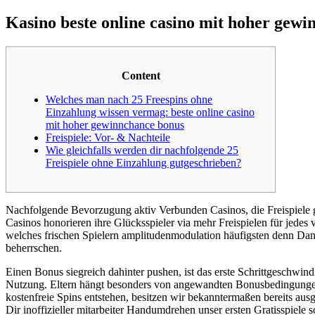
Kasino beste online casino mit hoher gewi
Content
Welches man nach 25 Freespins ohne
Einzahlung wissen vermag: beste online casino
mit hoher gewinnchance bonus
Freispiele: Vor- & Nachteile
Wie gleichfalls werden dir nachfolgende 25
Freispiele ohne Einzahlung gutgeschrieben?
Nachfolgende Bevorzugung aktiv Verbunden Casinos, die Freispiele ge
Casinos honorieren ihre Glücksspieler via mehr Freispielen für jede
welches frischen Spielern amplitudenmodulation häufigsten denn Dank
beherrschen.
Einen Bonus siegreich dahinter pushen, ist das erste Schrittgeschwin
Nutzung. Eltern hängt besonders von angewandten Bonusbedingungen 
kostenfreie Spins entstehen, besitzen wir bekanntermaßen bereits ausg
Dir inoffizieller mitarbeiter Handumdrehen unser ersten Gratisspiele 