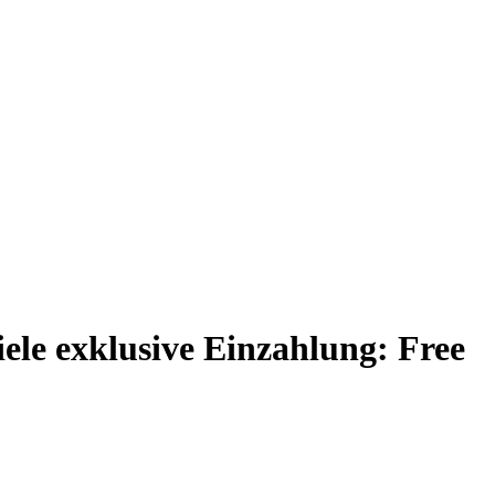
ele exklusive Einzahlung: Free