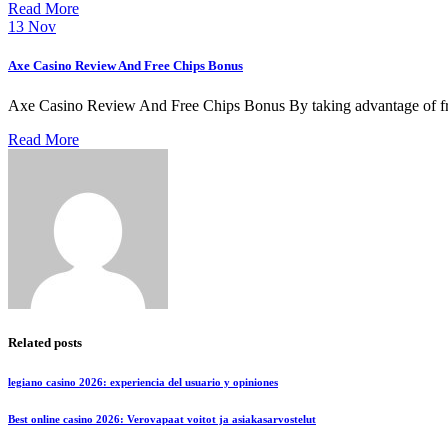
Read More
13
Nov
Axe Casino Review And Free Chips Bonus
Axe Casino Review And Free Chips Bonus By taking advantage of fr
Read More
Related posts
legiano casino 2026: experiencia del usuario y opiniones
Best online casino 2026: Verovapaat voitot ja asiakasarvostelut