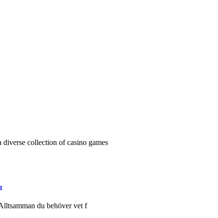
diverse collection of casino games
g
Alltsamman du behöver vet f