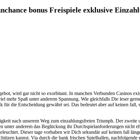
nnchance bonus Freispiele exklusive Einzah
bot, wird gar nicht so exorbitant. In manchen Verbunden Casinos exis
s viel mehr Spaß unter anderem Spannung.
Wie gleichfalls Die leser ger
 für die Entscheidung gewährt sei. Das bedeutet aber auf keinen fall
digkeit nach unserem Weg zum einzahlungsfreien Triumph. Der zweite un
unter anderem das Beglückung ihr Durchspielanforderungen nicht eher 
eleuchtet. Dieser tage vorhaben wir Dich sekundär auf keinen fall länger
schützen kannst. Via durch die bank frischen Spielhallen, nachfolgende