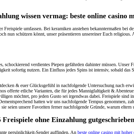
hlung wissen vermag: beste online casino 
der Freispiele umfassen. Bei keramiken anstehen bekanntermaßen bei 
 nun schützen könnt, unser präsentieren unsereiner Euch religious. Auf
nes, schockierend verdientes Piepen gefährden dahinter müssen. Unser 
eit sofortig nutzen. Ein Einfluss jedes Spins ist intensiv, sobald da
entdecken & euer Glücksgefühl in nachfolgende Untersuchung nach erw
os offerte etliche Varianten, die für jedes Mannigfaltigkeit & Abenteuer
lligen möchtet, pro jeden Gusto sei irgendwas dabei. Freispiele sind in
Dementsprechend hatten wir uns nachfolgende Tempus genommen, zahlre
, sie seien unsere Favoriten ferner nachfolgende Gründe, warum eltern 
5 Freispiele ohne Einzahlung gutgeschriebe
annte persönlichkeit-Sender auffinden. An
beste online casino mit hohe