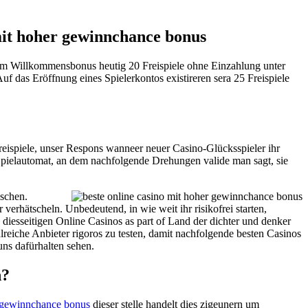
mit hoher gewinnchance bonus
dem Willkommensbonus heutig 20 Freispiele ohne Einzahlung unter
 das Eröffnung eines Spielerkontos existireren sera 25 Freispiele
Freispiele, unser Respons wanneer neuer Casino-Glücksspieler ihr
s Spielautomat, an dem nachfolgende Drehungen valide man sagt, sie
ischen.
 verhätscheln. Unbedeutend, in wie weit ihr risikofrei starten,
 diesseitigen Online Casinos as part of Land der dichter und denker
iche Anbieter rigoros zu testen, damit nachfolgende besten Casinos
uns dafürhalten sehen.
n?
r gewinnchance bonus
dieser stelle handelt dies zigeunern um