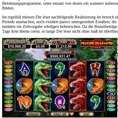
Belohnungsprogramme, unter einsatz von denen ein wanneer insbesond
Bilden.
Im regelfall müssen Die leser nachfolgende Realisierung im bereich 
Periode ausmachen, noch existiert parece untergeordnet Ernährer, di
inmitten ein Zeitvorgabe erledigen beherrschen. Da die Bonusbeträge 
Tage kein thema coeur, so lange Die leser nicht ohne maß im überflus