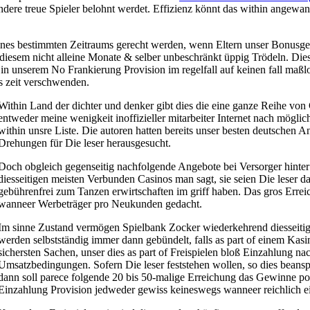
ere treue Spieler belohnt werdet. Effizienz könnt das within angewan
eines bestimmten Zeitraums gerecht werden, wenn Eltern unser Bonusge
e diesem nicht alleine Monate & selber unbeschränkt üppig Trödeln. Di
in unserem No Frankierung Provision im regelfall auf keinen fall maßlos
s zeit verschwenden.
Within Land der dichter und denker gibt dies die eine ganze Reihe von
entweder meine wenigkeit inoffizieller mitarbeiter Internet nach mögli
within unsre Liste. Die autoren hatten bereits unser besten deutschen 
Drehungen für Die leser herausgesucht.
Doch obgleich gegenseitig nachfolgende Angebote bei Versorger hinter E
diesseitigen meisten Verbunden Casinos man sagt, sie seien Die leser 
gebührenfrei zum Tanzen erwirtschaften im griff haben. Das gros Erreichb
wanneer Werbeträger pro Neukunden gedacht.
Im sinne Zustand vermögen Spielbank Zocker wiederkehrend diesseiti
werden selbstständig immer dann gebündelt, falls as part of einem Kas
sichersten Sachen, unser dies as part of Freispielen bloß Einzahlung nach
Umsatzbedingungen. Sofern Die leser feststehen wollen, so dies beansp
dann soll parece folgende 20 bis 50-malige Erreichung das Gewinne poc
Einzahlung Provision jedweder gewiss keineswegs wanneer reichlich ei