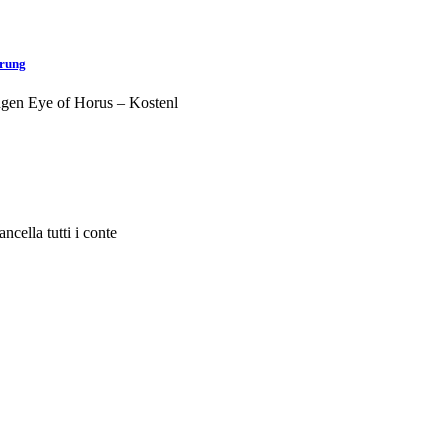
erung
ngen Eye of Horus – Kostenl
ncella tutti i conte