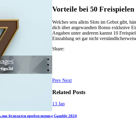
Vorteile bei 50 Freispiele
Welches sera allein Slots im Gebot gibt, hä
dich über angewandten Bonus exklusive Einza
Angaben unter anderem kannst 10 Freispiel
Einzahlung sei gar nicht verständlicherweis
Share:
Prev
Next
Related Posts
13
Jan
ълно безплатен пробен период Gamble 2024