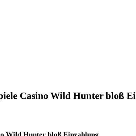
spiele Casino Wild Hunter bloß E
ino Wild Hunter bloß Einzahlung