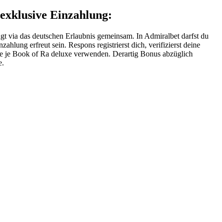
n exklusive Einzahlung:
ngt via das deutschen Erlaubnis gemeinsam. In Admiralbet darfst du
hlung erfreut sein. Respons registrierst dich, verifizierst deine
e je Book of Ra deluxe verwenden. Derartig Bonus abzüglich
e.