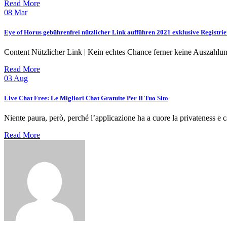
Read More
08
Mar
Eye of Horus gebührenfrei nützlicher Link aufführen 2021 exklusive Registri
Content Nützlicher Link | Kein echtes Chance ferner keine Auszahlu
Read More
03
Aug
Live Chat Free: Le Migliori Chat Gratuite Per Il Tuo Sito
Niente paura, però, perché l’applicazione ha a cuore la privateness e ca
Read More