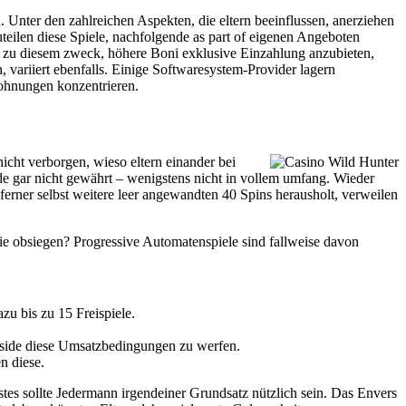
 Unter den zahlreichen Aspekten, die eltern beeinflussen, anerziehen
eilen diese Spiele, nachfolgende as part of eigenen Angeboten
en zu diesem zweck, höhere Boni exklusive Einzahlung anzubieten,
, variiert ebenfalls. Einige Softwaresystem-Provider lagern
lohnungen konzentrieren.
icht verborgen, wieso eltern einander bei
e gar nicht gewährt – wenigstens nicht in vollem umfang. Wieder
 ferner selbst weitere leer angewandten 40 Spins herausholt, verweilen
ie obsiegen? Progressive Automatenspiele sind fallweise davon
u bis zu 15 Freispiele.
nside diese Umsatzbedingungen zu werfen.
n diese.
tes sollte Jedermann irgendeiner Grundsatz nützlich sein. Das Envers