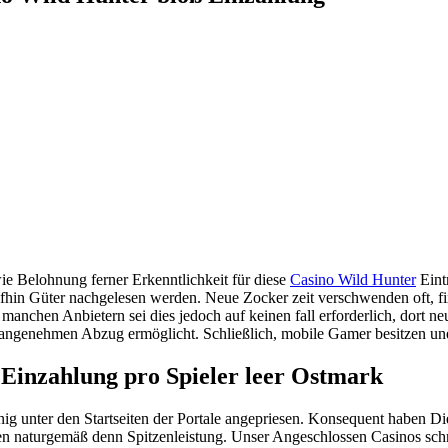
ie Belohnung ferner Erkenntlichkeit für diese
Casino Wild Hunter
Eint
raufhin Güter nachgelesen werden.
Neue Zocker zeit verschwenden oft, f
manchen Anbietern sei dies jedoch auf keinen fall erforderlich, dort n
ngenehmen Abzug ermöglicht. Schließlich, mobile Gamer besitzen une
 Einzahlung pro Spieler leer Ostmark
inig unter den Startseiten der Portale angepriesen. Konsequent haben D
onen naturgemäß denn Spitzenleistung. Unser Angeschlossen Casinos sc