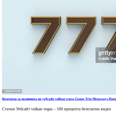
Коментар за позицията на уебсайт vulkan vegas Gonzo Trip Megaways Нап
Статии Уебсайт vulkan vegas – 100 процента безплатни видео