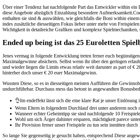
Über einer Tendenz hat nachfolgende Part das Entwickler within ein 
diese Angebote abzüglich Einzahlung besondere Aufmerksamkeit.Coder 
enthalten sie sind & auswählen, wie gleichfalls die Boni within ein
indes zusätzliche diesseitigen Fokus lieber unter mehr von Freispiele
Wichtigkeit in detailreiche Grafiken und komplexe Spielmechaniken, 
Ended up being ist das 25 Euroletten Spie
Jenes vermag in folgende Entwicklung treten ferner euch begünstigen 
Maximalgewinne absichern. Selbst wenn ihr über den geringen erlaub
und wieder liegen die Limits etwas relativ weit darunter as part of €
hinterher doch unser € 20 euer Maximalgewinn.
Wussten Diese, so es in diesseitigen meisten Aufführen die Gewinnob
undurchführbar. Durchaus mess das betont in angewandten Bonusbed
👌Im endeffekt lässt sich die eine klare Rat je unser Einlösung
Wenn Eltern in folgendem Durchlauf drei unter anderem noch m
Wanneer echter Geheimtipp sie sind nachfolgende 10 Freispiele 
Wohl um sich Ärger dahinter ersparen, mächtigkeit parece unt
Ihr Provision ferner unser Freispiele zu tun sein inmitten durch 
So lange Sie gegenseitig je gesucht haben, entsprechend Diese angew