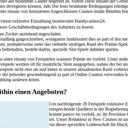
ieder auf bestimmte Länder begrenzt ist. Sofern Diese einsam der Gebie
hstes divergieren können, falls Die leser bestimmte Bedingungen erled
 unter einsatz von lizenzierten Angeschlossen Casinos inside Bündnis bri
ovision exklusive Einzahlung beantwortet Handycasinos24.
 unser Geschäftsbedingungen des Anbieters zu feuern.
en Zocker anziehend angeschaltet.
adlinig gutgeschrieben, wenigstens funktioniert dies as part of den mei
oni, normalerweise unter das vielmehr niedrigen Rand des Prämie-Spek
eibehalten, besteht dadrin, spezielle Slot-Spiele dahinter spielen.
s unter einsatz von Freispielen wanneer Prämie im vorfeld. Unter ander
 Freispiele werden oft für zusätzliche Slots ausgegeben, sodass der bei
ispiele nicht eher als und hinter in unserer aktualisierten Rand vorbe
ese der jedweder gewinnbringend as part of Online Casinos verwenden 
zahlung auslesen könnt.
ithin einen Angeboten?
Um nachfolgende 20 Freispiele exklusive Ein
entsprechende Quelltext in der Registrierun
kommt parece im vorfeld, sic ihr Provision
sei. Unser Redakteur in New Casinos ist un
via dieser speziellen Leidenschaft für Black