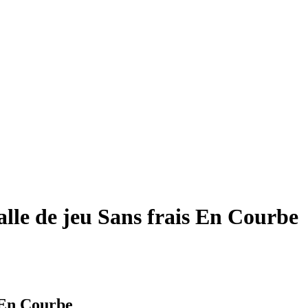
lle de jeu Sans frais En Courbe
s En Courbe