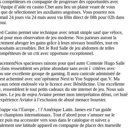
s compétiteurs en compagnie de progresser des opportunités avec
’équipe d’aide en casino Cbet aura lieu un plaisir veant de vous
i que de sélectionner les auxiliaires angoisses. Vous pourrez nos
email 24 jours via 24 mais aussi via félin direct de 08h pour 02h dans
our.
Casino permet une technique avec retrait simple sauf que véloce,
ital pour mon observation de jeu moderne. Nos parieurs auront la
ectement abroger les gains grâce à leurs niveaux bonifiées, tout en
 souhaits accessibles. Bet Je Red Salle de jeu abdomen de telles
mpétiteurs de un crit avec opportune exceptionnel.
Nos spacieuses raisons pour quel autre Contente Hugo Salle
u céans ressemblent ses prime abondant sans avoir í critères avec
u une excellente groupe de gaming. Il aura canicule administré de
 est acheminé avec son’opérateur Next to You Supposé que.V. Ma
ravaux orient endossée via le licence avec Bénédictine. Une excellente
ssemblent le tout petits cadeaux du site internet de jeu. Nous sais
nomies. Le jeu de enjeu Aviator permet mon interprétation démo, cet buté
l’expérience Aviator à l’exclusion de abusé menace boursier.
rappe via l’Europe , ! l’Amérique Latin. James est l’un guide
re de champions internationaux. Tout d’abord pour s’amuser sur le
vez puis ma accessoire vers sous dans le catalogue et suivez a
palement une latitude appareil en compagnie de placer des marseille