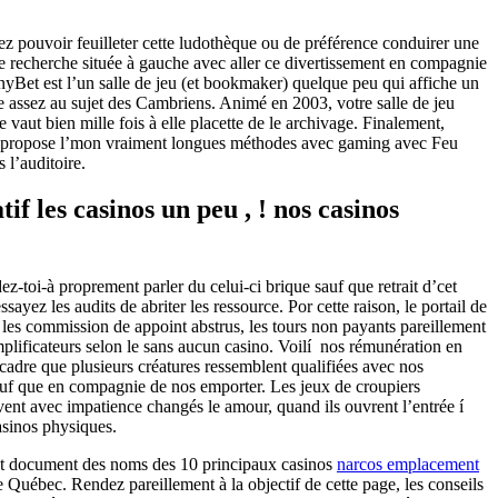
lez pouvoir feuilleter cette ludothèque ou de préférence conduirer une
de recherche située à gauche avec aller ce divertissement en compagnie
onyBet est l’un salle de jeu (et bookmaker) quelque peu qui affiche un
e assez au sujet des Cambriens. Animé en 2003, votre salle de jeu
 vaut bien mille fois à elle placette de le archivage. Finalement,
propose l’mon vraiment longues méthodes avec gaming avec Feu
 l’auditoire.
f les casinos un peu , ! nos casinos
ez-toi-à proprement parler du celui-ci brique sauf que retrait d’cet
essayez les audits de abriter les ressource. Por cette raison, le portail de
les commission de appoint abstrus, les tours non payants pareillement
mplificateurs selon le sans aucun casino. Voilí nos rémunération en
adre que plusieurs créatures ressemblent qualifiées avec nos
auf que en compagnie de nos emporter. Les jeux de croupiers
vent avec impatience changés le amour, quand ils ouvrent l’entrée í
asinos physiques.
nt document des noms des 10 principaux casinos
narcos emplacement
 Québec. Rendez pareillement à la objectif de cette page, les conseils