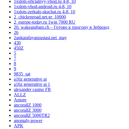
1xslots-oficialnyy-vhod.ru 4-8, 10
1xslots-vhod-android.ru 4-8, 10
1xslots-zerkalo-skachat.ru 4-8, 10
2_chickenroad.net.gr_10000
2_europe-today.ru 1win 7000 RU
20. wakeandjam.ch – Готово к прогону в Зеброид
26
2ankarafayansustasi.net_may
430
450Z
5
7
8
9
9835_sat
a16z generative ai
a16z generative ai 1
alexander casino FR
ALLZ
Amore
ancorallZ 1000
ancorallZ 3000
ancorallZ 5000TR2
anomaly-power
APK