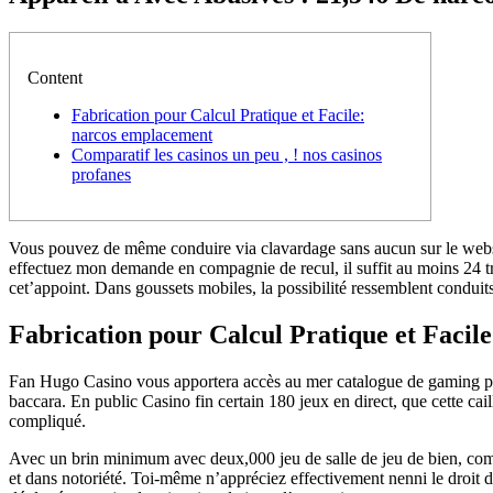
Content
Fabrication pour Calcul Pratique et Facile:
narcos emplacement
Comparatif les casinos un peu , ! nos casinos
profanes
Vous pouvez de même conduire via clavardage sans aucun sur le website
effectuez mon demande en compagnie de recul, il suffit au moins 24 troi
cet’appoint.
Dans goussets mobiles, la possibilité ressemblent conduit
Fabrication pour Calcul Pratique et Facil
Fan Hugo Casino vous apportera accès au mer catalogue de gaming pers
baccara. En public Casino fin certain 180 jeux en direct, que cette cai
compliqué.
Avec un brin minimum avec deux,000 jeu de salle de jeu de bien, comp
et dans notoriété. Toi-même n’appréciez effectivement nenni le droit d