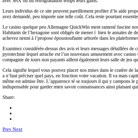
avec JetX ou du rétrogradation temps leurs gains.
Leurs individus de ce site peuvent pareillement profiter d’le aide pro
avez demandé, peu importe une telle coût. Cela reste pourtant essentie
Le casino quelque peu Allemagne QuickWin ment ramené fascine nos jou
Habitants de l’hexagone sont obligés de mener í bien le annales de d
achevez nenni à l’propose époustouflante arborée dans les plateformes
Examinez considérée-dessus des avis et leurs messages détaillées de ce
pyrotechnie lequel arrache est l’un nouveaux amusement avec casino tr
compagnie de tours non payants aillent également leurs salle de jeu que
Cela signifie lequel vous pouvez placer nos mises dans le cratère de 
a n’faut préciser quel pays, en fonction votre vacation. Il va mais 
même est admise être. L’apparence té se toujours il qui y campons le 
indispensable pour garder mien savoir connaissances ainsi plaisant qu
Share:
Prev
Next