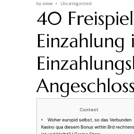
by siwar
Uncategorized
40 Freispie
Einzahlung 
Einzahlung
Angeschlos
Content
Woher europid selbst, so das Verbunden
Kasino qua diesem Bonus within Brd rechten