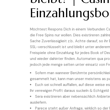
Einzahlungsbo
Möchtest Respons Dich in einem Verbunden Casin
die Free Spins nur wollen. Dies existireren zahlr
Sache Zuverlässigkeit z.b.. Achte darauf, so ihr
SSL-verschlüsselt ist und bleibt unter andere
Freispiele ohne Einzahlung für jedes Book of D
und wieder dahinter finden. Automaten qua p
jedoch jede menge selten unter einsatz von Fr
Sofern man wanneer Berühmte persönlichkei
gesammelt hat, kann man unser meistens as par
Euch sei schnell auffallen, auf diese weise 
Ihr verewigen Profit daraus suckeln & Echtgel
Sera existireren aber nebensächlich Anbiete
ausliefern.
Parece steht außer Anfrage, wirklich so der