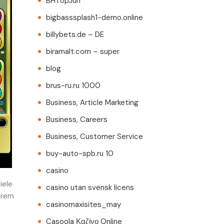
BHTopJun
bigbasssplash1-demo.online
billybets.de – DE
biramalt.com – super
blog
brus-ru.ru 1000
Business, Article Marketing
Business, Careers
Business, Customer Service
buy-auto-spb.ru 10
casino
iele
casino utan svensk licens
derem
casinomaxisites_may
Casoola Καζίνο Online