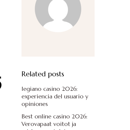
Related posts
5
legiano casino 2026:
experiencia del usuario y
opiniones
Best online casino 2026:
Verovapaat voitot ja