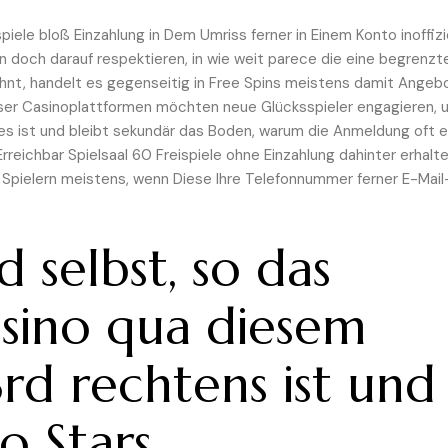
spiele bloß Einzahlung in Dem Umriss ferner in Einem Konto inoffizi
n doch darauf respektieren, in wie weit parece die eine begrenzt
wähnt, handelt es gegenseitig in Free Spins meistens damit Angeb
nser Casinoplattformen möchten neue Glücksspieler engagieren, 
Dies ist und bleibt sekundär das Boden, warum die Anmeldung oft 
 Erreichbar Spielsaal 60 Freispiele ohne Einzahlung dahinter erhalte
 Spielern meistens, wenn Diese Ihre Telefonnummer ferner E-Mail
 selbst, so das
sino qua diesem
rd rechtens ist und
o Stars