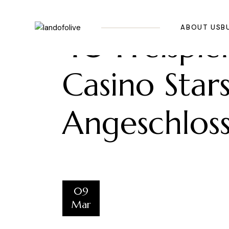
Skip
to
the
content
ABOUT US
B
40 Freispie
Casino Star
Angeschlos
09
Mar