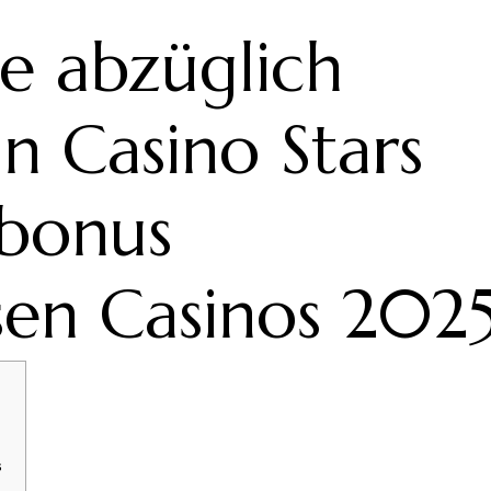
le abzüglich
in Casino Stars
sbonus
sen Casinos 202
s