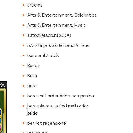
articles
Arts & Entertainment, Celebrities
Arts & Entertainment, Music
autodilerspb.ru 2000
bÃ¤sta postorder brudlÃ¤nder
bancorallZ 50%
Banda
Bella
best
best mail order bride companies
best places to find mail order
bride
betriot recensione