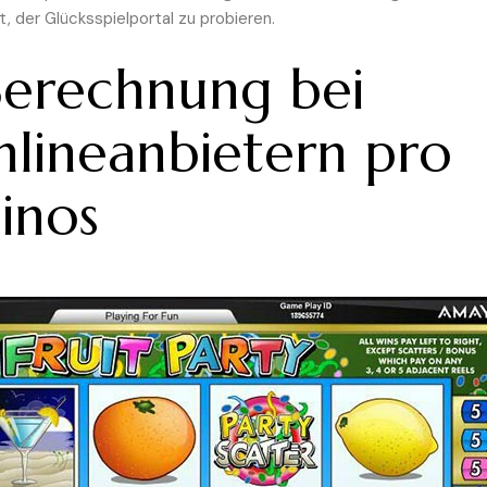
, der Glücksspielportal zu probieren.
 Berechnung bei
nlineanbietern pro
inos