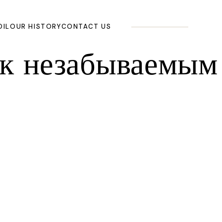
OIL
OUR HISTORY
CONTACT US
 к незабываемым