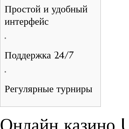
Простой и удобный
интерфейс
Поддержка 24/7
Регулярные турниры
Онлайн казино 