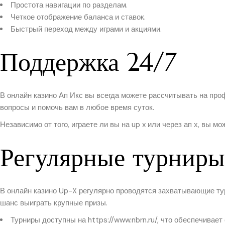
Простота навигации по разделам.
Четкое отображение баланса и ставок.
Быстрый переход между играми и акциями.
Поддержка 24/7
В онлайн казино Ап Икс вы всегда можете рассчитывать на пр
вопросы и помочь вам в любое время суток.
Независимо от того, играете ли вы на up x или через ап х, вы
Регулярные турниры
В онлайн казино Up-X регулярно проводятся захватывающие турн
шанс выиграть крупные призы.
Турниры доступны на https://www.nbrn.ru/, что обеспечивает