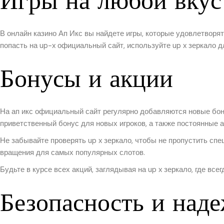
Игры на любой вкус
В онлайн казино Ап Икс вы найдете игры, которые удовлетворя
попасть на up-x официальный сайт, используйте up x зеркало д
Бонусы и акции
На ап икс официальный сайт регулярно добавляются новые бон
приветственный бонус для новых игроков, а также постоянные 
Не забывайте проверять up x зеркало, чтобы не пропустить сп
вращения для самых популярных слотов.
Будьте в курсе всех акций, заглядывая на up x зеркало, где вс
Безопасность и над