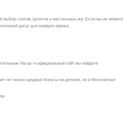
й выбор слотов, рулеток и настольных игр. Если вы не можете
тельный досуг для каждого игрока.
кательным. На up-x официальный сайт вы найдете
ает не только щедрые бонусы на депозит, но и бесплатные
ов.