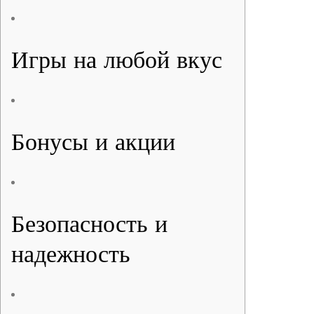
Игры на любой вкус
Бонусы и акции
Безопасность и
надежность