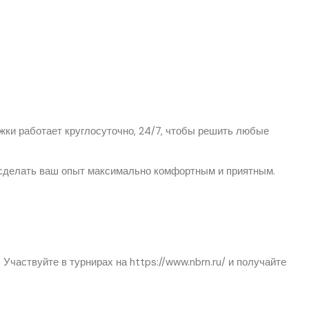
ки работает круглосуточно, 24/7, чтобы решить любые
бы сделать ваш опыт максимально комфортным и приятным.
Участвуйте в турнирах на https://www.nbrn.ru/ и получайте