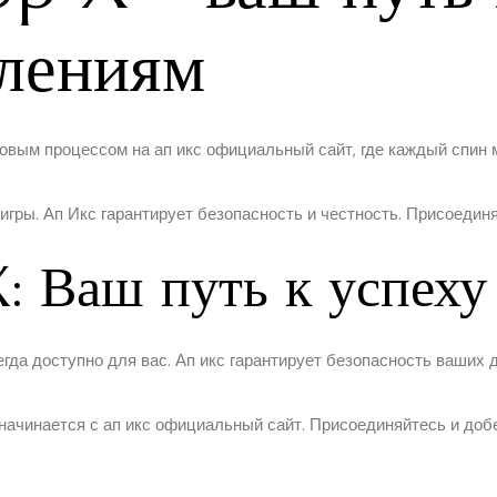
тлениям
вым процессом на ап икс официальный сайт, где каждый спин м
ры. Ап Икс гарантирует безопасность и честность. Присоединяй
: Ваш путь к успеху
егда доступно для вас. Ап икс гарантирует безопасность ваших
 начинается с ап икс официальный сайт. Присоединяйтесь и доб