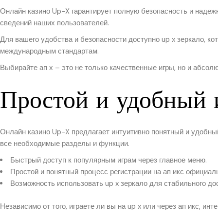
Онлайн казино Up-X гарантирует полную безопасность и надеж
сведений наших пользователей.
Для вашего удобства и безопасности доступно up x зеркало, ко
международным стандартам.
Выбирайте ап х – это не только качественные игры, но и абсол
Простой и удобный 
Онлайн казино Up-X предлагает интуитивно понятный и удобны
все необходимые разделы и функции.
Быстрый доступ к популярным играм через главное меню.
Простой и понятный процесс регистрации на ап икс официал
Возможность использовать up x зеркало для стабильного до
Независимо от того, играете ли вы на up x или через ап икс, 