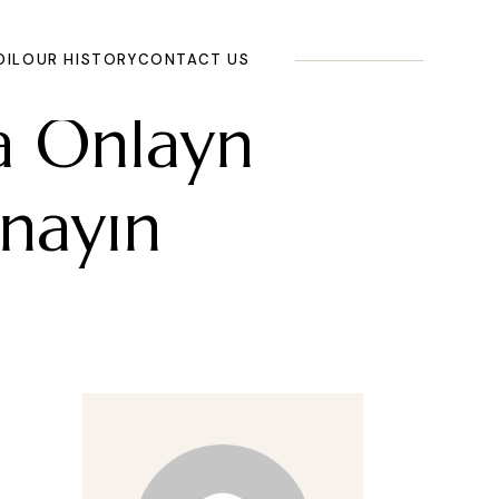
OIL
OUR HISTORY
CONTACT US
a Onlayn
ınayın