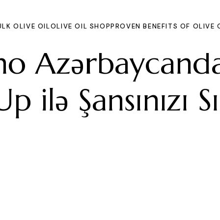
ULK OLIVE OIL
OLIVE OIL SHOP
PROVEN BENEFITS OF OLIVE 
ino Azərbaycand
p ilə Şansınızı S