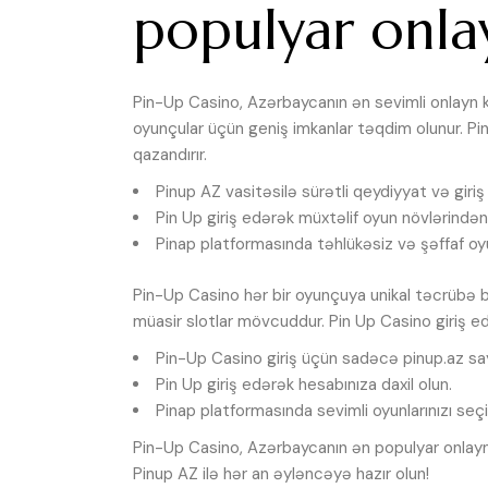
populyar onla
Pin-Up Casino, Azərbaycanın ən sevimli onlayn k
oyunçular üçün geniş imkanlar təqdim olunur. Pin
qazandırır.
Pinup AZ vasitəsilə sürətli qeydiyyat və giriş
Pin Up giriş edərək müxtəlif oyun növlərindən
Pinap platformasında təhlükəsiz və şəffaf oy
Pin-Up Casino hər bir oyunçuya unikal təcrübə b
müasir slotlar mövcuddur. Pin Up Casino giriş edə
Pin-Up Casino giriş üçün sadəcə pinup.az sayt
Pin Up giriş edərək hesabınıza daxil olun.
Pinap platformasında sevimli oyunlarınızı seçi
Pin-Up Casino, Azərbaycanın ən populyar onlayn 
Pinup AZ ilə hər an əyləncəyə hazır olun!