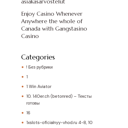
asiakasarvostelut
Enjoy Casino Whenever
Anywhere the whole of
Canada with Gangstasino
Casino
Categories
! Без рубрики
1
1 Win Aviator
10. 140er.ch (betonred) – Тексты
готовы
16
1xslots-oficialnyy-vhod.ru 4-8, 10