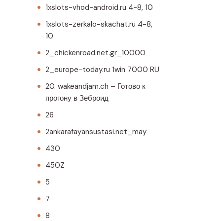
1xslots-vhod-android.ru 4-8, 10
1xslots-zerkalo-skachat.ru 4-8,
10
2_chickenroad.net.gr_10000
2_europe-today.ru 1win 7000 RU
20. wakeandjam.ch – Готово к
прогону в Зеброид
26
2ankarafayansustasi.net_may
430
450Z
5
7
8