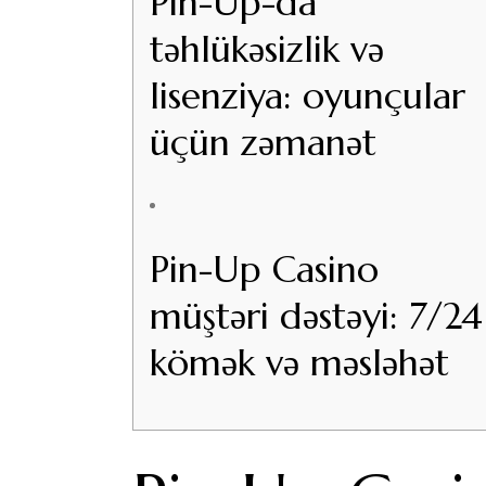
Pin-Up-da
təhlükəsizlik və
lisenziya: oyunçular
üçün zəmanət
Pin-Up Casino
müştəri dəstəyi: 7/24
kömək və məsləhət