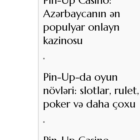
Pin-Up Casino:
Azərbaycanın ən
populyar onlayn
kazinosu
Pin-Up-da oyun
növləri: slotlar, rulet,
poker və daha çoxu