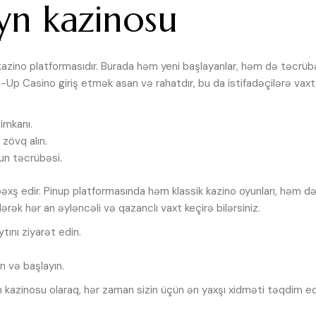
yn kazinosu
azino platformasıdır. Burada həm yeni başlayanlar, həm də təcrübə
-Up Casino giriş etmək asan və rahatdır, bu da istifadəçilərə vaxt
 imkanı.
 zövq alın.
un təcrübəsi.
əxş edir. Pinup platformasında həm klassik kazino oyunları, həm d
rək hər an əyləncəli və qazanclı vaxt keçirə bilərsiniz.
ını ziyarət edin.
n və başlayın.
kazinosu olaraq, hər zaman sizin üçün ən yaxşı xidməti təqdim edi