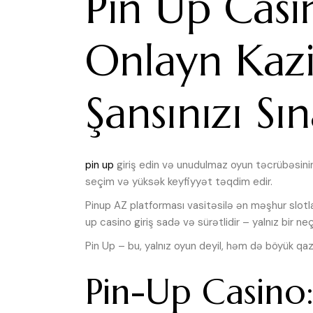
Pin Up Cas
Onlayn Kazi
Şansınızı Sı
pin up
giriş edin və unudulmaz oyun təcrübəsinin 
seçim və yüksək keyfiyyət təqdim edir.
Pinup AZ platforması vasitəsilə ən məşhur slotla
up casino giriş sadə və sürətlidir – yalnız bir neçə
Pin Up – bu, yalnız oyun deyil, həm də böyük qaz
Pin-Up Casino