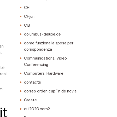
CH
CHjun
CIB
columbus-deluxe.de
come funziona la sposa per
dan
corrispondenza
i,
Communications, Video
Conferencing
bir
Computers, Hardware
real
contacts
əm
correo orden cupГіn de novia
Create
it
cui2020.com2