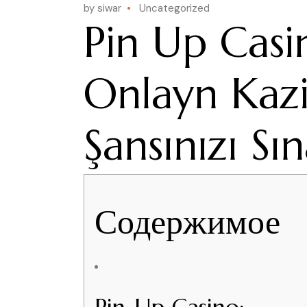
by siwar
Uncategorized
Pin Up Cas
Onlayn Kazi
Şansınızı Sı
Содержимое