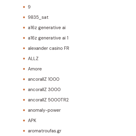
9
9835_sat
a16z generative ai
a16z generative ai 1
alexander casino FR
ALLZ
Amore
ancorallZ 1000
ancorallZ 3000
ancorallZ 5000TR2
anomaly-power
APK
aromatroufas.gr