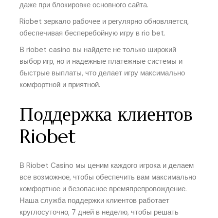
даже при блокировке основного сайта.
Riobet зеркало рабочее и регулярно обновляется,
обеспечивая бесперебойную игру в rio bet.
В riobet casino вы найдете не только широкий
выбор игр, но и надежные платежные системы и
быстрые выплаты, что делает игру максимально
комфортной и приятной.
Поддержка клиентов
Riobet
В Riobet Casino мы ценим каждого игрока и делаем
все возможное, чтобы обеспечить вам максимально
комфортное и безопасное времяпрепровождение.
Наша служба поддержки клиентов работает
круглосуточно, 7 дней в неделю, чтобы решать