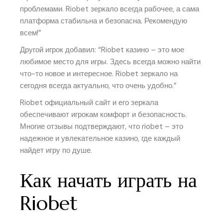
проблемами. Riobet зеркало всегда рабочее, а сама
платформа стабильна и безопасна. Рекомендую
всем!”
Другой игрок добавил: “Riobet казино – это мое
любимое место для игры. Здесь всегда можно найти
что-то новое и интересное. Riobet зеркало на
сегодня всегда актуально, что очень удобно.”
Riobet официальный сайт и его зеркала
обеспечивают игрокам комфорт и безопасность.
Многие отзывы подтверждают, что riobet – это
надежное и увлекательное казино, где каждый
найдет игру по душе.
Как начать играть на
Riobet