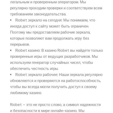
легальным и проверенным оператором. Мы
регулярно проходим проверки и соответствуем всем
требованиям законодательства.
Riobet зеркало на сегодня: Мы понимаем, что
иногда доступ к сайту может быть ограничен.
Поэтому мы предоставляем рабочие зеркала,
которые позволяют вам продолжать игру без
перерывов.
Riobet казино: В казино Riobet вы найдете только
проверенные игры от ведущих разработчиков. Мы
используем генератор случайных чисел, чтобы
обеспечить честность игры.
Riobet зеркало рабочее: Наши зеркала регулярно
обновляются и проверяются на работоспособность,
чтобы вы всегда могли получить доступ к своему
любимому казино.
Riobet – это не просто слово, а символ надежности
и безопасности в мире онлайн-казино. Мы