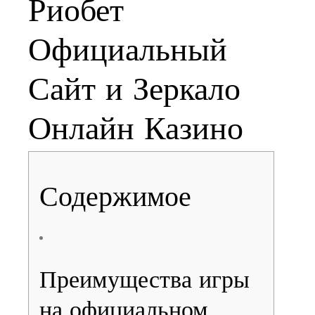
Риобет
Официальный
Сайт и Зеркало
Онлайн Казино
Содержимое
Преимущества игры
на официальном