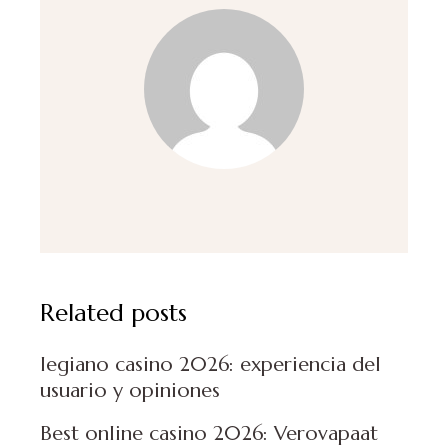
Related posts
legiano casino 2026: experiencia del
usuario y opiniones
Best online casino 2026: Verovapaat