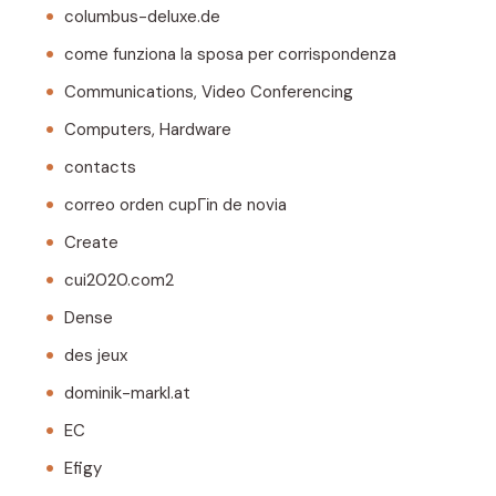
columbus-deluxe.de
come funziona la sposa per corrispondenza
Communications, Video Conferencing
Computers, Hardware
contacts
correo orden cupГіn de novia
Create
cui2020.com2
Dense
des jeux
dominik-markl.at
EC
Efigy