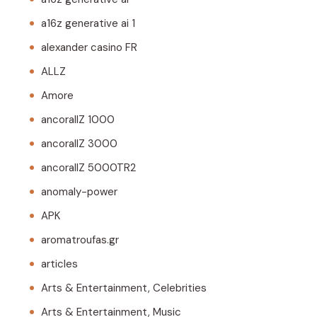
a16z generative ai 1
alexander casino FR
ALLZ
Amore
ancorallZ 1000
ancorallZ 3000
ancorallZ 5000TR2
anomaly-power
APK
aromatroufas.gr
articles
Arts & Entertainment, Celebrities
Arts & Entertainment, Music