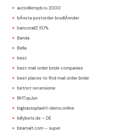
autodilerspb.ru 2000
bÃ¤sta postorder brudlÃ¤nder
bancorallZ 50%
Banda
Bella
best
best mail order bride companies
best places to find mail order bride
betriot recensione
BHTopJun
bigbasssplash1-demo.online
billybets.de – DE
biramalt.com – super