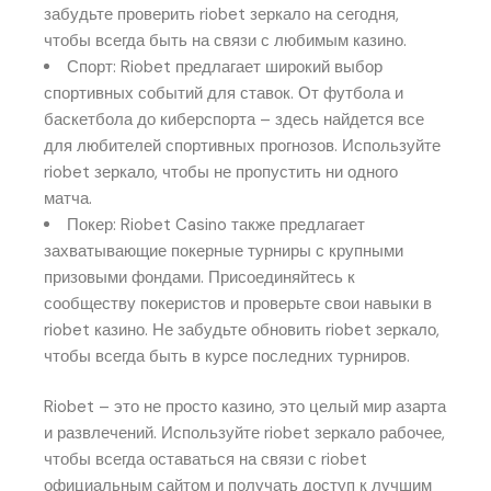
забудьте проверить riobet зеркало на сегодня,
чтобы всегда быть на связи с любимым казино.
Спорт: Riobet предлагает широкий выбор
спортивных событий для ставок. От футбола и
баскетбола до киберспорта – здесь найдется все
для любителей спортивных прогнозов. Используйте
riobet зеркало, чтобы не пропустить ни одного
матча.
Покер: Riobet Casino также предлагает
захватывающие покерные турниры с крупными
призовыми фондами. Присоединяйтесь к
сообществу покеристов и проверьте свои навыки в
riobet казино. Не забудьте обновить riobet зеркало,
чтобы всегда быть в курсе последних турниров.
Riobet – это не просто казино, это целый мир азарта
и развлечений. Используйте riobet зеркало рабочее,
чтобы всегда оставаться на связи с riobet
официальным сайтом и получать доступ к лучшим