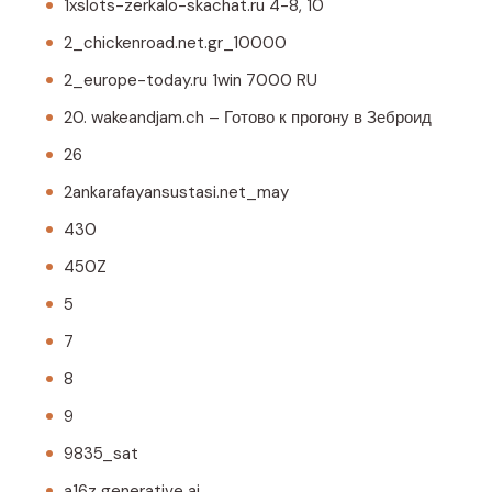
1xslots-zerkalo-skachat.ru 4-8, 10
2_chickenroad.net.gr_10000
2_europe-today.ru 1win 7000 RU
20. wakeandjam.ch – Готово к прогону в Зеброид
26
2ankarafayansustasi.net_may
430
450Z
5
7
8
9
9835_sat
a16z generative ai