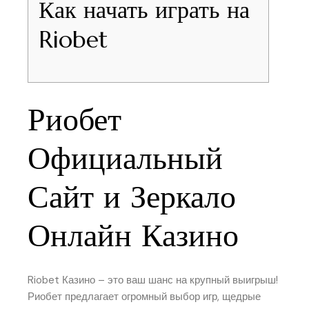
Как начать играть на
Riobet
Риобет
Официальный
Сайт и Зеркало
Онлайн Казино
Riobet Казино – это ваш шанс на крупный выигрыш!
Риобет предлагает огромный выбор игр, щедрые