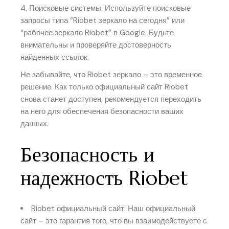
4. Поисковые системы: Используйте поисковые
запросы типа “Riobet зеркало на сегодня” или
“рабочее зеркало Riobet” в Google. Будьте
внимательны и проверяйте достоверность
найденных ссылок.
Не забывайте, что Riobet зеркало – это временное
решение. Как только официальный сайт Riobet
снова станет доступен, рекомендуется переходить
на него для обеспечения безопасности ваших
данных.
Безопасность и
надежность Riobet
Riobet официальный сайт: Наш официальный
сайт – это гарантия того, что вы взаимодействуете с