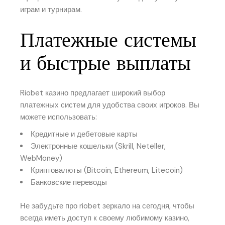
играм и турнирам.
Платежные системы
и быстрые выплаты
Riobet казино предлагает широкий выбор
платежных систем для удобства своих игроков. Вы
можете использовать:
Кредитные и дебетовые карты
Электронные кошельки (Skrill, Neteller,
WebMoney)
Криптовалюты (Bitcoin, Ethereum, Litecoin)
Банковские переводы
Не забудьте про riobet зеркало на сегодня, чтобы
всегда иметь доступ к своему любимому казино,