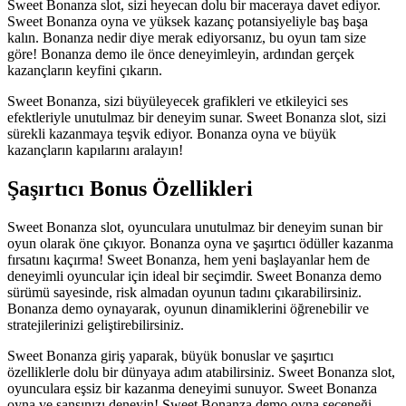
Sweet Bonanza slot, sizi heyecan dolu bir maceraya davet ediyor.
Sweet Bonanza oyna ve yüksek kazanç potansiyeliyle baş başa
kalın. Bonanza nedir diye merak ediyorsanız, bu oyun tam size
göre! Bonanza demo ile önce deneyimleyin, ardından gerçek
kazançların keyfini çıkarın.
Sweet Bonanza, sizi büyüleyecek grafikleri ve etkileyici ses
efektleriyle unutulmaz bir deneyim sunar. Sweet Bonanza slot, sizi
sürekli kazanmaya teşvik ediyor. Bonanza oyna ve büyük
kazançların kapılarını aralayın!
Şaşırtıcı Bonus Özellikleri
Sweet Bonanza slot, oyunculara unutulmaz bir deneyim sunan bir
oyun olarak öne çıkıyor. Bonanza oyna ve şaşırtıcı ödüller kazanma
fırsatını kaçırma! Sweet Bonanza, hem yeni başlayanlar hem de
deneyimli oyuncular için ideal bir seçimdir. Sweet Bonanza demo
sürümü sayesinde, risk almadan oyunun tadını çıkarabilirsiniz.
Bonanza demo oynayarak, oyunun dinamiklerini öğrenebilir ve
stratejilerinizi geliştirebilirsiniz.
Sweet Bonanza giriş yaparak, büyük bonuslar ve şaşırtıcı
özelliklerle dolu bir dünyaya adım atabilirsiniz. Sweet Bonanza slot,
oyunculara eşsiz bir kazanma deneyimi sunuyor. Sweet Bonanza
oyna ve şansınızı deneyin! Sweet Bonanza demo oyna seçeneği