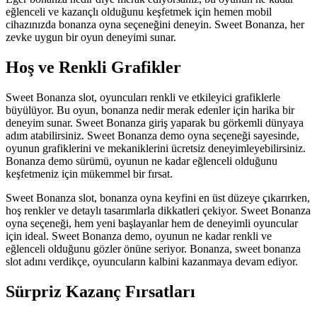
eğlenceli ve kazançlı olduğunu keşfetmek için hemen mobil
cihazınızda bonanza oyna seçeneğini deneyin. Sweet Bonanza, her
zevke uygun bir oyun deneyimi sunar.
Hoş ve Renkli Grafikler
Sweet Bonanza slot, oyuncuları renkli ve etkileyici grafiklerle
büyülüyor. Bu oyun, bonanza nedir merak edenler için harika bir
deneyim sunar. Sweet Bonanza giriş yaparak bu görkemli dünyaya
adım atabilirsiniz. Sweet Bonanza demo oyna seçeneği sayesinde,
oyunun grafiklerini ve mekaniklerini ücretsiz deneyimleyebilirsiniz.
Bonanza demo sürümü, oyunun ne kadar eğlenceli olduğunu
keşfetmeniz için mükemmel bir fırsat.
Sweet Bonanza slot, bonanza oyna keyfini en üst düzeye çıkarırken,
hoş renkler ve detaylı tasarımlarla dikkatleri çekiyor. Sweet Bonanza
oyna seçeneği, hem yeni başlayanlar hem de deneyimli oyuncular
için ideal. Sweet Bonanza demo, oyunun ne kadar renkli ve
eğlenceli olduğunu gözler önüne seriyor. Bonanza, sweet bonanza
slot adını verdikçe, oyuncuların kalbini kazanmaya devam ediyor.
Sürpriz Kazanç Fırsatları