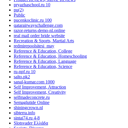
pryazhaschool.ru 10
pu(2)
Public
pucenkoclinic.ru 100
qatarairwayschallenge.com
razor-returns-demo-nl.online
real mail order bride website
Recreation & Sports, Martial Arts
redmirepoolsitesi_may
Reference & Education, College
Reference & Education, Homeschooling
Reference & Education, Language
Reference & Education, Science
ru-npf.ru 10
salto.pk2
sanal-kumar.com 1000
Self Improvement, Attraction
Self Improvement, Creativity
selfmadeconcrete.ru
Semaglutide Online
shiningcrown.nl
sibterra.info
sintai74.ru 4-8
Slotsvader Ελλάδα