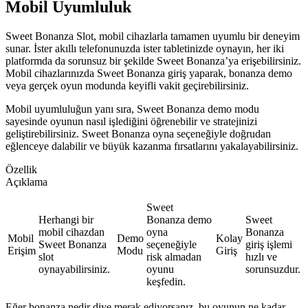
Mobil Uyumluluk
Sweet Bonanza Slot, mobil cihazlarla tamamen uyumlu bir deneyim
sunar. İster akıllı telefonunuzda ister tabletinizde oynayın, her iki
platformda da sorunsuz bir şekilde Sweet Bonanza’ya erişebilirsiniz.
Mobil cihazlarınızda Sweet Bonanza giriş yaparak, bonanza demo
veya gerçek oyun modunda keyifli vakit geçirebilirsiniz.
Mobil uyumluluğun yanı sıra, Sweet Bonanza demo modu
sayesinde oyunun nasıl işlediğini öğrenebilir ve stratejinizi
geliştirebilirsiniz. Sweet Bonanza oyna seçeneğiyle doğrudan
eğlenceye dalabilir ve büyük kazanma fırsatlarını yakalayabilirsiniz.
Özellik
Açıklama
Sweet
Herhangi bir
Bonanza demo
Sweet
mobil cihazdan
oyna
Bonanza
Mobil
Demo
Kolay
Sweet Bonanza
seçeneğiyle
giriş işlemi
Erişim
Modu
Giriş
slot
risk almadan
hızlı ve
oynayabilirsiniz.
oyunu
sorunsuzdur.
keşfedin.
Eğer bonanza nedir diye merak ediyorsanız, bu oyunun ne kadar