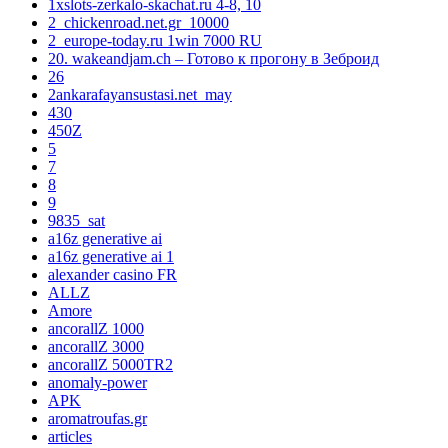
1xslots-zerkalo-skachat.ru 4-8, 10
2_chickenroad.net.gr_10000
2_europe-today.ru 1win 7000 RU
20. wakeandjam.ch – Готово к прогону в Зеброид
26
2ankarafayansustasi.net_may
430
450Z
5
7
8
9
9835_sat
a16z generative ai
a16z generative ai 1
alexander casino FR
ALLZ
Amore
ancorallZ 1000
ancorallZ 3000
ancorallZ 5000TR2
anomaly-power
APK
aromatroufas.gr
articles