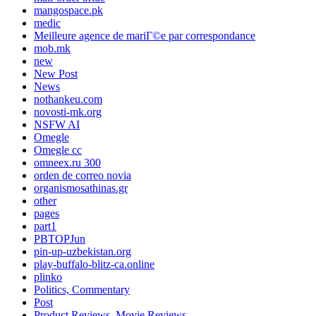
mangospace.pk
medic
Meilleure agence de mariГ©e par correspondance
mob.mk
new
New Post
News
nothankeu.com
novosti-mk.org
NSFW AI
Omegle
Omegle cc
omneex.ru 300
orden de correo novia
organismosathinas.gr
other
pages
part1
PBTOPJun
pin-up-uzbekistan.org
play-buffalo-blitz-ca.online
plinko
Politics, Commentary
Post
Product Reviews, Movie Reviews