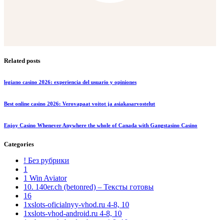
Related posts
legiano casino 2026: experiencia del usuario y opiniones
Best online casino 2026: Verovapaat voitot ja asiakasarvostelut
Enjoy Casino Whenever Anywhere the whole of Canada with Gangstasino Casino
Categories
! Без рубрики
1
1 Win Aviator
10. 140er.ch (betonred) – Тексты готовы
16
1xslots-oficialnyy-vhod.ru 4-8, 10
1xslots-vhod-android.ru 4-8, 10