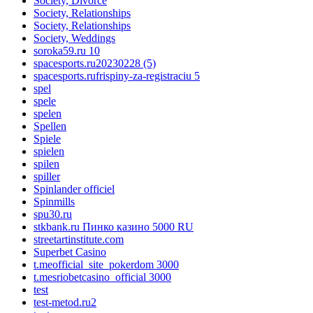
Society, Divorce
Society, Relationships
Society, Relationships
Society, Weddings
soroka59.ru 10
spacesports.ru20230228 (5)
spacesports.rufrispiny-za-registraciu 5
spel
spele
spelen
Spellen
Spiele
spielen
spilen
spiller
Spinlander officiel
Spinmills
spu30.ru
stkbank.ru Пинко казино 5000 RU
streetartinstitute.com
Superbet Casino
t.meofficial_site_pokerdom 3000
t.mesriobetcasino_official 3000
test
test-metod.ru2