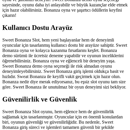
sayesinde, oyunu daha iyi anlayabilir ve büyük kazançlar elde etmek
için hazır olabilirsiniz. Bonanza oyna ve şaşırtıcı ödüllerin keyfini
çıkarın!
Kullanıcı Dostu Arayüz
Sweet Bonanza Slot, hem yeni başlayanlar hem de deneyimli
oyuncular için tasarlanmış kullanıcı dostu bir arayüze sahiptir. Sweet
Bonanza oyna ve kolayca kazanma fırsatlarını keşfet. Bonanza
demo sürümü ile ücretsiz deneme yapabilir ve oyunun inceliklerini
öğrenebilirsiniz. Bonanza oyna ve eğlenceli bir deneyim yaşa.
Sweet Bonanza demo oyna seçeneği ile risk almadan oyunu
deneyimleyebilirsiniz. Sweet Bonanza giriş işlemi oldukça basit ve
hızlıdır. Sweat Bonanza ile keyifli vakit geçirmek için hazır olun.
Bonanza nedir diye merak ediyorsanız, bu eşsiz slot oyunu tam size
göre. Sweet Bonanza ile unutulmaz bir oyun deneyimi sizi bekliyor.
Güvenilirlik ve Güvenlik
Sweet Bonanza Slot oyunu, hem eğlence hem de güvenilirlik
sağlamak için tasarlanmıştır. Oyuncular için en önemli konulardan
biri, oyunun güvenliği ve güvenilirliğidir. Bu nedenle, Sweet
Bonanza giriş süreci ve işlemleri tamamen güvenli bir şekilde