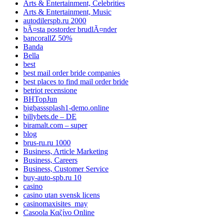
Arts & Entertainment, Celebrities
Arts & Entertainment, Music
autodilerspb.ru 2000
bÃ¤sta postorder brudlÃ¤nder
bancorallZ 50%
Banda
Bella
best
best mail order bride companies
best places to find mail order bride
betriot recensione
BHTopJun
bigbasssplash1-demo.online
billybets.de – DE
biramalt.com – super
blog
brus-ru.ru 1000
Business, Article Marketing
Business, Careers
Business, Customer Service
buy-auto-spb.ru 10
casino
casino utan svensk licens
casinomaxisites_may
Casoola Καζίνο Online