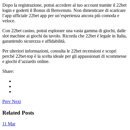
Dopo la registrazione, potrai accedere al tuo account tramite il 22bet
login e goderti il Bonus di Benvenuto. Non dimenticare di scaricare
l’app ufficiale 22bet app per un’esperienza ancora più comoda e
veloce.
Con 22bet casino, potrai esplorare una vasta gamma di giochi, dalle
slot machine ai giochi da tavolo. Ricorda che 22bet è legale in Italia,
garantendo sicurezza e affidabilità.
Per ulteriori informazioni, consulta le 22bet recensioni e scopri
perché 22bet-top è la scelta ideale per gli appassionati di scommesse
e giochi d’azzardo online.
Share:
Prev
Next
Related Posts
11
Mar