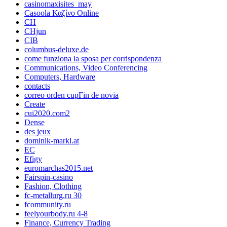
casinomaxisites_may
Casoola Καζίνο Online
CH
CHjun
CIB
columbus-deluxe.de
come funziona la sposa per corrispondenza
Communications, Video Conferencing
Computers, Hardware
contacts
correo orden cupГіn de novia
Create
cui2020.com2
Dense
des jeux
dominik-markl.at
EC
Efigy
euromarchas2015.net
Fairspin-casino
Fashion, Clothing
fc-metallurg.ru 30
fcommunity.ru
feelyourbody.ru 4-8
Finance, Currency Trading