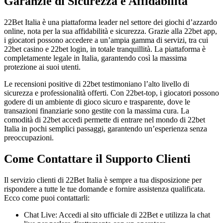
Garanzie di Sicurezza e Affidabilità
22Bet Italia è una piattaforma leader nel settore dei giochi d’azzardo
online, nota per la sua affidabilità e sicurezza. Grazie alla 22bet app,
i giocatori possono accedere a un’ampia gamma di servizi, tra cui
22bet casino e 22bet login, in totale tranquillità. La piattaforma è
completamente legale in Italia, garantendo così la massima
protezione ai suoi utenti.
Le recensioni positive di 22bet testimoniano l’alto livello di
sicurezza e professionalità offerti. Con 22bet-top, i giocatori possono
godere di un ambiente di gioco sicuro e trasparente, dove le
transazioni finanziarie sono gestite con la massima cura. La
comodità di 22bet accedi permette di entrare nel mondo di 22bet
Italia in pochi semplici passaggi, garantendo un’esperienza senza
preoccupazioni.
Come Contattare il Supporto Clienti
Il servizio clienti di 22Bet Italia è sempre a tua disposizione per
rispondere a tutte le tue domande e fornire assistenza qualificata.
Ecco come puoi contattarli:
Chat Live: Accedi al sito ufficiale di 22Bet e utilizza la chat