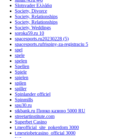
Slotsvader Ελλάδα
Society, Divorce
Society, Relationships
Society, Relationships
Society, Weddings
soroka59.ru 10
spacesports.ru20230228 (5)
spacesports.rufrispiny-za-registraciu 5
spel
spele
spelen
Spellen
Spiele
spielen
spilen
spiller
Spinlander officiel
Spinmills
spu30.ru
stkbank.ru Пинко казино 5000 RU
streetartinstitute.com
Superbet Casino
t.meofficial_site_pokerdom 3000
t.mesriobetcasino_official 3000