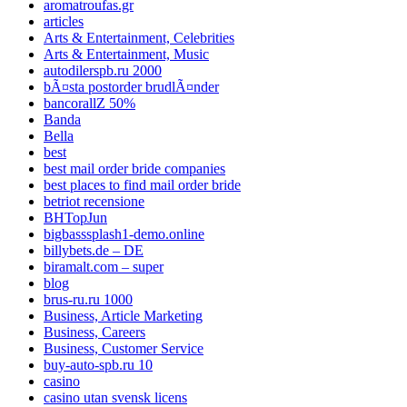
aromatroufas.gr
articles
Arts & Entertainment, Celebrities
Arts & Entertainment, Music
autodilerspb.ru 2000
bÃ¤sta postorder brudlÃ¤nder
bancorallZ 50%
Banda
Bella
best
best mail order bride companies
best places to find mail order bride
betriot recensione
BHTopJun
bigbasssplash1-demo.online
billybets.de – DE
biramalt.com – super
blog
brus-ru.ru 1000
Business, Article Marketing
Business, Careers
Business, Customer Service
buy-auto-spb.ru 10
casino
casino utan svensk licens