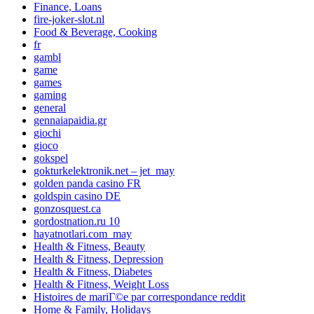
Finance, Loans
fire-joker-slot.nl
Food & Beverage, Cooking
fr
gambl
game
games
gaming
general
gennaiapaidia.gr
giochi
gioco
gokspel
gokturkelektronik.net – jet_may
golden panda casino FR
goldspin casino DE
gonzosquest.ca
gordostnation.ru 10
hayatnotlari.com_may
Health & Fitness, Beauty
Health & Fitness, Depression
Health & Fitness, Diabetes
Health & Fitness, Weight Loss
Histoires de mariГ©e par correspondance reddit
Home & Family, Holidays