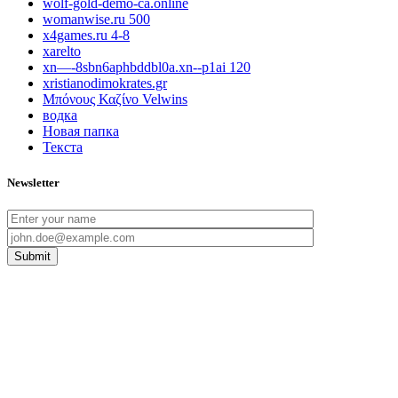
wolf-gold-demo-ca.online
womanwise.ru 500
x4games.ru 4-8
xarelto
xn—-8sbn6aphbddbl0a.xn--p1ai 120
xristianodimokrates.gr
Μπόνους Καζίνο Velwins
водка
Новая папка
Текста
Newsletter
Submit