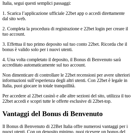
Italia, segui questi semplici passaggi:
1. Scarica l’applicazione ufficiale 22bet app o accedi direttamente
dal sito web.
2. Completa la procedura di registrazione e 22bet login per creare il
tuo account.
3. Effettua il tuo primo deposito sul tuo conto 22bet. Ricorda che il
bonus è valido solo per i nuovi utenti.
4. Una volta completato il deposito, il Bonus di Benvenuto sarà
accreditato automaticamente sul tuo account.
Non dimenticare di controllare le 22bet recensioni per avere ulteriori
informazioni sull’esperienza degli altri utenti. Con 22bet è legale in
Italia, puoi giocare in totale tranquillità.
Per accedere al 22bet casinò e alle altre sezioni del sito, utilizza il tuo
22bet accedi e scopri tutte le offerte esclusive di 22bet-top.
Vantaggi del Bonus di Benvenuto
Il Bonus di Benvenuto di 22Bet Italia offre numerosi vantaggi per i
nuovi utenti. Con un deposito minimo, puoi ricevere un bonus del