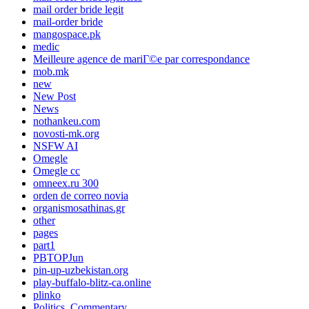
mail order bride legit
mail-order bride
mangospace.pk
medic
Meilleure agence de mariГ©e par correspondance
mob.mk
new
New Post
News
nothankeu.com
novosti-mk.org
NSFW AI
Omegle
Omegle cc
omneex.ru 300
orden de correo novia
organismosathinas.gr
other
pages
part1
PBTOPJun
pin-up-uzbekistan.org
play-buffalo-blitz-ca.online
plinko
Politics, Commentary