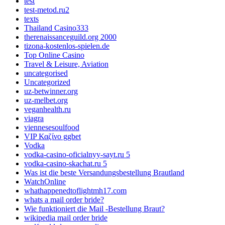
test
test-metod.ru2
texts
Thailand Casino333
therenaissanceguild.org 2000
tizona-kostenlos-spielen.de
Top Online Casino
Travel & Leisure, Aviation
uncategorised
Uncategorized
uz-betwinner.org
uz-melbet.org
veganhealth.ru
viagra
viennesesoulfood
VIP Καζίνο ggbet
Vodka
vodka-casino-oficialnyy-sayt.ru 5
vodka-casino-skachat.ru 5
Was ist die beste Versandungsbestellung Brautland
WatchOnline
whathappenedtoflightmh17.com
whats a mail order bride?
Wie funktioniert die Mail -Bestellung Braut?
wikipedia mail order bride