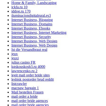
Home & Family, Landscaping
ickfa.ru 10
iddog.ru 170
iluminaciondigitalrural.es3
Internet Business, Blogging
Internet Business, Domains
Internet Business, Ebooks
Internet Business, Internet Marketing
Internet Business, Security
Internet Business, Web Design
Internet Business, Web Design
Ist die Versandbraut real
jeux
jeuxi
julius casino FR
kgskouskosh3.ru 4000
lawrencenko.ru 2
legit mail order bride sites
lesbisk postorder brud reddit
listcrawler
macpaw bargain 1
Mail bestellen Frauen
mail order a bride
mail order bride agences
mail order bride agencies