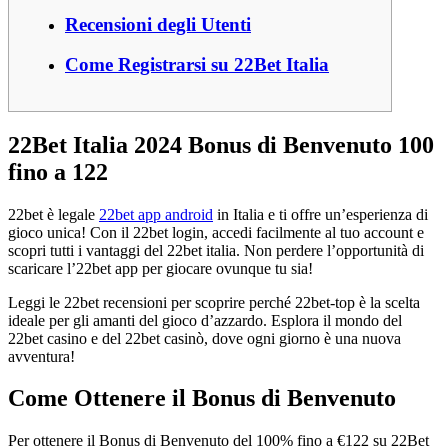
Recensioni degli Utenti
Come Registrarsi su 22Bet Italia
22Bet Italia 2024 Bonus di Benvenuto 100
fino a 122
22bet è legale
22bet app android
in Italia e ti offre un’esperienza di
gioco unica! Con il 22bet login, accedi facilmente al tuo account e
scopri tutti i vantaggi del 22bet italia. Non perdere l’opportunità di
scaricare l’22bet app per giocare ovunque tu sia!
Leggi le 22bet recensioni per scoprire perché 22bet-top è la scelta
ideale per gli amanti del gioco d’azzardo. Esplora il mondo del
22bet casino e del 22bet casinò, dove ogni giorno è una nuova
avventura!
Come Ottenere il Bonus di Benvenuto
Per ottenere il Bonus di Benvenuto del 100% fino a €122 su 22Bet