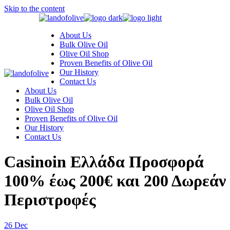
Skip to the content
About Us
Bulk Olive Oil
Olive Oil Shop
Proven Benefits of Olive Oil
Our History
Contact Us
About Us
Bulk Olive Oil
Olive Oil Shop
Proven Benefits of Olive Oil
Our History
Contact Us
Casinoin Ελλάδα Προσφορά
100% έως 200€ και 200 Δωρεάν
Περιστροφές
26
Dec