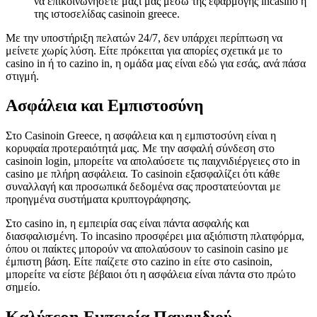
να επικοινωνήσετε μαζί μας μέσω της εφαρμογής incasino ή
της ιστοσελίδας casinoin greece.
Με την υποστήριξη πελατών 24/7, δεν υπάρχει περίπτωση να
μείνετε χωρίς λύση. Είτε πρόκειται για απορίες σχετικά με το
casino in ή το cazino in, η ομάδα μας είναι εδώ για εσάς, ανά πάσα
στιγμή.
Ασφάλεια και Εμπιστοσύνη
Στο Casinoin Greece, η ασφάλεια και η εμπιστοσύνη είναι η
κορυφαία προτεραιότητά μας. Με την ασφαλή σύνδεση στο
casinoin login, μπορείτε να απολαύσετε τις παιχνιδιέργειες στο in
casino με πλήρη ασφάλεια. Το casinoin εξασφαλίζει ότι κάθε
συναλλαγή και προσωπικά δεδομένα σας προστατεύονται με
προηγμένα συστήματα κρυπτογράφησης.
Στο casino in, η εμπειρία σας είναι πάντα ασφαλής και
διασφαλισμένη. Το incasino προσφέρει μια αξιόπιστη πλατφόρμα,
όπου οι παίκτες μπορούν να απολαύσουν το casinoin casino με
έμπιστη βάση. Είτε παίζετε στο cazino in είτε στο casinoin,
μπορείτε να είστε βέβαιοι ότι η ασφάλεια είναι πάντα στο πρώτο
σημείο.