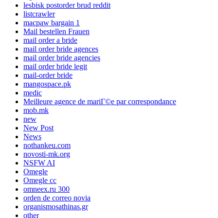
lesbisk postorder brud reddit
listcrawler
macpaw bargain 1
Mail bestellen Frauen
mail order a bride
mail order bride agences
mail order bride agencies
mail order bride legit
mail-order bride
mangospace.pk
medic
Meilleure agence de mariГ©e par correspondance
mob.mk
new
New Post
News
nothankeu.com
novosti-mk.org
NSFW AI
Omegle
Omegle cc
omneex.ru 300
orden de correo novia
organismosathinas.gr
other