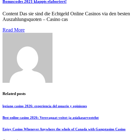
Bonuscodes 2021 klappts elaboriert!
Content Das sie sind die Echtgeld Online Casinos via den besten
Auszahlungsquoten – Casino cas
Read More
Related posts
legiano casino 2026: experiencia del usuario y opiniones
Best online casino 2026: Verovapaat voitot ja asiakasarvostelut
Enjoy Casino Whenever Anywhere the whole of Canada with Gangstasino Casino