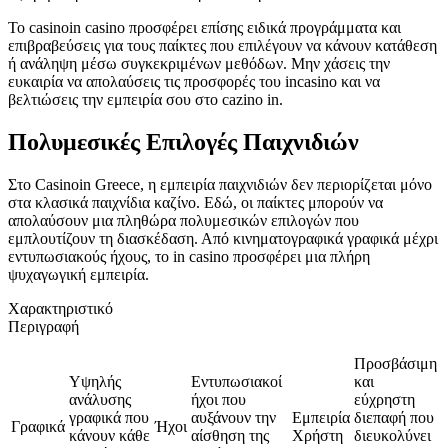
Το casinoin casino προσφέρει επίσης ειδικά προγράμματα και
επιβραβεύσεις για τους παίκτες που επιλέγουν να κάνουν κατάθεση
ή ανάληψη μέσω συγκεκριμένων μεθόδων. Μην χάσεις την
ευκαιρία να απολαύσεις τις προσφορές του incasino και να
βελτιώσεις την εμπειρία σου στο cazino in.
Πολυμεσικές Επιλογές Παιχνιδιών
Στο Casinoin Greece, η εμπειρία παιχνιδιών δεν περιορίζεται μόνο
στα κλασικά παιχνίδια καζίνο. Εδώ, οι παίκτες μπορούν να
απολαύσουν μια πληθώρα πολυμεσικών επιλογών που
εμπλουτίζουν τη διασκέδαση. Από κινηματογραφικά γραφικά μέχρι
εντυπωσιακούς ήχους, το in casino προσφέρει μια πλήρη
ψυχαγωγική εμπειρία.
Χαρακτηριστικό
Περιγραφή
Προσβάσιμη
Υψηλής
Εντυπωσιακοί
και
ανάλυσης
ήχοι που
εύχρηστη
γραφικά που
αυξάνουν την
Εμπειρία
διεπαφή που
Γραφικά
Ήχοι
κάνουν κάθε
αίσθηση της
Χρήστη
διευκολύνει