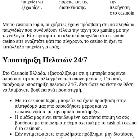
παιχνίδι να
παρέας και της
την
ξεχωρίζει.
διασκέδασης.
πλοήγηση
στο casinoin.
Με το casinoin login, οι χρήστες έχουν πρόσβαση σε μια πληθώρα
παιχνιδιών που συνδυάζουν τέλεια την τέχνη του gaming με την
τεχνολογία. Είτε προτιμάτε τα κλασικά παιχνίδια στο casinoin
casino είτε αναζητάτε κάτι πιο σύγχρονο, το cazino in έχει το
κατάλληλο παιχνίδι για εσάς.
Υποστήριξη Πελατών 24/7
Στο Casinoin Ελλάδα, εξασφαλίζουμε ότι η εμπειρία σας είναι
απρόσκοπτη και απαλλαγμένη από απογοητεύσεις. Για αυτό,
παρέχουμε υποστήριξη πελατών 24/7, έτσι ώστε να είστε σε θέση
να λαμβάνετε βοήθεια ανά πάσα στιγμή.
Με το casinoin login, μπορείτε να έχετε πρόσβαση στην
πλατφόρμα μας από οποιοδήποτε μέρος και να
επικοινωνήσετε με την ομάδα υποστήριξης.
Η ομάδα μας είναι εκπαιδευμένη και πάντα έτοιμη να σας
βοηθήσει με οποιοδήποτε θέμα σχετικά με το casinoin casino
ή το cazinoin.
Εάν αντιμετωπίσετε οποιοδήποτε πρόβλημα, μην διστάσετε