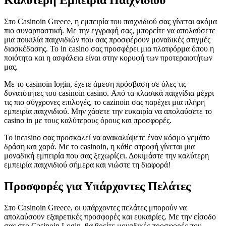
Καλύτερη Εμπειρία Παιχνιδιού
Στο Casinoin Greece, η εμπειρία του παιχνιδιού σας γίνεται ακόμα
πιο συναρπαστική. Με την εγγραφή σας, μπορείτε να απολαύσετε
μια ποικιλία παιχνιδιών που σας προσφέρουν μοναδικές στιγμές
διασκέδασης. Το in casino σας προσφέρει μια πλατφόρμα όπου η
ποιότητα και η ασφάλεια είναι στην κορυφή των προτεραιοτήτων
μας.
Με το casinoin login, έχετε άμεση πρόσβαση σε όλες τις
δυνατότητες του casinoin casino. Από τα κλασικά παιχνίδια μέχρι
τις πιο σύγχρονες επιλογές, το cazinoin σας παρέχει μια πλήρη
εμπειρία παιχνιδιού. Μην χάσετε την ευκαιρία να απολαύσετε το
casino in με τους καλύτερους όρους και προσφορές.
Το incasino σας προσκαλεί να ανακαλύψετε έναν κόσμο γεμάτο
δράση και χαρά. Με το casinoin, η κάθε στροφή γίνεται μια
μοναδική εμπειρία που σας ξεχωρίζει. Δοκιμάστε την καλύτερη
εμπειρία παιχνιδιού σήμερα και νιώστε τη διαφορά!
Προσφορές για Υπάρχοντες Πελάτες
Στο Casinoin Greece, οι υπάρχοντες πελάτες μπορούν να
απολαύσουν εξαιρετικές προσφορές και ευκαιρίες. Με την είσοδο
σας στο Casinoin Login, θα βρείτε μοναδικές προσφορές που