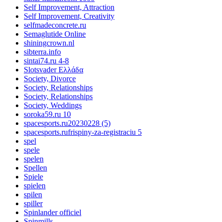
Self Improvement, Attraction
Self Improvement, Creativity
selfmadeconcrete.ru
Semaglutide Online
shiningcrown.nl
sibterra.info
sintai74.ru 4-8
Slotsvader Ελλάδα
Society, Divorce
Society, Relationships
Society, Relationships
Society, Weddings
soroka59.ru 10
spacesports.ru20230228 (5)
spacesports.rufrispiny-za-registraciu 5
spel
spele
spelen
Spellen
Spiele
spielen
spilen
spiller
Spinlander officiel
Spinmills