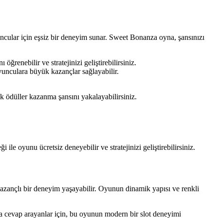
cular için eşsiz bir deneyim sunar. Sweet Bonanza oyna, şansınızı
nebilir ve stratejinizi geliştirebilirsiniz.
unculara büyük kazançlar sağlayabilir.
 ödüller kazanma şansını yakalayabilirsiniz.
 oyunu ücretsiz deneyebilir ve stratejinizi geliştirebilirsiniz.
azançlı bir deneyim yaşayabilir. Oyunun dinamik yapısı ve renkli
na cevap arayanlar için, bu oyunun modern bir slot deneyimi