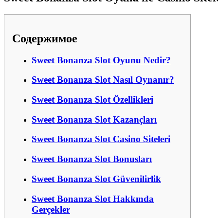
Содержимое
Sweet Bonanza Slot Oyunu Nedir?
Sweet Bonanza Slot Nasıl Oynanır?
Sweet Bonanza Slot Özellikleri
Sweet Bonanza Slot Kazançları
Sweet Bonanza Slot Casino Siteleri
Sweet Bonanza Slot Bonusları
Sweet Bonanza Slot Güvenilirlik
Sweet Bonanza Slot Hakkında
Gerçekler