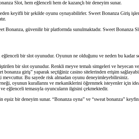
onanza Slot, hem eğlenceli hem de kazançlı bir deneyim sunar.
en keyifli bir şekilde oyunu oynayabilirler. Sweet Bonanza Giriş işle
tır.
t Bonanza, güvenilir bir platformda sunulmaktadır. Sweet Bonanza Slot
eğlenceli bir slot oyunudur. Oyunun ne olduğunu ve neden bu kadar sevi
irilen bir slot oyunudur. Renkli meyve temalı simgeleri ve heyecan veri
nanza giriş” yaparak seçtiğiniz casino sitelerinden erişim sağlayabili
 mevcuttur. Bu sayede risk almadan oyunu deneyimleyebilirsiniz.
, oyunun kurallarını ve mekaniklerini öğrenmek isteyenler için idea
e eğlenceli temasıyla oyuncuların ilgisini çekmektedir.
 eşsiz bir deneyim sunar. “Bonanza oyna” ve “sweat bonanza” keyfini 