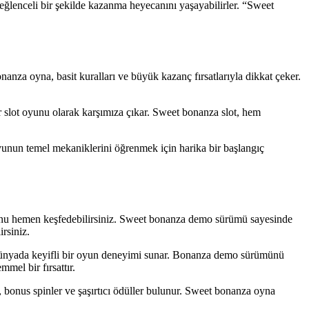
ğlenceli bir şekilde kazanma heyecanını yaşayabilirler. “Sweet
nza oyna, basit kuralları ve büyük kazanç fırsatlarıyla dikkat çeker.
 slot oyunu olarak karşımıza çıkar. Sweet bonanza slot, hem
unun temel mekaniklerini öğrenmek için harika bir başlangıç
yunu hemen keşfedebilirsiniz. Sweet bonanza demo sürümü sayesinde
rsiniz.
r dünyada keyifli bir oyun deneyimi sunar. Bonanza demo sürümünü
mel bir fırsattır.
 bonus spinler ve şaşırtıcı ödüller bulunur. Sweet bonanza oyna