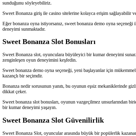
sunduğunu söyleyebiliriz.
Sweet Bonanza giriş ile casino sitelerine kolayca erişim sağlayabili
Eğer bonanza oyna istiyorsanız, sweet bonanza demo oyna seçeneği ile
deneyimi sunmaktadır.
Sweet Bonanza Slot Bonusları
Sweet Bonanza slot, oyunculara büyüleyici bir kumar deneyimi sunar. 
zenginleşen oyun deneyimini keşfedin.
Sweet bonanza demo oyna seçeneği, yeni başlayanlar için mükemmel bir 
kazançlı bir seçimdir.
Bonanza nedir sorusunun yanıtı, bu oyunun eşsiz mekaniklerinde gizli
dikkat çeker.
Sweet bonanza slot bonusları, oyunun vazgeçilmez unsurlarından birid
bir kumar deneyimi yaşayın.
Sweet Bonanza Slot Güvenilirlik
Sweet Bonanza Slot, oyuncular arasında büyük bir popülerlik kazana