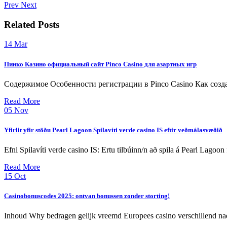
Prev
Next
Related Posts
14
Mar
Пинко Казино официальный сайт Pinco Casino для азартных игр
Содержимое Особенности регистрации в Pinco Casino Как созд
Read More
05
Nov
Yfirlit yfir stöðu Pearl Lagoon Spilavíti verde casino IS eftir veðmálasvæðið
Efni Spilavíti verde casino IS: Ertu tilbúinn/n að spila á Pearl Lagoon 
Read More
15
Oct
Casinobonuscodes 2025: ontvan bonussen zonder storting!
Inhoud Why bedragen gelijk vreemd Europees casino verschillend na