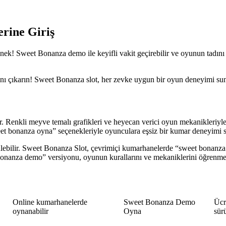
erine Giriş
nek! Sweet Bonanza demo ile keyifli vakit geçirebilir ve oyunun tadını
ı çıkarın! Sweet Bonanza slot, her zevke uygun bir oyun deneyimi sun
. Renkli meyve temalı grafikleri ve heyecan verici oyun mekanikleriyl
et bonanza oyna” seçenekleriyle oyunculara eşsiz bir kumar deneyimi s
lebilir. Sweet Bonanza Slot, çevrimiçi kumarhanelerde “sweet bonanza
Bonanza demo” versiyonu, oyunun kurallarını ve mekaniklerini öğrenmek 
Online kumarhanelerde
Sweet Bonanza Demo
Ücr
oynanabilir
Oyna
sür