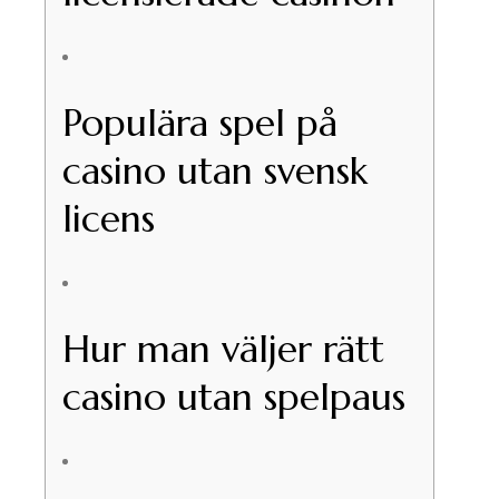
Populära spel på
casino utan svensk
licens
Hur man väljer rätt
casino utan spelpaus