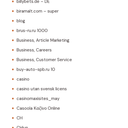
billybets.de – DE
biramalt.com – super
blog
brus-ru.ru 1000
Business, Article Marketing
Business, Careers
Business, Customer Service
buy-auto-spb.ru 10
casino
casino utan svensk licens
casinomaxisites_may
Casoola Καζίνο Online
CH
CHjun