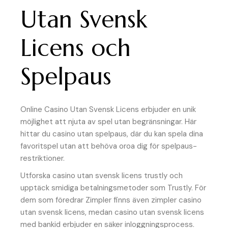
Utan Svensk
Licens och
Spelpaus
Online Casino Utan Svensk Licens erbjuder en unik
möjlighet att njuta av spel utan begränsningar. Här
hittar du casino utan spelpaus, där du kan spela dina
favoritspel utan att behöva oroa dig för spelpaus-
restriktioner.
Utforska casino utan svensk licens trustly och
upptäck smidiga betalningsmetoder som Trustly. För
dem som föredrar Zimpler finns även zimpler casino
utan svensk licens, medan casino utan svensk licens
med bankid erbjuder en säker inloggningsprocess.