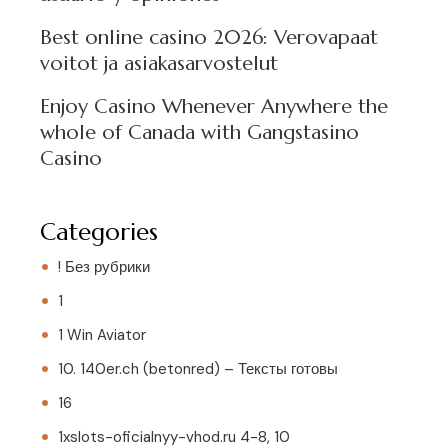
Best online casino 2026: Verovapaat
voitot ja asiakasarvostelut
Enjoy Casino Whenever Anywhere the
whole of Canada with Gangstasino
Casino
Categories
! Без рубрики
1
1 Win Aviator
10. 140er.ch (betonred) – Тексты готовы
16
1xslots-oficialnyy-vhod.ru 4-8, 10