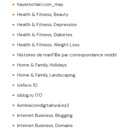
hayatnotlari.com_may
Health & Fitness, Beauty
Health & Fitness, Depression
Health & Fitness, Diabetes
Health & Fitness, Weight Loss
Histoires de mariГ©e par correspondance reddit
Home & Family, Holidays
Home & Family, Landscaping
ickfa.ru 10
iddog.ru 170
iluminaciondigitalrural.es3
Internet Business, Blogging
Internet Business, Domains