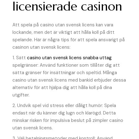
licensierade casinon
Att spela på casino utan svensk licens kan vara
lockande, men det är viktigt att hålla koll på ditt
spelande. Här är några tips för att spela ansvarigt på
casinon utan svensk licens:
1. Sätt
casino utan svensk licens snabba uttag
spelgränser: Använd funktioner som tillåter dig att
sätta gränser för insättningar och speltid. Många
casino utan svensk licens med bankid erbjuder dessa
alternativ för att hjälpa dig att hålla koll på dina
utgifter.
2. Undvik spel vid stress eller dåligt humör: Spela
endast när du känner dig lugn och klarögd. Detta
minskar risken för impulsiva beslut på zimpler casino
utan svensk licens.
3. Välj betalningsmetoder med kontroll: Använd