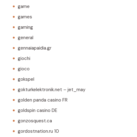
game
games
gaming
general
gennaiapaidia.gr
giochi
gioco
gokspel
gokturkelektronik.net – jet_may
golden panda casino FR
goldspin casino DE
gonzosquest.ca
gordostnation.ru 10