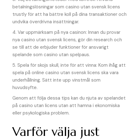
betalningslösningar som casino utan svensk licens
trustly för att ha bättre koll på dina transaktioner och
undvika överdrivna insättningar.
4. Var uppmärksam på nya casinon: Innan du provar
nya casino utan svensk licens, gör din research och
se till att de erbjuder funktioner för ansvarigt
spelande som casino utan spelpaus.
5. Spela för skojs skull, inte för att vinna: Kom ihåg att
spela på online casino utan svensk licens ska vara
underhållning. Sätt inte upp vinstmål som
huvudsyfte.
Genom att följa dessa tips kan du njuta av spelandet
på casino utan licens utan att hamna i ekonomiska
eller psykologiska problem.
Varför välja just