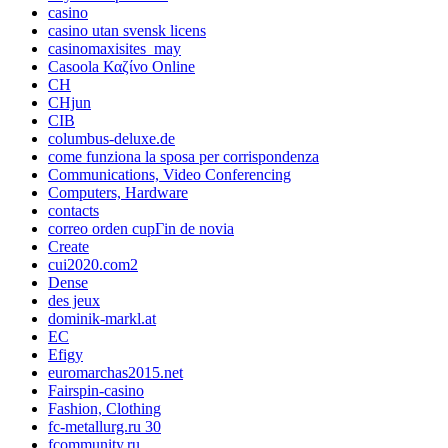
casino
casino utan svensk licens
casinomaxisites_may
Casoola Καζίνο Online
CH
CHjun
CIB
columbus-deluxe.de
come funziona la sposa per corrispondenza
Communications, Video Conferencing
Computers, Hardware
contacts
correo orden cupГіn de novia
Create
cui2020.com2
Dense
des jeux
dominik-markl.at
EC
Efigy
euromarchas2015.net
Fairspin-casino
Fashion, Clothing
fc-metallurg.ru 30
fcommunity.ru