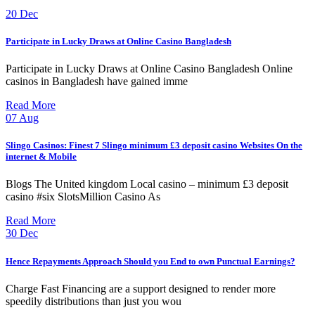
20
Dec
Participate in Lucky Draws at Online Casino Bangladesh
Participate in Lucky Draws at Online Casino Bangladesh Online
casinos in Bangladesh have gained imme
Read More
07
Aug
Slingo Casinos: Finest 7 Slingo minimum £3 deposit casino Websites On the
internet & Mobile
Blogs The United kingdom Local casino – minimum £3 deposit
casino #six SlotsMillion Casino As
Read More
30
Dec
Hence Repayments Approach Should you End to own Punctual Earnings?
Charge Fast Financing are a support designed to render more
speedily distributions than just you wou