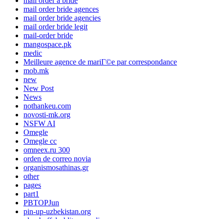
mail order a bride
mail order bride agences
mail order bride agencies
mail order bride legit
mail-order bride
mangospace.pk
medic
Meilleure agence de mariГ©e par correspondance
mob.mk
new
New Post
News
nothankeu.com
novosti-mk.org
NSFW AI
Omegle
Omegle cc
omneex.ru 300
orden de correo novia
organismosathinas.gr
other
pages
part1
PBTOPJun
pin-up-uzbekistan.org