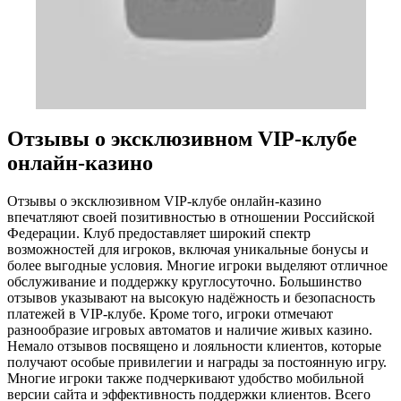
Отзывы о эксклюзивном VIP-клубе
онлайн-казино
Отзывы о эксклюзивном VIP-клубе онлайн-казино
впечатляют своей позитивностью в отношении Российской
Федерации. Клуб предоставляет широкий спектр
возможностей для игроков, включая уникальные бонусы и
более выгодные условия. Многие игроки выделяют отличное
обслуживание и поддержку круглосуточно. Большинство
отзывов указывают на высокую надёжность и безопасность
платежей в VIP-клубе. Кроме того, игроки отмечают
разнообразие игровых автоматов и наличие живых казино.
Немало отзывов посвящено и лояльности клиентов, которые
получают особые привилегии и награды за постоянную игру.
Многие игроки также подчеркивают удобство мобильной
версии сайта и эффективность поддержки клиентов. Всего