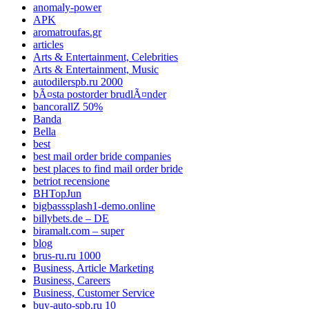
anomaly-power
APK
aromatroufas.gr
articles
Arts & Entertainment, Celebrities
Arts & Entertainment, Music
autodilerspb.ru 2000
bÃ¤sta postorder brudlÃ¤nder
bancorallZ 50%
Banda
Bella
best
best mail order bride companies
best places to find mail order bride
betriot recensione
BHTopJun
bigbasssplash1-demo.online
billybets.de – DE
biramalt.com – super
blog
brus-ru.ru 1000
Business, Article Marketing
Business, Careers
Business, Customer Service
buy-auto-spb.ru 10