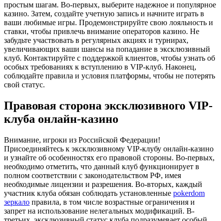
простым шагам. Во-первых, выберите надежное и популярное
казино. Затем, создайте учетную запись и начните играть в
ваши любимые игры. Продемонстрируйте свою лояльность и
ставки, чтобы привлечь внимание операторов казино. Не
забудьте участвовать в регулярных акциях и турнирах,
увеличивающих ваши шансы на попадание в эксклюзивный
клуб. Контактируйте с поддержкой клиентов, чтобы узнать об
особых требованиях к вступлению в VIP-клуб. Наконец,
соблюдайте правила и условия платформы, чтобы не потерять
свой статус.
Правовая сторона эксклюзивного VIP-
клуба онлайн-казино
Внимание, игроки из Российской Федерации!
Присоединяйтесь к эксклюзивному VIP-клубу онлайн-казино
и узнайте об особенностях его правовой стороны. Во-первых,
необходимо отметить, что данный клуб функционирует в
полном соответствии с законодательством РФ, имея
необходимые лицензии и разрешения. Во-вторых, каждый
участник клуба обязан соблюдать установленные
pokerdom
зеркало
правила, в том числе возрастные ограничения и
запрет на использование нелегальных модификаций. В-
третьих, эксклюзивный статус клуба подразумевает особый