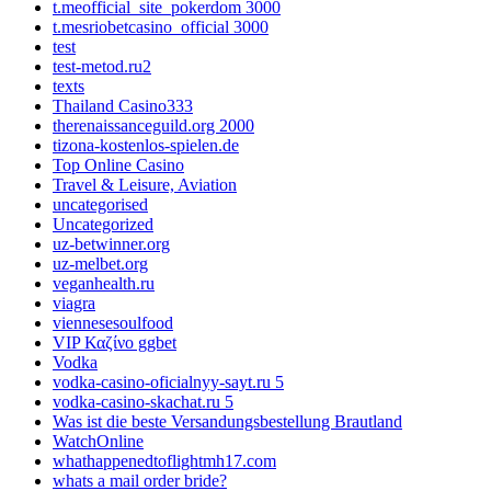
t.meofficial_site_pokerdom 3000
t.mesriobetcasino_official 3000
test
test-metod.ru2
texts
Thailand Casino333
therenaissanceguild.org 2000
tizona-kostenlos-spielen.de
Top Online Casino
Travel & Leisure, Aviation
uncategorised
Uncategorized
uz-betwinner.org
uz-melbet.org
veganhealth.ru
viagra
viennesesoulfood
VIP Καζίνο ggbet
Vodka
vodka-casino-oficialnyy-sayt.ru 5
vodka-casino-skachat.ru 5
Was ist die beste Versandungsbestellung Brautland
WatchOnline
whathappenedtoflightmh17.com
whats a mail order bride?