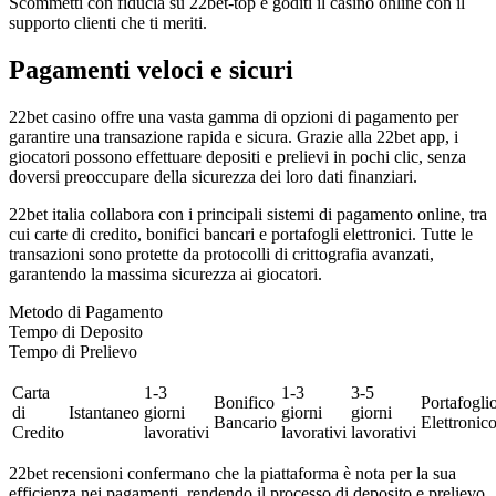
Scommetti con fiducia su 22bet-top e goditi il casinò online con il
supporto clienti che ti meriti.
Pagamenti veloci e sicuri
22bet casino offre una vasta gamma di opzioni di pagamento per
garantire una transazione rapida e sicura. Grazie alla 22bet app, i
giocatori possono effettuare depositi e prelievi in pochi clic, senza
doversi preoccupare della sicurezza dei loro dati finanziari.
22bet italia collabora con i principali sistemi di pagamento online, tra
cui carte di credito, bonifici bancari e portafogli elettronici. Tutte le
transazioni sono protette da protocolli di crittografia avanzati,
garantendo la massima sicurezza ai giocatori.
Metodo di Pagamento
Tempo di Deposito
Tempo di Prelievo
Carta
1-3
1-3
3-5
Bonifico
Portafogli
di
Istantaneo
giorni
giorni
giorni
Bancario
Elettronic
Credito
lavorativi
lavorativi
lavorativi
22bet recensioni confermano che la piattaforma è nota per la sua
efficienza nei pagamenti, rendendo il processo di deposito e prelievo