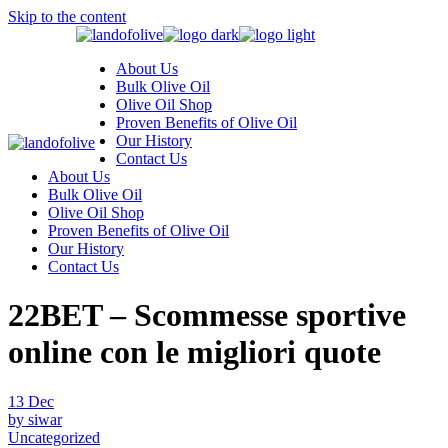
Skip to the content
About Us
Bulk Olive Oil
Olive Oil Shop
Proven Benefits of Olive Oil
Our History
Contact Us
About Us
Bulk Olive Oil
Olive Oil Shop
Proven Benefits of Olive Oil
Our History
Contact Us
22BET – Scommesse sportive
online con le migliori quote
13
Dec
by siwar
Uncategorized