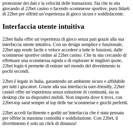
protezione dei dati e la velocità delle transazioni. Sia che tu stia
giocando al 22bet casino o facendo scommesse sportive, puoi fidarti
di 22bet per offrirti un’esperienza di gioco sicura e soddisfacente.
Interfaccia utente intuitiva
22bet Italia offre un’esperienza di gioco senza pari grazie alla sua
interfaccia utente intuitiva. Con un design semplice e funzionale,
22bet app rende facile e veloce accedere a tutte le funzioni, dalle
scommesse sportive online al 22bet casino. Che tu stia cercando di
effettuare una scommessa rapida o di esplorare le migliori quote,
22bet login ti permette di entrare nel mondo del divertimento in
pochi secondi.
22bet è legale in Italia, garantendo un ambiente sicuro e affidabile
per tutti i giocatori. Grazie alla sua interfaccia user-friendly, 22bet
casinò offre un’esperienza senza soluzione di continuità, sia su
desktop che su dispositivi mobili. Non importa dove ti trovi, con
22bet-top sarai sempre al top delle tue scommesse e giochi preferiti.
22bet accedi facilmente e goditi un’interfaccia che è stata pensata
per offrire la massima comodità e soddisfazione. Con 22bet, il
divertimento è solo un click di distanza!