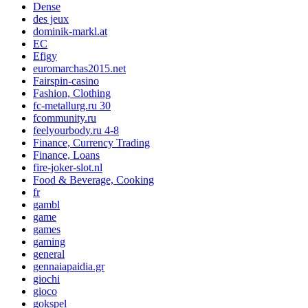
Dense
des jeux
dominik-markl.at
EC
Efigy
euromarchas2015.net
Fairspin-casino
Fashion, Clothing
fc-metallurg.ru 30
fcommunity.ru
feelyourbody.ru 4-8
Finance, Currency Trading
Finance, Loans
fire-joker-slot.nl
Food & Beverage, Cooking
fr
gambl
game
games
gaming
general
gennaiapaidia.gr
giochi
gioco
gokspel