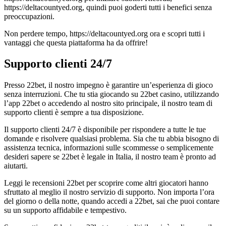
https://deltacountyed.org, quindi puoi goderti tutti i benefici senza
preoccupazioni.
Non perdere tempo, https://deltacountyed.org ora e scopri tutti i
vantaggi che questa piattaforma ha da offrire!
Supporto clienti 24/7
Presso 22bet, il nostro impegno è garantire un’esperienza di gioco
senza interruzioni. Che tu stia giocando su 22bet casino, utilizzando
l’app 22bet o accedendo al nostro sito principale, il nostro team di
supporto clienti è sempre a tua disposizione.
Il supporto clienti 24/7 è disponibile per rispondere a tutte le tue
domande e risolvere qualsiasi problema. Sia che tu abbia bisogno di
assistenza tecnica, informazioni sulle scommesse o semplicemente
desideri sapere se 22bet è legale in Italia, il nostro team è pronto ad
aiutarti.
Leggi le recensioni 22bet per scoprire come altri giocatori hanno
sfruttato al meglio il nostro servizio di supporto. Non importa l’ora
del giorno o della notte, quando accedi a 22bet, sai che puoi contare
su un supporto affidabile e tempestivo.