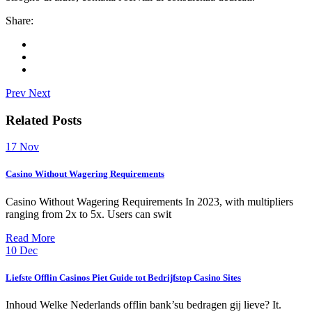
Share:
Prev
Next
Related Posts
17
Nov
Casino Without Wagering Requirements
Casino Without Wagering Requirements In 2023, with multipliers
ranging from 2x to 5x. Users can swit
Read More
10
Dec
Liefste Offlin Casinos Piet Guide tot Bedrijfstop Casino Sites
Inhoud Welke Nederlands offlin bank’su bedragen gij lieve? It.