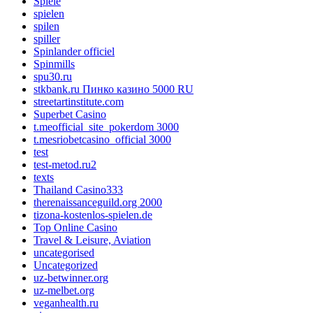
Spiele
spielen
spilen
spiller
Spinlander officiel
Spinmills
spu30.ru
stkbank.ru Пинко казино 5000 RU
streetartinstitute.com
Superbet Casino
t.meofficial_site_pokerdom 3000
t.mesriobetcasino_official 3000
test
test-metod.ru2
texts
Thailand Casino333
therenaissanceguild.org 2000
tizona-kostenlos-spielen.de
Top Online Casino
Travel & Leisure, Aviation
uncategorised
Uncategorized
uz-betwinner.org
uz-melbet.org
veganhealth.ru