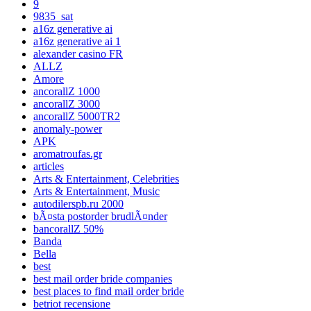
9
9835_sat
a16z generative ai
a16z generative ai 1
alexander casino FR
ALLZ
Amore
ancorallZ 1000
ancorallZ 3000
ancorallZ 5000TR2
anomaly-power
APK
aromatroufas.gr
articles
Arts & Entertainment, Celebrities
Arts & Entertainment, Music
autodilerspb.ru 2000
bÃ¤sta postorder brudlÃ¤nder
bancorallZ 50%
Banda
Bella
best
best mail order bride companies
best places to find mail order bride
betriot recensione