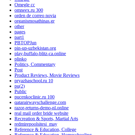
Omegle cc
omneex.ru 300
orden de correo novia
organismosathinas.gr
other
pages
part1
PBTOPJun
pin-up-uzbekistan.org
play-buffalo-blitz-ca.online
plinko
Politics, Commentary
Post
Product Reviews, Movie Reviews
pryazhaschool.ru 10
pu(2)
Public
pucenkoclinic.ru 100
qatarairwayschallenge.com
razor-returns-demo-nl.online
real mail order bride website
Recreation & Sports, Martial Arts
redmirepoolsitesi_may
Reference & Education, College
Reference & Education, Homeschooling