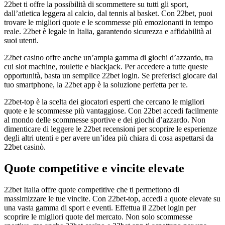
22bet ti offre la possibilità di scommettere su tutti gli sport,
dall’atletica leggera al calcio, dal tennis al basket. Con 22bet, puoi
trovare le migliori quote e le scommesse più emozionanti in tempo
reale. 22bet è legale in Italia, garantendo sicurezza e affidabilità ai
suoi utenti.
22bet casino offre anche un’ampia gamma di giochi d’azzardo, tra
cui slot machine, roulette e blackjack. Per accedere a tutte queste
opportunità, basta un semplice 22bet login. Se preferisci giocare dal
tuo smartphone, la 22bet app è la soluzione perfetta per te.
22bet-top è la scelta dei giocatori esperti che cercano le migliori
quote e le scommesse più vantaggiose. Con 22bet accedi facilmente
al mondo delle scommesse sportive e dei giochi d’azzardo. Non
dimenticare di leggere le 22bet recensioni per scoprire le esperienze
degli altri utenti e per avere un’idea più chiara di cosa aspettarsi da
22bet casinò.
Quote competitive e vincite elevate
22bet Italia offre quote competitive che ti permettono di
massimizzare le tue vincite. Con 22bet-top, accedi a quote elevate su
una vasta gamma di sport e eventi. Effettua il 22bet login per
scoprire le migliori quote del mercato. Non solo scommesse