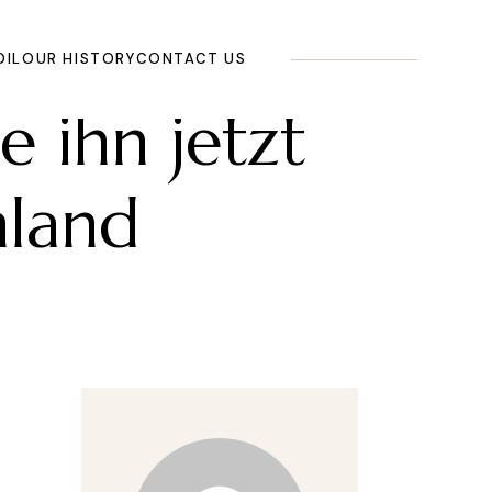
OIL
OUR HISTORY
CONTACT US
e ihn jetzt
hland