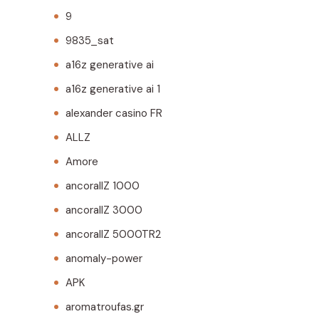
9
9835_sat
a16z generative ai
a16z generative ai 1
alexander casino FR
ALLZ
Amore
ancorallZ 1000
ancorallZ 3000
ancorallZ 5000TR2
anomaly-power
APK
aromatroufas.gr