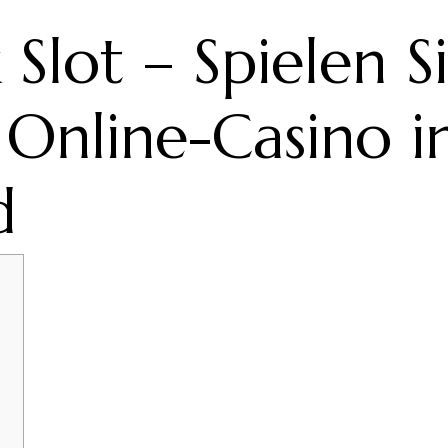
Slot – Spielen S
 Online-Casino i
d