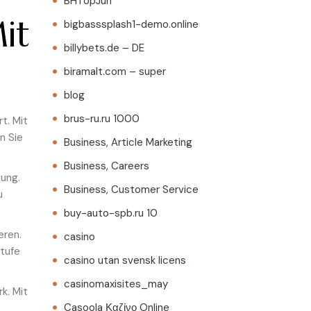
BHTopJun
it
bigbasssplash1-demo.online
billybets.de – DE
biramalt.com – super
blog
brus-ru.ru 1000
t. Mit
n Sie
Business, Article Marketing
Business, Careers
gung.
Business, Customer Service
u
buy-auto-spb.ru 10
eren.
casino
Stufe
casino utan svensk licens
casinomaxisites_may
k. Mit
Casoola Καζίνο Online