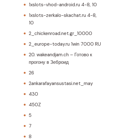
1xslots-vhod-android.ru 4-8, 10
1xslots-zerkalo-skachat.ru 4-8,
10
2_chickenroad.net.gr_10000
2_europe-today.ru 1win 7000 RU
20. wakeandjam.ch – Готово к
прогону в Зеброид
26
2ankarafayansustasi.net_may
430
450Z
5
7
8