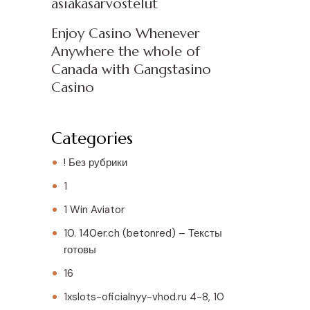
asiakasarvostelut
Enjoy Casino Whenever
Anywhere the whole of
Canada with Gangstasino
Casino
Categories
! Без рубрики
1
1 Win Aviator
10. 140er.ch (betonred) – Тексты
готовы
16
1xslots-oficialnyy-vhod.ru 4-8, 10