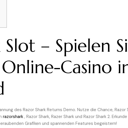
Slot – Spielen S
 Online-Casino i
d
pannung des Razor Shark Returns Demo. Nutze die Chance, Razor 
on
razorshark
, Razor Shark, Razer Shark und Razor Shark 2. Erkunde
beraubenden Grafiken und spannenden Features begeistern!