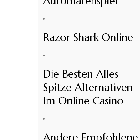
Automatenspiel
Razor Shark Online
Die Besten Alles
Spitze Alternativen
Im Online Casino
Andere Empfohlene