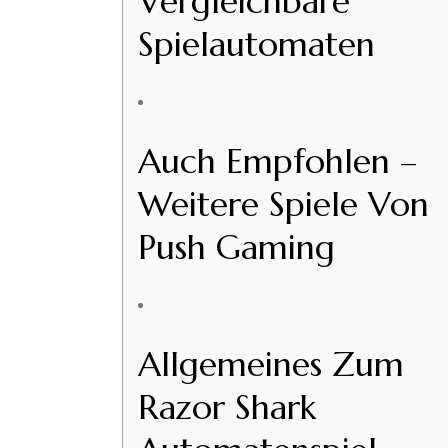
Vergleichbare
Spielautomaten
Auch Empfohlen –
Weitere Spiele Von
Push Gaming
Allgemeines Zum
Razor Shark