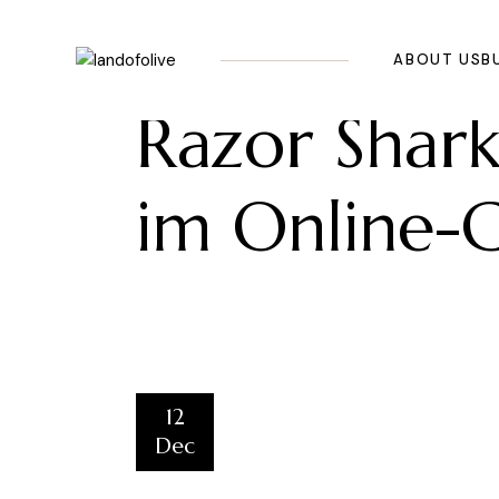
Skip
to
the
content
ABOUT US
B
Razor Shark 
im Online-C
12
Dec