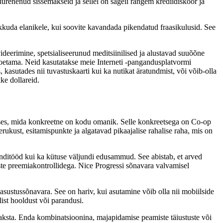
renenud sissemakseid ja sellel on sageli rangem krediidiskoor ja
akkuda elanikele, kui soovite kavandada pikendatud fraasikulusid. See
ideerimine, spetsialiseerunud meditsiinilised ja alustavad suuõõne
toetama. Neid kasutatakse meie Interneti -pangandusplatvormi
asutades nii tuvastuskaarti kui ka nutikat äratundmist, või võib-olla
kke dollareid.
enuses, mida konkreetne on kodu omanik. Selle konkreetsega on Co-op
ukust, esitamispunkte ja algatavad pikaajalise rahalise raha, mis on
monditööd kui ka kütuse väljundi edusammud. See abistab, et arved
iste preemiakontrollidega. Nice Progressi sõnavara valvamisel
sustussõnavara. See on hariv, kui asutamine võib olla nii mobiilside
ist hooldust või parandusi.
aksta. Enda kombinatsioonina, majapidamise peamiste täiustuste või