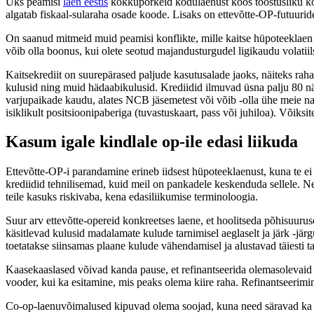
Üks peamisi
laen eestis
kokkupõrkeid kodulaenust koos tööstusliku kod
algatab fiskaal-sularaha osade koode. Lisaks on ettevõtte-OP-futuurid
On saanud mitmeid muid peamisi konflikte, mille kaitse hüpoteeklaen t
võib olla boonus, kui olete seotud majandusturgudel ligikaudu volatiil
Kaitsekrediit on suurepärased paljude kasutusalade jaoks, näiteks raha
kulusid ning muid hädaabikulusid. Krediidid ilmuvad üsna palju 80 n
varjupaikade kaudu, alates NCB jäsemetest või võib -olla ühe meie nae
isiklikult positsioonipaberiga (tuvastuskaart, pass või juhiloa). Võiksit
Kasum igale kindlale op-ile edasi liikuda
Ettevõtte-OP-i parandamine erineb iidsest hüpoteeklaenust, kuna te ei
krediidid tehnilisemad, kuid meil on pankadele keskenduda sellele. Ne
teile kasuks riskivaba, kena edasiliikumise terminoloogia.
Suur arv ettevõtte-opereid konkreetses laene, et hoolitseda põhisuurus
käsitlevad kulusid madalamate kulude tarnimisel aeglaselt ja järk -jär
toetatakse siinsamas plaane kulude vähendamisel ja alustavad täiesti 
Kaasekaaslased võivad kanda pause, et refinantseerida olemasolevaid p
vooder, kui ka esitamine, mis peaks olema kiire raha. Refinantseerimin
Co-op-laenuvõimalused kipuvad olema soojad, kuna need säravad ka ig