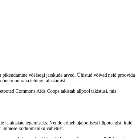
u pikendamine või isegi järskude arved.
Ühistud võivad neid proovida
a mõne muu raha tehingu alustamist.
netooted Commons Aids Coops takistab allpool takistusi, mis
te ja aktsiate tegemiseks. Nende erineb ajaloolisest hüpoteegist, kuid
hr-inimese koduomaniku vahetust.