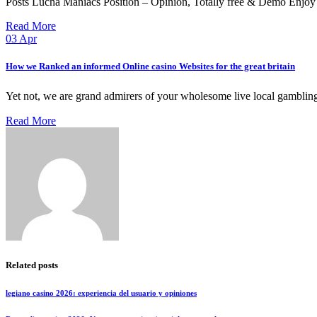
Posts Lucha Maniacs Position – Opinion, Totally free & Demo Enjo
Read More
03
Apr
How we Ranked an informed Online casino Websites for the great britain
Yet not, we are grand admirers of your wholesome live local gamblin
Read More
Related posts
legiano casino 2026: experiencia del usuario y opiniones