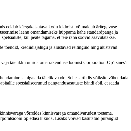
 mis eeldab käegakatsutava kodu leidmist, võimaldab äritegevuse
inantseerimise laenu omandamiseks hüppama kahe standardpanga ja
etsialiste, kui peate tagama, et teie raha soovid saavutatakse.
e tõendid, krediidiajalugu ja alustavad reitinguid ning alustavad
 on vaja täielikku uurida oma rakenduse loomist Corporation-Op’izines’i
ndamine ja algatada täielik vaade. Selles artiklis võiksite vähendada
pitalile spetsialiseerunud pangandusasutuste bändi abil, et saada
 kinnisvaraga võrreldes kinnisvaraga omandivarudest toetama.
rporatsiooni-op edasi liikuda. Lisaks võivad kasutatud piirangud