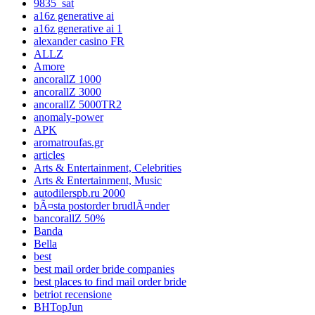
9835_sat
a16z generative ai
a16z generative ai 1
alexander casino FR
ALLZ
Amore
ancorallZ 1000
ancorallZ 3000
ancorallZ 5000TR2
anomaly-power
APK
aromatroufas.gr
articles
Arts & Entertainment, Celebrities
Arts & Entertainment, Music
autodilerspb.ru 2000
bÃ¤sta postorder brudlÃ¤nder
bancorallZ 50%
Banda
Bella
best
best mail order bride companies
best places to find mail order bride
betriot recensione
BHTopJun