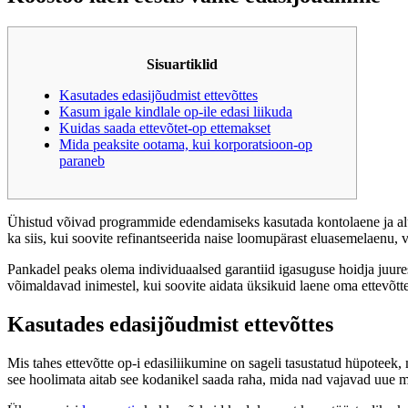
Sisuartiklid
Kasutades edasijõudmist ettevõttes
Kasum igale kindlale op-ile edasi liikuda
Kuidas saada ettevõtet-op ettemakset
Mida peaksite ootama, kui korporatsioon-op
paraneb
Ühistud võivad programmide edendamiseks kasutada kontolaene ja alu
ka siis, kui soovite refinantseerida naise loomupärast eluasemelaenu,
Pankadel peaks olema individuaalsed garantiid igasuguse hoidja juure
võimaldavad inimestel, kui soovite aidata üksikuid laene oma ettevõtte
Kasutades edasijõudmist ettevõttes
Mis tahes ettevõtte op-i edasiliikumine on sageli tasustatud hüpoteek,
see hoolimata aitab see kodanikel saada raha, mida nad vajavad uue 