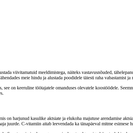
stada viivitamatuid meeldimistega, näiteks vastavusnõuded, tähelepan
 vähendades meie hindu ja alustada poodidele täiesti raha vabastamist j
s, see on keeruline töötajatele omanduses olevatele koostöödele. Seem
s.
 mis on harjunud kasulike aktsiate ja elukoha majutuse arendamise aktsia
maja juurde. C-vitamiin aitab leevendada ka tänapäeval mitme esimese 