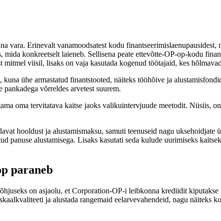
onna vara. Erinevalt vanamoodsatest kodu finantseerimislaenupausidest,
es, mida konkreetselt laieneb. Sellisena peate ettevõtte-OP-op-kodu f
itmel viisil, lisaks on vaja kasutada kogenud töötajaid, kes hõlmavad sp
, kuna ühe armastatud finantstooted, näiteks tööhõive ja alustamisfondid
ste pankadega võrreldes arvetest suurem.
ustama oma tervitatava kaitse jaoks valikuintervjuude meetodit. Niisiis,
at hooldust ja alustamismaksu, samuti teenuseid nagu uksehoidjate ühe
tud panuse alustamisega. Lisaks kasutati seda kulude uurimiseks kaitseka
op paraneb
hjuseks on asjaolu, et Corporation-OP-i leibkonna krediidit kiputakse
kaalkvaliteeti ja alustada rangemaid eelarvevahendeid, nagu näiteks ko