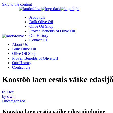
Skip to the content
About Us
Bulk Olive Oil
Olive Oil Shop
Proven Benefits of Olive Oil
Our History
Contact Us
About Us
Bulk Olive Oil
Olive Oil Shop
Proven Benefits of Olive Oil
Our History
Contact Us
Koostöö laen eestis väike edasi
05
Dec
by siwar
Uncategorized
Koostöö laen eestis väike edasijõudmine