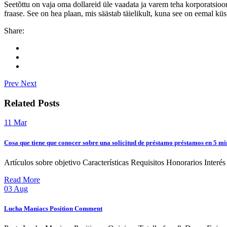
Seetõttu on vaja oma dollareid üle vaadata ja varem teha korporatsioo
fraase. See on hea plaan, mis säästab täielikult, kuna see on eemal 
Share:
Prev
Next
Related Posts
11
Mar
Cosa que tiene que conocer sobre una solicitud de préstamo préstamos en 5 min
Artículos sobre objetivo Características Requisitos Honorarios Interés
Read More
03
Aug
Lucha Maniacs Position Comment