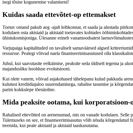
isegi tõsise kogunemise valamiseni!
Kuidas saada ettevõtet-op ettemakset
Toetav omand pakub aeg -ajalt leibkonnat, et saada ja alustada piirk
kodulaen osta aktsiaid ja aktsiaid toetavates kohtades ööbimiskohtad
ühistukomisjoniga. Ülesanne erineb vanamoodsatest laenuvõimalustest m
Varjupaiga kapitalituded on tavaliselt samaväärsed algsed kriteeriumid
ressursse. Pealegi võivad naela finantseerimisasutused olla klassikali
Juhul, kui saavutasite eelkäimise, peaksite seda üldiselt tegema ja al
majandusliku hoolduse evolutsiooni.
Kui olete vanem, võivad asjakohased tähelepanu kulud pakkuda arendav
kulutusi krediidiajaloo suurendamisega, rahalise tasumise ja kõrgenda
parim kokkulepe tõenäoline.
Mida peaksite ootama, kui korporatsioon-
Rahalised ettevõtted on arenenumad, mis on vanade kodulaen. Selle põ
Tulemuseks on see, et finantseerimisasutus võib nõuda kõrgendatud fis
treenida, kui peate aktsiaid ja aktsiaid taaskasutama.