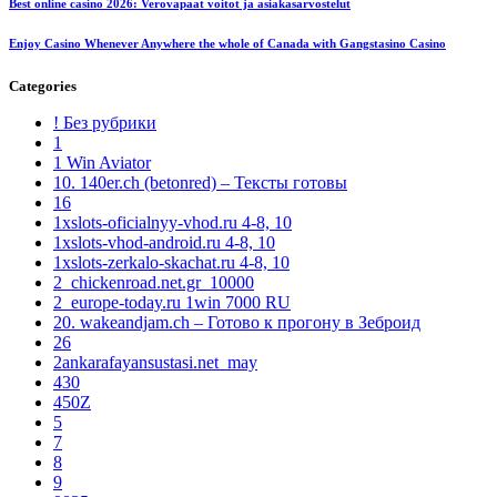
Best online casino 2026: Verovapaat voitot ja asiakasarvostelut
Enjoy Casino Whenever Anywhere the whole of Canada with Gangstasino Casino
Categories
! Без рубрики
1
1 Win Aviator
10. 140er.ch (betonred) – Тексты готовы
16
1xslots-oficialnyy-vhod.ru 4-8, 10
1xslots-vhod-android.ru 4-8, 10
1xslots-zerkalo-skachat.ru 4-8, 10
2_chickenroad.net.gr_10000
2_europe-today.ru 1win 7000 RU
20. wakeandjam.ch – Готово к прогону в Зеброид
26
2ankarafayansustasi.net_may
430
450Z
5
7
8
9