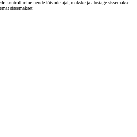
tede kontrollimine nende lõivude ajal, makske ja alustage sissemakse
remat sissemakset.