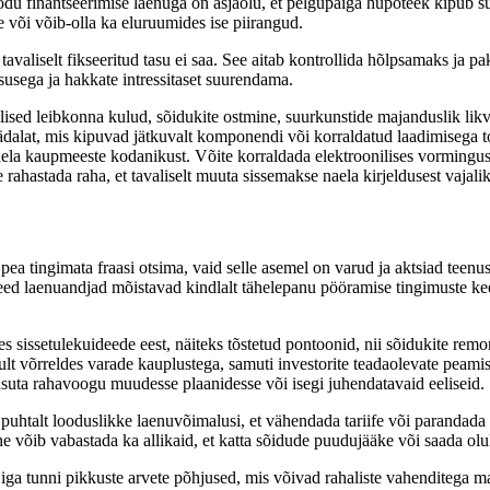
u finantseerimise laenuga on asjaolu, et pelgupaiga hüpoteek kipub suu
e või võib-olla ka eluruumides ise piirangud.
avaliselt fikseeritud tasu ei saa. See aitab kontrollida hõlpsamaks ja p
susega ja hakkate intressitaset suurendama.
lised leibkonna kulud, sõidukite ostmine, suurkunstide majanduslik likv
ädalat, mis kipuvad jätkuvalt komponendi või korraldatud laadimisega 
la kaupmeeste kodanikust. Võite korraldada elektroonilises vormingus, k
e rahastada raha, et tavaliselt muuta sissemakse naela kirjeldusest vajali
 pea tingimata fraasi otsima, vaid selle asemel on varud ja aktsiad te
ed laenuandjad mõistavad kindlalt tähelepanu pööramise tingimuste keer
es sissetulekuideede eest, näiteks tõstetud pontoonid, nii sõidukite re
gult võrreldes varade kauplustega, samuti investorite teadaolevate peam
tasuta rahavoogu muudesse plaanidesse või isegi juhendatavaid eeliseid.
uhtalt looduslikke laenuvõimalusi, et vähendada tariife või parandada a
e võib vabastada ka allikaid, et katta sõidude puudujääke või saada olul
a tunni pikkuste arvete põhjused, mis võivad rahaliste vahenditega m