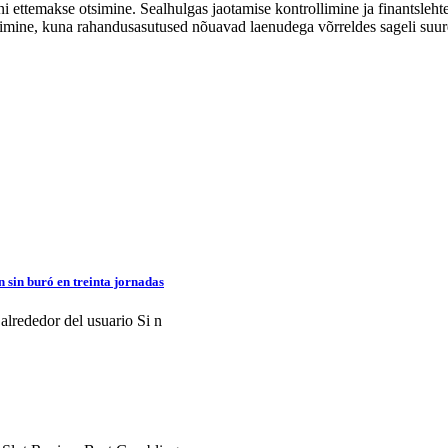
ni ettemakse otsimine. Sealhulgas jaotamise kontrollimine ja finantsleh
küsimine, kuna rahandusasutused nõuavad laenudega võrreldes sageli suu
 sin buró en treinta jornadas
 alrededor del usuario Si n