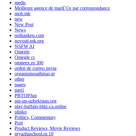
medic
Meilleure agence de mariГ©e par correspondance
mob.mk
new
New Post
News
nothankeu.com
novosti-mk.org
NSFW AI
Omegle
Omegle cc
omneex.ru 300
orden de correo novia
organismosathinas.gr
other
pages
part1
PBTOPJun
pin-up-uzbekistan.org
play-buffalo-blitz-ca.online
plinko
Politics, Commentary
Post
Product Reviews, Movie Reviews
pryazhaschool.ru 10