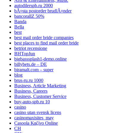
Arts & Entertainment, Music
autodilerspb.ru 2000
bÃ¤sta postorder brudlÃ¤nder
bancorallZ 50%
Banda
Bella
best
best mail order bride companies
best places to find mail order bride
betriot recensione
BHTopJun
bigbasssplash1-demo.online
billybets.de – DE
biramalt.com – super
blog
brus-ru.ru 1000
Business, Article Marketing
Business, Careers
Business, Customer Service
buy-auto-spb.ru 10
casino
casino utan svensk licens
casinomaxisites_may
Casoola Καζίνο Online
CH