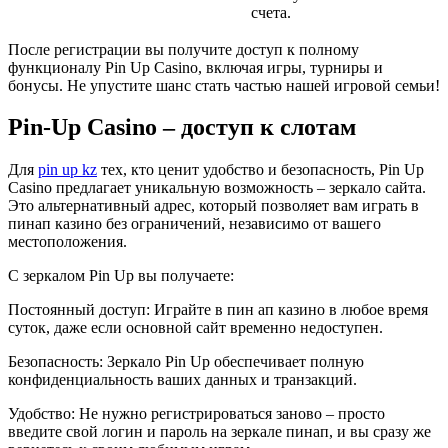
счета.
После регистрации вы получите доступ к полному
функционалу Pin Up Casino, включая игры, турниры и
бонусы. Не упустите шанс стать частью нашей игровой семьи!
Pin-Up Casino – доступ к слотам
Для
pin up kz
тех, кто ценит удобство и безопасность, Pin Up
Casino предлагает уникальную возможность – зеркало сайта.
Это альтернативный адрес, который позволяет вам играть в
пинап казино без ограничений, независимо от вашего
местоположения.
С зеркалом Pin Up вы получаете:
Постоянный доступ: Играйте в пин ап казино в любое время
суток, даже если основной сайт временно недоступен.
Безопасность: Зеркало Pin Up обеспечивает полную
конфиденциальность ваших данных и транзакций.
Удобство: Не нужно регистрироваться заново – просто
введите свой логин и пароль на зеркале пинап, и вы сразу же