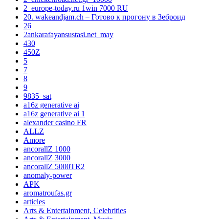
2_europe-today.ru 1win 7000 RU
20. wakeandjam.ch – Готово к прогону в Зеброид
26
2ankarafayansustasi.net_may
430
450Z
5
7
8
9
9835_sat
a16z generative ai
a16z generative ai 1
alexander casino FR
ALLZ
Amore
ancorallZ 1000
ancorallZ 3000
ancorallZ 5000TR2
anomaly-power
APK
aromatroufas.gr
articles
Arts & Entertainment, Celebrities