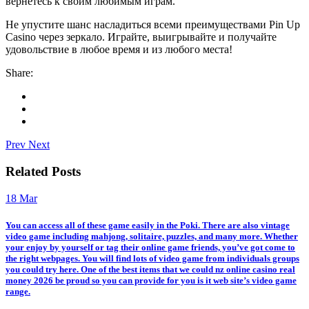
вернетесь к своим любимым играм.
Не упустите шанс насладиться всеми преимуществами Pin Up
Casino через зеркало. Играйте, выигрывайте и получайте
удовольствие в любое время и из любого места!
Share:
Prev
Next
Related Posts
18
Mar
You can access all of these game easily in the Poki. There are also vintage
video game including mahjong, solitaire, puzzles, and many more. Whether
your enjoy by yourself or tag their online game friends, you’ve got come to
the right webpages. You will find lots of video game from individuals groups
you could try here. One of the best items that we could nz online casino real
money 2026 be proud so you can provide for you is it web site’s video game
range.