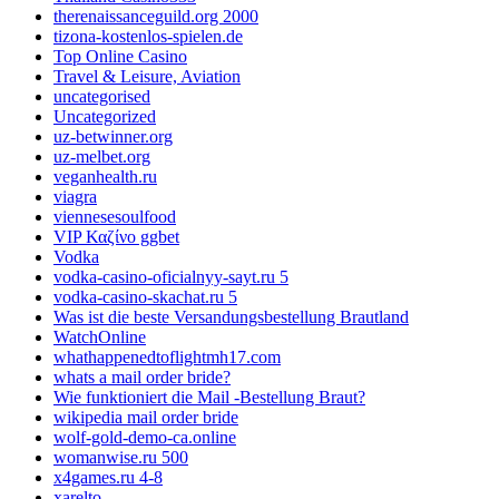
therenaissanceguild.org 2000
tizona-kostenlos-spielen.de
Top Online Casino
Travel & Leisure, Aviation
uncategorised
Uncategorized
uz-betwinner.org
uz-melbet.org
veganhealth.ru
viagra
viennesesoulfood
VIP Καζίνο ggbet
Vodka
vodka-casino-oficialnyy-sayt.ru 5
vodka-casino-skachat.ru 5
Was ist die beste Versandungsbestellung Brautland
WatchOnline
whathappenedtoflightmh17.com
whats a mail order bride?
Wie funktioniert die Mail -Bestellung Braut?
wikipedia mail order bride
wolf-gold-demo-ca.online
womanwise.ru 500
x4games.ru 4-8
xarelto