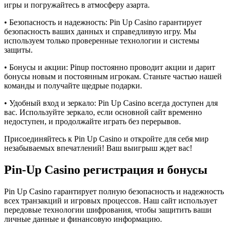
игры и погружайтесь в атмосферу азарта.
• Безопасность и надежность: Pin Up Casino гарантирует
безопасность ваших данных и справедливую игру. Мы
используем только проверенные технологии и системы
защиты.
• Бонусы и акции: Pinup постоянно проводит акции и дарит
бонусы новым и постоянным игрокам. Станьте частью нашей
команды и получайте щедрые подарки.
• Удобный вход и зеркало: Pin Up Casino всегда доступен для
вас. Используйте зеркало, если основной сайт временно
недоступен, и продолжайте играть без перерывов.
Присоединяйтесь к Pin Up Casino и откройте для себя мир
незабываемых впечатлений! Ваш выигрыш ждет вас!
Pin-Up Casino регистрация и бонусы
Pin Up Casino гарантирует полную безопасность и надежность
всех транзакций и игровых процессов. Наш сайт использует
передовые технологии шифрования, чтобы защитить ваши
личные данные и финансовую информацию.