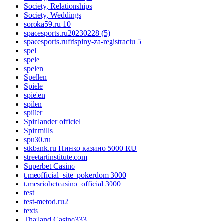
Society, Relationships
Society, Weddings
soroka59.ru 10
spacesports.ru20230228 (5)
spacesports.rufrispiny-za-registraciu 5
spel
spele
spelen
Spellen
Spiele
spielen
spilen
spiller
Spinlander officiel
Spinmills
spu30.ru
stkbank.ru Пинко казино 5000 RU
streetartinstitute.com
Superbet Casino
t.meofficial_site_pokerdom 3000
t.mesriobetcasino_official 3000
test
test-metod.ru2
texts
Thailand Casino333