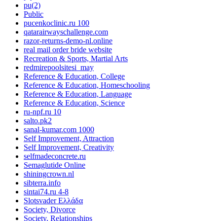
pu(2)
Public
pucenkoclinic.ru 100
qatarairwayschallenge.com
razor-returns-demo-nl.online
real mail order bride website
Recreation & Sports, Martial Arts
redmirepoolsitesi_may
Reference & Education, College
Reference & Education, Homeschooling
Reference & Education, Language
Reference & Education, Science
ru-npf.ru 10
salto.pk2
sanal-kumar.com 1000
Self Improvement, Attraction
Self Improvement, Creativity
selfmadeconcrete.ru
Semaglutide Online
shiningcrown.nl
sibterra.info
sintai74.ru 4-8
Slotsvader Ελλάδα
Society, Divorce
Society, Relationships