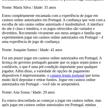
Nome: Maria Silva / Idade: 35 anos
Estou completamente encantada com a experiência de jogar em
casinos online autorizados em Portugal. A confiança que vem com a
escolha de um casino online autorizado é insubstituível. A interface
do site é clara e intuitiva, e os jogos oferecidos são variados e
divertidos. Recomendo vivamente aos meus amigos e família que
experimentem jogar em casinos online autorizados em Portugal – é
uma experiência de jogo de confiança.
Nome: Joaquim Santos / Idade: 42 anos
Foi um prazer jogar em casinos online autorizados em Portugal. A
licença do governo português garante que os jogos sejam justos e
confiáveis, o que é uma pré-condição importante para qualquer
jogador. Além disso, a variedade de opções de pagamento
disponíveis é impressionante, o
casinos legais portugal
que torna
muito fácil depositar e retirar fundos. Jogue em casinos online
autorizados em Portugal – você não se arrependerá.
Nome: Ana Sousa / Idade: 29 anos
Eu estava desconfiada ao começar a jogar em casinos online, mas
após jogar em casinos online autorizados em Portugal, minhas