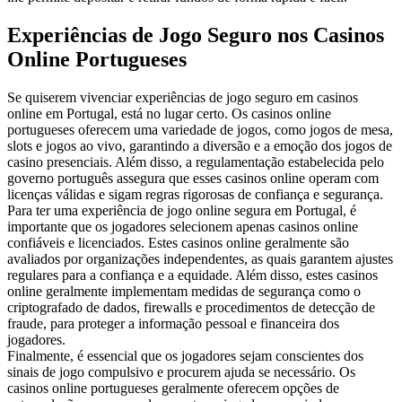
Experiências de Jogo Seguro nos Casinos
Online Portugueses
Se quiserem vivenciar experiências de jogo seguro em casinos
online em Portugal, está no lugar certo. Os casinos online
portugueses oferecem uma variedade de jogos, como jogos de mesa,
slots e jogos ao vivo, garantindo a diversão e a emoção dos jogos de
casino presenciais. Além disso, a regulamentação estabelecida pelo
governo português assegura que esses casinos online operam com
licenças válidas e sigam regras rigorosas de confiança e segurança.
Para ter uma experiência de jogo online segura em Portugal, é
importante que os jogadores selecionem apenas casinos online
confiáveis e licenciados. Estes casinos online geralmente são
avaliados por organizações independentes, as quais garantem ajustes
regulares para a confiança e a equidade. Além disso, estes casinos
online geralmente implementam medidas de segurança como o
criptografado de dados, firewalls e procedimentos de detecção de
fraude, para proteger a informação pessoal e financeira dos
jogadores.
Finalmente, é essencial que os jogadores sejam conscientes dos
sinais de jogo compulsivo e procurem ajuda se necessário. Os
casinos online portugueses geralmente oferecem opções de