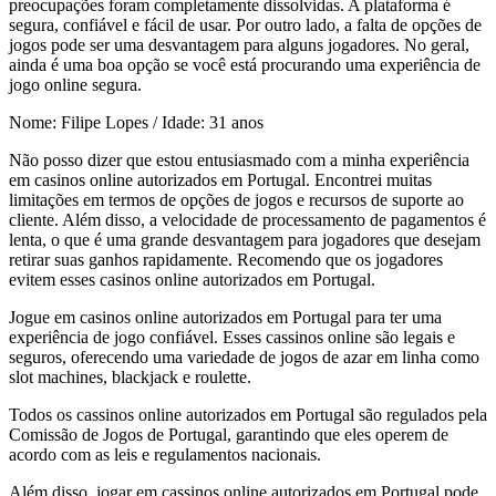
preocupações foram completamente dissolvidas. A plataforma é
segura, confiável e fácil de usar. Por outro lado, a falta de opções de
jogos pode ser uma desvantagem para alguns jogadores. No geral,
ainda é uma boa opção se você está procurando uma experiência de
jogo online segura.
Nome: Filipe Lopes / Idade: 31 anos
Não posso dizer que estou entusiasmado com a minha experiência
em casinos online autorizados em Portugal. Encontrei muitas
limitações em termos de opções de jogos e recursos de suporte ao
cliente. Além disso, a velocidade de processamento de pagamentos é
lenta, o que é uma grande desvantagem para jogadores que desejam
retirar suas ganhos rapidamente. Recomendo que os jogadores
evitem esses casinos online autorizados em Portugal.
Jogue em casinos online autorizados em Portugal para ter uma
experiência de jogo confiável. Esses cassinos online são legais e
seguros, oferecendo uma variedade de jogos de azar em linha como
slot machines, blackjack e roulette.
Todos os cassinos online autorizados em Portugal são regulados pela
Comissão de Jogos de Portugal, garantindo que eles operem de
acordo com as leis e regulamentos nacionais.
Além disso, jogar em cassinos online autorizados em Portugal pode