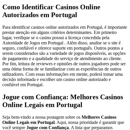
Como Identificar Casinos Online
Autorizados em Portugal
Para identificar casinos online autorizados em Portugal, é importante
prestar atenção em alguns critérios determinantes. Em primeiro
lugar, verifique se o casino possui a licença concedida pela
Autoridade de Jogos em Portugal . Além disso, analise se o site é
seguro, confiável e oferece suporte em português. Outros pontos a
serem considerados são a variedade de jogos disponíveis, as opções
de pagamento e a qualidade do serviço de atendimento ao cliente.
Por fim, leitura de reviewes e opiniões de outros jogadores pode ser
uma ótima forma de se familiarizar com as experiências de outros
utilizadores. Com essas informações em mente, poderá tomar uma
decisão informada e escolher um casino online autorizado e
confiável em Portugal.
Jogue com Confiança: Melhores Casinos
Online Legais em Portugal
Seja bem-vindo a nossa postagem sobre os
Melhores Casinos
Online Legais em Portugal
. Aqui, nossa prioridade é garantir que
você sempre
Jogue com Confiança
. A lista que preparamos