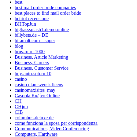
best
best mail order bride companies
best places to find mail order bride
betriot recensione
BHTopJun
bigbasssplash1-demo.online
billybets.de – DE
biramalt.com – super
blog
brus-ru.ru 1000
Business, Article Marketing
Business, Careers
Business, Customer Service
buy-auto-spb.ru 10
casino
casino utan svensk licens
casinomaxisites_may
Casoola Καζίνο Online
CH
CHjun
CIB
columbus-deluxe.de
come funziona la sposa per corrispondenza
Communications, Video Conferencing
Computers, Hardware