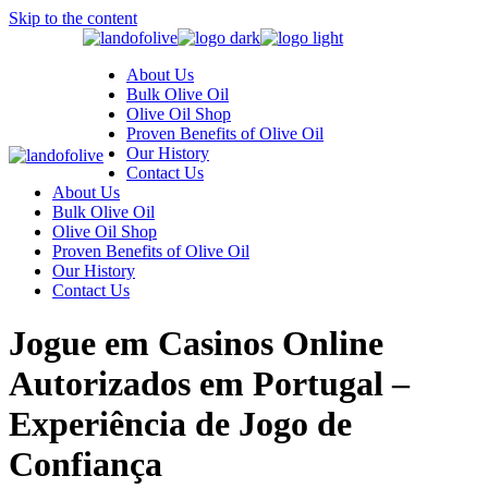
Skip to the content
About Us
Bulk Olive Oil
Olive Oil Shop
Proven Benefits of Olive Oil
Our History
Contact Us
About Us
Bulk Olive Oil
Olive Oil Shop
Proven Benefits of Olive Oil
Our History
Contact Us
Jogue em Casinos Online
Autorizados em Portugal –
Experiência de Jogo de
Confiança