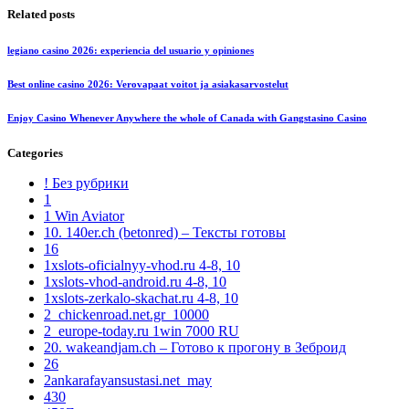
Related posts
legiano casino 2026: experiencia del usuario y opiniones
Best online casino 2026: Verovapaat voitot ja asiakasarvostelut
Enjoy Casino Whenever Anywhere the whole of Canada with Gangstasino Casino
Categories
! Без рубрики
1
1 Win Aviator
10. 140er.ch (betonred) – Тексты готовы
16
1xslots-oficialnyy-vhod.ru 4-8, 10
1xslots-vhod-android.ru 4-8, 10
1xslots-zerkalo-skachat.ru 4-8, 10
2_chickenroad.net.gr_10000
2_europe-today.ru 1win 7000 RU
20. wakeandjam.ch – Готово к прогону в Зеброид
26
2ankarafayansustasi.net_may
430