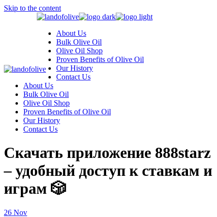
Skip to the content
About Us
Bulk Olive Oil
Olive Oil Shop
Proven Benefits of Olive Oil
Our History
Contact Us
About Us
Bulk Olive Oil
Olive Oil Shop
Proven Benefits of Olive Oil
Our History
Contact Us
Скачать приложение 888starz
– удобный доступ к ставкам и
играм 🎲
26
Nov