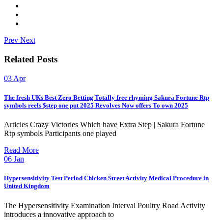
Prev
Next
Related Posts
03
Apr
The fresh UKs Best Zero Betting Totally free rhyming Sakura Fortune Rtp
symbols reels $step one put 2025 Revolves Now offers To own 2025
Articles Crazy Victories Which have Extra Step | Sakura Fortune
Rtp symbols Participants one played
Read More
06
Jan
Hypersensitivity Test Period Chicken Street Activity Medical Procedure in
United Kingdom
The Hypersensitivity Examination Interval Poultry Road Activity
introduces a innovative approach to