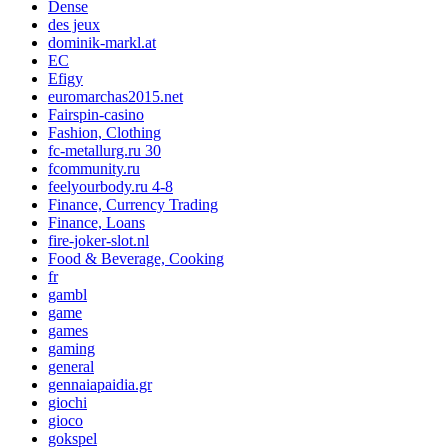
Dense
des jeux
dominik-markl.at
EC
Efigy
euromarchas2015.net
Fairspin-casino
Fashion, Clothing
fc-metallurg.ru 30
fcommunity.ru
feelyourbody.ru 4-8
Finance, Currency Trading
Finance, Loans
fire-joker-slot.nl
Food & Beverage, Cooking
fr
gambl
game
games
gaming
general
gennaiapaidia.gr
giochi
gioco
gokspel