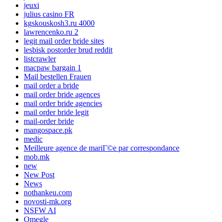
jeuxi
julius casino FR
kgskouskosh3.ru 4000
lawrencenko.ru 2
legit mail order bride sites
lesbisk postorder brud reddit
listcrawler
macpaw bargain 1
Mail bestellen Frauen
mail order a bride
mail order bride agences
mail order bride agencies
mail order bride legit
mail-order bride
mangospace.pk
medic
Meilleure agence de mariГ©e par correspondance
mob.mk
new
New Post
News
nothankeu.com
novosti-mk.org
NSFW AI
Omegle