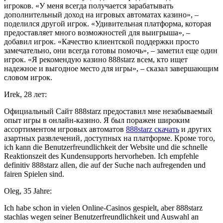
игроков. «У меня всегда получается зарабатывать
дополнительный доход на игровых автоматах казино», –
поделился другой игрок. «Удивительная платформа, которая
предоставляет много возможностей для выигрыша», –
добавил игрок. «Качество клиентской поддержки просто
замечательно, они всегда готовы помочь», – заметил еще один
игрок. «Я рекомендую казино 888starz всем, кто ищет
надежное и выгодное место для игры», – сказал завершающим
словом игрок.
Иrek, 28 лет:
Официальный Сайт 888starz предоставил мне незабываемый
опыт игры в онлайн-казино. Я был поражен широким
ассортиментом игровых автоматов
888starz скачать
и других
азартных развлечений, доступных на платформе. Кроме того,
ich kann die Benutzerfreundlichkeit der Website und die schnelle
Reaktionszeit des Kundensupports hervorheben. Ich empfehle
definitiv 888starz allen, die auf der Suche nach aufregenden und
fairen Spielen sind.
Oleg, 35 Jahre:
Ich habe schon in vielen Online-Casinos gespielt, aber 888starz
stachlas wegen seiner Benutzerfreundlichkeit und Auswahl an