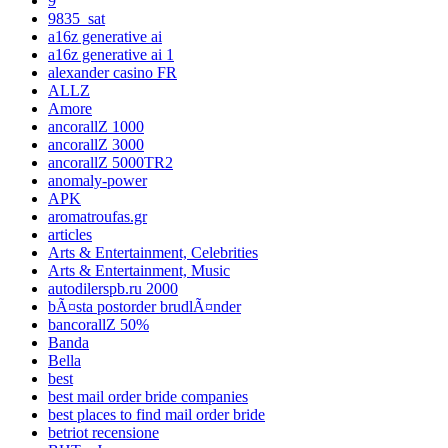
9
9835_sat
a16z generative ai
a16z generative ai 1
alexander casino FR
ALLZ
Amore
ancorallZ 1000
ancorallZ 3000
ancorallZ 5000TR2
anomaly-power
APK
aromatroufas.gr
articles
Arts & Entertainment, Celebrities
Arts & Entertainment, Music
autodilerspb.ru 2000
bÃ¤sta postorder brudlÃ¤nder
bancorallZ 50%
Banda
Bella
best
best mail order bride companies
best places to find mail order bride
betriot recensione