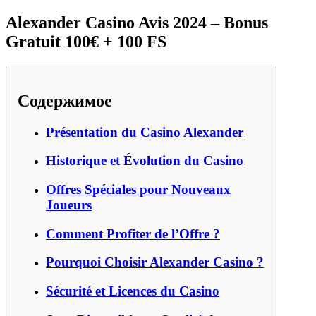
Alexander Casino Avis 2024 – Bonus
Gratuit 100€ + 100 FS
Содержимое
Présentation du Casino Alexander
Historique et Évolution du Casino
Offres Spéciales pour Nouveaux
Joueurs
Comment Profiter de l’Offre ?
Pourquoi Choisir Alexander Casino ?
Sécurité et Licences du Casino