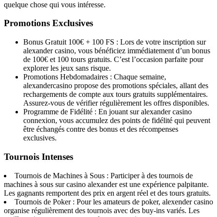
quelque chose qui vous intéresse.
Promotions Exclusives
Bonus Gratuit 100€ + 100 FS : Lors de votre inscription sur
alexander casino, vous bénéficiez immédiatement d’un bonus
de 100€ et 100 tours gratuits. C’est l’occasion parfaite pour
explorer les jeux sans risque.
Promotions Hebdomadaires : Chaque semaine,
alexandercasino propose des promotions spéciales, allant des
rechargements de compte aux tours gratuits supplémentaires.
Assurez-vous de vérifier régulièrement les offres disponibles.
Programme de Fidélité : En jouant sur alexander casino
connexion, vous accumulez des points de fidélité qui peuvent
être échangés contre des bonus et des récompenses
exclusives.
Tournois Intenses
Tournois de Machines à Sous : Participer à des tournois de
machines à sous sur casino alexander est une expérience palpitante.
Les gagnants remportent des prix en argent réel et des tours gratuits.
Tournois de Poker : Pour les amateurs de poker, alexender casino
organise régulièrement des tournois avec des buy-ins variés. Les