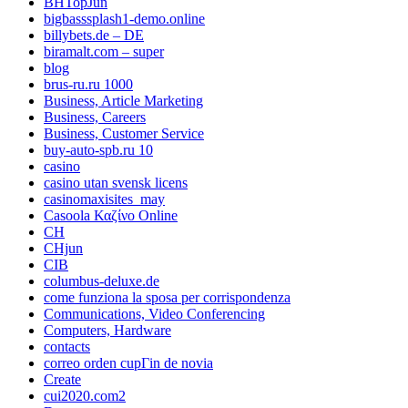
BHTopJun
bigbasssplash1-demo.online
billybets.de – DE
biramalt.com – super
blog
brus-ru.ru 1000
Business, Article Marketing
Business, Careers
Business, Customer Service
buy-auto-spb.ru 10
casino
casino utan svensk licens
casinomaxisites_may
Casoola Καζίνο Online
CH
CHjun
CIB
columbus-deluxe.de
come funziona la sposa per corrispondenza
Communications, Video Conferencing
Computers, Hardware
contacts
correo orden cupГіn de novia
Create
cui2020.com2