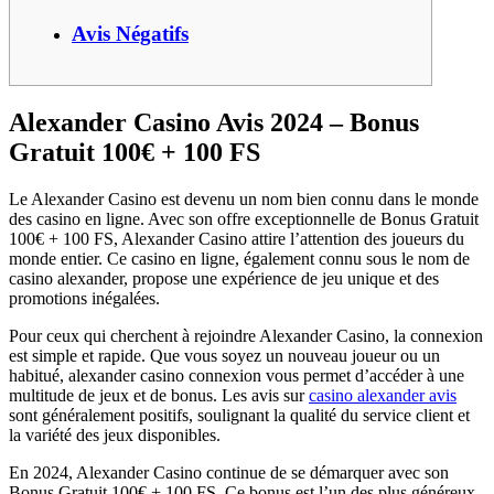
Avis Négatifs
Alexander Casino Avis 2024 – Bonus
Gratuit 100€ + 100 FS
Le Alexander Casino est devenu un nom bien connu dans le monde
des casino en ligne. Avec son offre exceptionnelle de Bonus Gratuit
100€ + 100 FS, Alexander Casino attire l’attention des joueurs du
monde entier. Ce casino en ligne, également connu sous le nom de
casino alexander, propose une expérience de jeu unique et des
promotions inégalées.
Pour ceux qui cherchent à rejoindre Alexander Casino, la connexion
est simple et rapide. Que vous soyez un nouveau joueur ou un
habitué, alexander casino connexion vous permet d’accéder à une
multitude de jeux et de bonus. Les avis sur
casino alexander avis
sont généralement positifs, soulignant la qualité du service client et
la variété des jeux disponibles.
En 2024, Alexander Casino continue de se démarquer avec son
Bonus Gratuit 100€ + 100 FS. Ce bonus est l’un des plus généreux