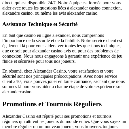
direct, qui est disponible 24/7. Notre équipe est formée pour vous
aider avec toutes les questions liées à alexander casino connexion,
alexandre casino, ou même les avis alexander casino.
Assistance Technique et Sécurité
En tant que casino en ligne alexander, nous comprenons
l’importance de la sécurité et de la fiabilité. Notre service client est
également là pour vous aider avec toutes les questions techniques,
que ce soit pour alexander casino avis ou pour des problèmes de
connexion. Nous nous engageons à garantir une expérience de jeu
fluide et sécurisée pour tous nos joueurs.
En résumé, chez Alexander Casino, votre satisfaction et votre
sécurité sont nos principales préoccupations. Avec notre service
client 24/7, vous pouvez jouer en toute confiance, sachant que nous
sommes là pour vous aider à chaque étape de votre expérience sur
alexandercasino.
Promotions et Tournois Réguliers
Alexander Casino est réputé pour ses promotions et tournois
réguliers qui attirent les joueurs du monde entier. Que vous soyez un
membre régulier ou un nouveau joueur, vous trouverez toujours