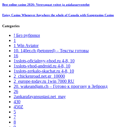
Best online casino 2026: Verovapaat voitot ja asiakasarvostelut
Enjoy Casino Whenever Anywhere the whole of Canada with Gangstasino Casino
Categories
! Без рубрики
1
1 Win Aviator
10. 140er.ch (betonred) – Тексты готовы
16
1xslots-oficialnyy-vhod.ru 4-8, 10
1xslots-vhod-android.ru 4-8, 10
1xslots-zerkalo-skachat.ru 4-8, 10
2_chickenroad.net.gr_10000
2_europe-today.ru 1win 7000 RU
20. wakeandjam.ch – Готово к прогону в Зеброид
26
2ankarafayansustasi.net_may
430
450Z
5
7
8