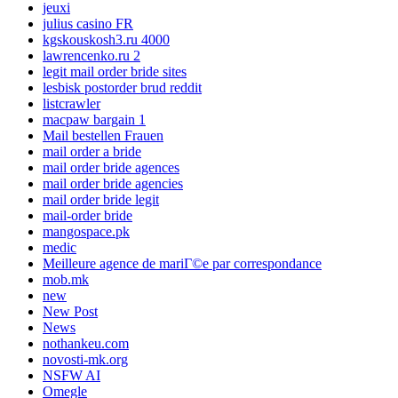
jeuxi
julius casino FR
kgskouskosh3.ru 4000
lawrencenko.ru 2
legit mail order bride sites
lesbisk postorder brud reddit
listcrawler
macpaw bargain 1
Mail bestellen Frauen
mail order a bride
mail order bride agences
mail order bride agencies
mail order bride legit
mail-order bride
mangospace.pk
medic
Meilleure agence de mariГ©e par correspondance
mob.mk
new
New Post
News
nothankeu.com
novosti-mk.org
NSFW AI
Omegle