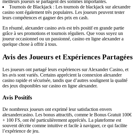
meilleurs joueurs se partagent des sommes importantes.
Tournois de Blackjack : Les tournois de blackjack sur alexandre
casino sont également très populaires. Les joueurs peuvent tester
leurs compétences et gagner des prix en cash.
En résumé, alexander casino avis est très positif en grande partie
grâce à ses promotions et tournois réguliers. Que vous soyez un
joueur occasionnel ou un passionné, casino en ligne alexander a
quelque chose à offrir à tous.
Avis des Joueurs et Expériences Partagées
Les joueurs ont partagé leurs expériences sur Alexander Casino, et
les avis sont variés. Certains apprécient la connexion alexander
casino rapide et sécurisée, tandis que d’autres soulignent la qualité
des jeux disponibles sur casino en ligne alexander.
Avis Positifs
De nombreux joueurs ont exprimé leur satisfaction envers
alexandercasino. Les bonus attractifs, comme le Bonus Gratuit 100€
+ 100 FS, ont été particulièrement appréciés. La plateforme est
souvent décrite comme intuitive et facile à naviguer, ce qui facilite
l’expérience de jeu.