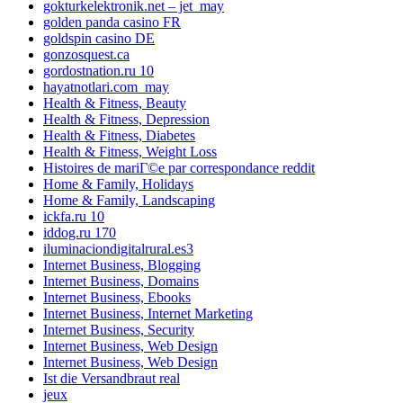
gokturkelektronik.net – jet_may
golden panda casino FR
goldspin casino DE
gonzosquest.ca
gordostnation.ru 10
hayatnotlari.com_may
Health & Fitness, Beauty
Health & Fitness, Depression
Health & Fitness, Diabetes
Health & Fitness, Weight Loss
Histoires de mariГ©e par correspondance reddit
Home & Family, Holidays
Home & Family, Landscaping
ickfa.ru 10
iddog.ru 170
iluminaciondigitalrural.es3
Internet Business, Blogging
Internet Business, Domains
Internet Business, Ebooks
Internet Business, Internet Marketing
Internet Business, Security
Internet Business, Web Design
Internet Business, Web Design
Ist die Versandbraut real
jeux