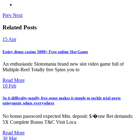
Prev
Next
Related Posts
15
Apr
Enjoy demo casino 5000+ Free online Slot Game
An enthusiastic Slotomania brand new slot video game full of
Multiple-Reel Totally free Spins you to
Read More
10
Feb
So it difficulty-totally free sense makes it simple to tackle trial ports
enjoyment, when, everywhere
No bonus password expected Min. deposit: $/�one Bet demands:
5X Complete Bonus T&C Visit Loca
Read More
30
Mar