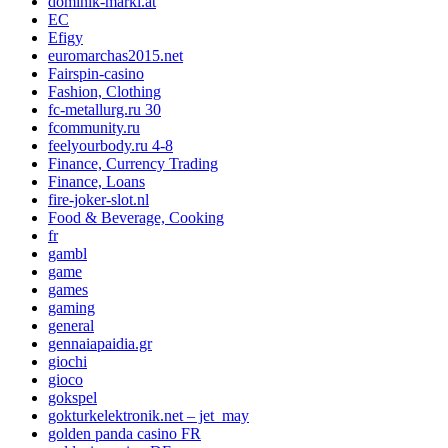
dominik-markl.at
EC
Efigy
euromarchas2015.net
Fairspin-casino
Fashion, Clothing
fc-metallurg.ru 30
fcommunity.ru
feelyourbody.ru 4-8
Finance, Currency Trading
Finance, Loans
fire-joker-slot.nl
Food & Beverage, Cooking
fr
gambl
game
games
gaming
general
gennaiapaidia.gr
giochi
gioco
gokspel
gokturkelektronik.net – jet_may
golden panda casino FR