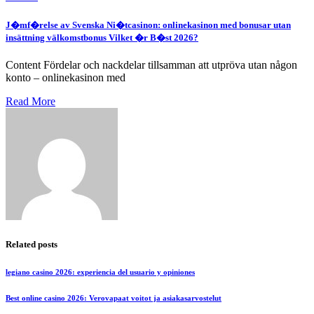
J�mf�relse av Svenska Ni�tcasinon: onlinekasinon med bonusar utan
insättning välkomstbonus Vilket �r B�st 2026?
Content Fördelar och nackdelar tillsamman att utpröva utan någon
konto – onlinekasinon med
Read More
Related posts
legiano casino 2026: experiencia del usuario y opiniones
Best online casino 2026: Verovapaat voitot ja asiakasarvostelut