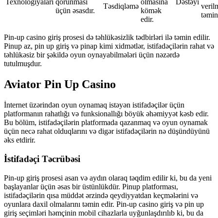
Texnologiyaları
qorunması
olmasına
Dəstəyi
Təsdiqləmə
veril
üçün əsasdır.
kömək
təmin
edir.
Pin-up casino giriş prosesi də təhlükəsizlik tədbirləri ilə təmin edilir.
Pinup az, pin up giriş və pinap kimi xidmətlər, istifadəçilərin rahat və
təhlükəsiz bir şəkildə oyun oynayabilmələri üçün nəzərdə
tutulmuşdur.
Aviator Pin Up Casino
İnternet üzərindən oyun oynamaq istəyən istifadəçilər üçün
platformanın rahatlığı və funksionallığı böyük əhəmiyyət kəsb edir.
Bu bölüm, istifadəçilərin platformada qazanmaq və oyun oynamak
üçün necə rahat olduqlarını və digər istifadəçilərin nə düşündüyünü
əks etdirir.
İstifadəçi Təcrübəsi
Pin-up giriş prosesi asan və aydın olaraq təqdim edilir ki, bu da yeni
başlayanlar üçün əsas bir üstünlükdür. Pinup platforması,
istifadəçilərin qısa müddət ərzində qeydiyyatdan keçmələrini və
oyunlara daxil olmalarını təmin edir. Pin-up casino giriş və pin up
giriş seçimləri həmçinin mobil cihazlarla uyğunlaşdırılıb ki, bu da