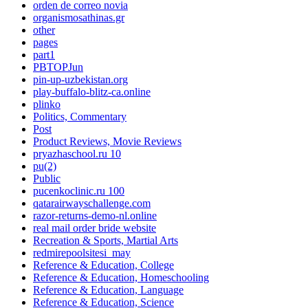
orden de correo novia
organismosathinas.gr
other
pages
part1
PBTOPJun
pin-up-uzbekistan.org
play-buffalo-blitz-ca.online
plinko
Politics, Commentary
Post
Product Reviews, Movie Reviews
pryazhaschool.ru 10
pu(2)
Public
pucenkoclinic.ru 100
qatarairwayschallenge.com
razor-returns-demo-nl.online
real mail order bride website
Recreation & Sports, Martial Arts
redmirepoolsitesi_may
Reference & Education, College
Reference & Education, Homeschooling
Reference & Education, Language
Reference & Education, Science