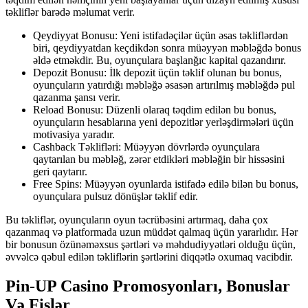
təkliflər barədə məlumat verir.
Qeydiyyat Bonusu: Yeni istifadəçilər üçün əsas təkliflərdən
biri, qeydiyyatdan keçdikdən sonra müəyyən məbləğdə bonus
əldə etməkdir. Bu, oyunçulara başlanğıc kapital qazandırır.
Depozit Bonusu: İlk depozit üçün təklif olunan bu bonus,
oyunçuların yatırdığı məbləğə əsasən artırılmış məbləğdə pul
qazanma şansı verir.
Reload Bonusu: Düzenli olaraq təqdim edilən bu bonus,
oyunçuların hesablarına yeni depozitlər yerləşdirmələri üçün
motivasiya yaradır.
Cashback Təklifləri: Müəyyən dövrlərdə oyunçulara
qaytarılan bu məbləğ, zərər etdikləri məbləğin bir hissəsini
geri qaytarır.
Free Spins: Müəyyən oyunlarda istifadə edilə bilən bu bonus,
oyunçulara pulsuz dönüşlər təklif edir.
Bu təkliflər, oyunçuların oyun təcrübəsini artırmaq, daha çox
qazanmaq və platformada uzun müddət qalmaq üçün yararlıdır. Hər
bir bonusun özünəməxsus şərtləri və məhdudiyyətləri olduğu üçün,
əvvəlcə qəbul edilən təkliflərin şərtlərini diqqətlə oxumaq vacibdir.
Pin-UP Casino Promosyonları, Bonuslar
Və Fişlər