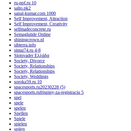
ru-npf.ru 10
salto.pk2
sanal-kumar.com 1000
Self Improvement, Attraction
Self Improvement, Creativity
selfmadeconcrete.ru
Semaglutide Online
shiningcrown.nl
sibterra.info
sintai74.ru 4-8
Slotsvader Ελλάδα
Society, Divorce
Society, Relationships
Society, Relationships
Society, Weddings
soroka59.ru 10
spacesports.ru20230228 (5)
spacesports.rufrispiny-za-registraciu 5
spel
spele
spelen
Spellen
Spiele
spielen
spilen