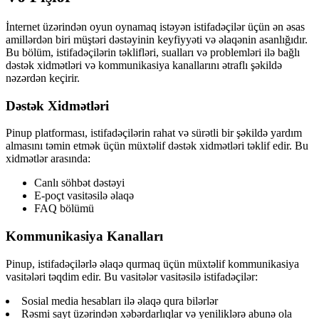
İnternet üzərindən oyun oynamaq istəyən istifadəçilər üçün ən əsas
amillərdən biri müştəri dəstəyinin keyfiyyəti və əlaqənin asanlığıdır.
Bu bölüm, istifadəçilərin təklifləri, sualları və problemləri ilə bağlı
dəstək xidmətləri və kommunikasiya kanallarını ətraflı şəkildə
nəzərdən keçirir.
Dəstək Xidmətləri
Pinup platforması, istifadəçilərin rahat və sürətli bir şəkildə yardım
almasını təmin etmək üçün müxtəlif dəstək xidmətləri təklif edir. Bu
xidmətlər arasında:
Canlı söhbət dəstəyi
E-poçt vasitəsilə əlaqə
FAQ bölümü
Kommunikasiya Kanalları
Pinup, istifadəçilərlə əlaqə qurmaq üçün müxtəlif kommunikasiya
vasitələri təqdim edir. Bu vasitələr vasitəsilə istifadəçilər:
Sosial media hesabları ilə əlaqə qura bilərlər
Rəsmi sayt üzərindən xəbərdarlıqlar və yeniliklərə abunə ola