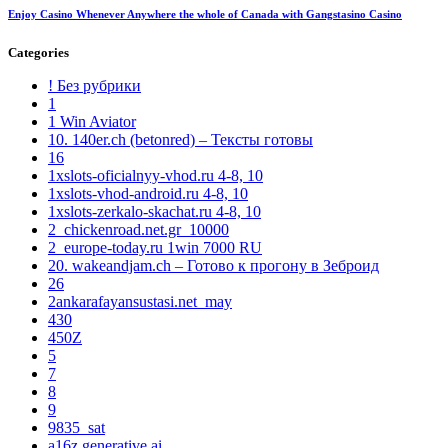
Enjoy Casino Whenever Anywhere the whole of Canada with Gangstasino Casino
Categories
! Без рубрики
1
1 Win Aviator
10. 140er.ch (betonred) – Тексты готовы
16
1xslots-oficialnyy-vhod.ru 4-8, 10
1xslots-vhod-android.ru 4-8, 10
1xslots-zerkalo-skachat.ru 4-8, 10
2_chickenroad.net.gr_10000
2_europe-today.ru 1win 7000 RU
20. wakeandjam.ch – Готово к прогону в Зеброид
26
2ankarafayansustasi.net_may
430
450Z
5
7
8
9
9835_sat
a16z generative ai