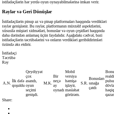
istifadəçilərin hər yerdə oyun oynayabilmələrinə imkan verir.
Rəylər və Geri Dönüşlər
İstifadəçilərin pinup az və pinap platformaları haqqında verdikləri
rəylər genişlənir. Bu rəylər, platformanın müxtəlif aspektlərini,
xüsusilə müştəri xidmətləri, bonuslar və oyun çeşidləri haqqında
daha dərindən anlamaq üçün faydalıdır. Aşağıdakı cədvəl, bəzi
istifadəçilərin təcrübələrini və onların verdikləri geribildirimləri
özündə əks etdirir.
İstifadəçi
Təcrübə
Rəy
Qeydiyyat
Mobil
Bonu
çox
Bir
versiya
realdi
Bonusları
İlk dəfə
asandı,
neçə
həmişə
puls
A.N.
M.K.
S.R.
sınağa
qoşuldu
oyun
ay
işləyir,
dövlə
çatdı
seçimi
oynadı
məsləhət
həqiq
genişdi.
görürəm.
qazan
Share: