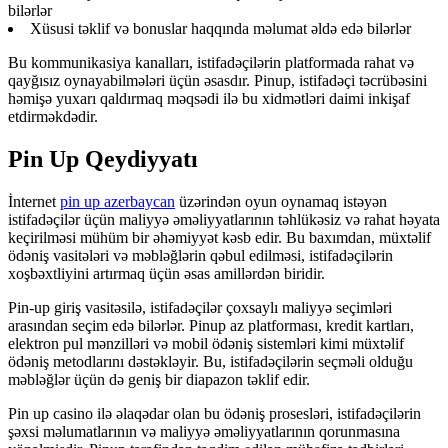
bilərlər
Xüsusi təklif və bonuslar haqqında məlumat əldə edə bilərlər
Bu kommunikasiya kanalları, istifadəçilərin platformada rahat və
qayğısız oynayabilmələri üçün əsasdır. Pinup, istifadəçi təcrübəsini
həmişə yuxarı qaldırmaq məqsədi ilə bu xidmətləri daimi inkişaf
etdirməkdədir.
Pin Up Qeydiyyatı
İnternet
pin up azerbaycan
üzərindən oyun oynamaq istəyən
istifadəçilər üçün maliyyə əməliyyatlarının təhlükəsiz və rahat həyata
keçirilməsi mühüm bir əhəmiyyət kəsb edir. Bu baxımdan, müxtəlif
ödəniş vasitələri və məbləğlərin qəbul edilməsi, istifadəçilərin
xoşbəxtliyini artırmaq üçün əsas amillərdən biridir.
Pin-up giriş vasitəsilə, istifadəçilər çoxsaylı maliyyə seçimləri
arasından seçim edə bilərlər. Pinup az platforması, kredit kartları,
elektron pul mənzilləri və mobil ödəniş sistemləri kimi müxtəlif
ödəniş metodlarını dəstəkləyir. Bu, istifadəçilərin seçməli olduğu
məbləğlər üçün də geniş bir diapazon təklif edir.
Pin up casino ilə əlaqədar olan bu ödəniş prosesləri, istifadəçilərin
şəxsi məlumatlarının və maliyyə əməliyyatlarının qorunmasına