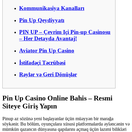
Kommunikasiya Kanalları
Pin Up Qeydiyyatı
PIN UP – Çevrim Içi Pin-up Casinosu
– Her Detayda Avantaj!
Aviator Pin Up Casino
İstifadəçi Təcrübəsi
Rəylər və Geri Dönüşlər
Pin Up Casino Online Bahis – Resmi
Siteye Giriş Yapın
Pinup az sözünə yeni başlayanlar üçün müəyyən bir marağa
söykənir. Bu bölüm, oyunçulara xüsusi platformalarda əyləncənin və
mümkün qazancın dünyasına qapılarını açmaq üçün lazımi bilikləri