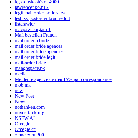
kgskouskosh3.ru 4000
lawrencenko.ru 2
legit mail order bride sites
lesbisk postorder brud reddit
listcrawler
macpaw bargain 1
Mail bestellen Frauen
mail order a bride
mail order bride agences
mail order bride agencies
mail order bride legit
mail-order bride
mangospace.pk
medic
Meilleure agence de mariГ©e par correspondance
mob.mk
new
New Post
News
nothankeu.com
novosti-mk.org
NSFW AI
Omegle
Omegle cc
omneex.ru 300