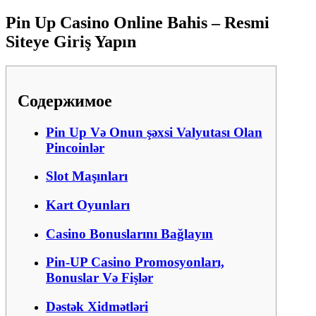
Pin Up Casino Online Bahis – Resmi
Siteye Giriş Yapın
Содержимое
Pin Up Və Onun şəxsi Valyutası Olan
Pincoinlər
Slot Maşınları
Kart Oyunları
Casino Bonuslarını Bağlayın
Pin-UP Casino Promosyonları,
Bonuslar Və Fişlər
Dəstək Xidmətləri