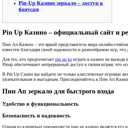
Pin-Up Казино зеркало – доступ к
бонусам
Pin Up Казино – официальный сайт и р
Пин Ап Казино – это яркий представитель мира онлайн-гембли
известен благодаря своей надежности и разнообразию игр, что 
Для тех, кто предпочитает
pin up kz
играть в казино не выходя 
Pinup обеспечивает непрерывный доступ к своим играм, что ос
В Pin Up Casino вы найдете не только классические игровые а
увлекательным и выгодным. Присоединяйтесь к Пин Ап Казино
Пин Ап зеркало для быстрого входа
Удобство и функциональность
Безопасность и надежность
Одним из ключевых преимуществ пин ап казино является его н