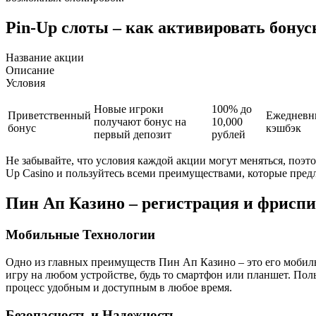
Pin-Up слоты – как активировать бону
Название акции
Описание
Условия
Новые игроки
100% до
Приветственный
Ежеднев
получают бонус на
10,000
бонус
кэшбэк
первый депозит
рублей
Не забывайте, что условия каждой акции могут меняться, поэ
Up Casino и пользуйтесь всеми преимуществами, которые предл
Пин Ап Казино – регистрация и фрисп
Мобильные Технологии
Одно из главных преимуществ Пин Ап Казино – это его мобиль
игру на любом устройстве, будь то смартфон или планшет. Пол
процесс удобным и доступным в любое время.
Безопасность и Надежность