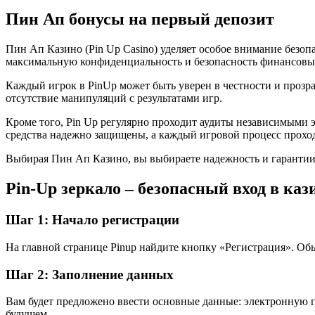
Пин Ап бонусы на первый депозит
Пин Ап Казино (Pin Up Casino) уделяет особое внимание безоп
максимальную конфиденциальность и безопасность финансовы
Каждый игрок в PinUp может быть уверен в честности и прозр
отсутствие манипуляций с результатами игр.
Кроме того, Pin Up регулярно проходит аудиты независимыми э
средства надежно защищены, а каждый игровой процесс проход
Выбирая Пин Ап Казино, вы выбираете надежность и гарантии, 
Pin-Up зеркало – безопасный вход в каз
Шаг 1: Начало регистрации
На главной странице Pinup найдите кнопку «Регистрация». Обы
Шаг 2: Заполнение данных
Вам будет предложено ввести основные данные: электронную поч
будущем.