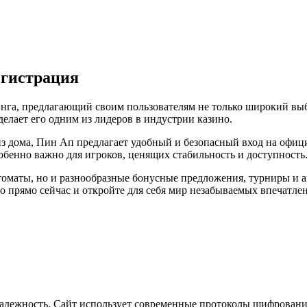
егистрация
нга, предлагающий своим пользователям не только широкий выбо
делает его одним из лидеров в индустрии казино.
из дома, Пин Ап предлагает удобный и безопасный вход на офиц
обенно важно для игроков, ценящих стабильность и доступность
втоматы, но и разнообразные бонусные предложения, турниры и 
 прямо сейчас и откройте для себя мир незабываемых впечатле
адежность. Сайт использует современные протоколы шифрования